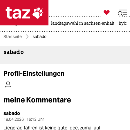

taz zahl ich
niedrigwasser
rente
landtagswahl in sachsen-anhalt
hybri

taz zahl ich
Startseite
sabado
taz zahl ich
sabado
themen
politik
Profil-Einstellungen
öko
gesellschaft
meine Kommentare
kultur
sabado
sport
18.04.2026 , 16:12 Uhr
Liegerad fahren ist keine gute Idee, zumal auf