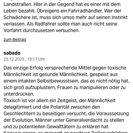
berlin
Landstraßen. HIer in der Gegend hat es einer mit dem
Leben bezahlt. Übreigens ein Fahrradhändler. Wer der
nord
Schwächere ist, muss sich umso mehr auf seinen Instinkt
verlassen. Als Radfahrer sollte man auch nicht seine
wahrheit
Vorfahrt durchzusetzen versuchen.
verlag
zum Beitrag
verlag
sabado
25.12.2025 , 19:17 Uhr
veranstaltungen
Das einzige Erfolg versprechende Mittel gegen toxische
Männlichkeit ist gesunde Männlichkeit, gespeist aus
shop
einem intakten Selbstbewusstsein, das es nicht nötig hat,
fragen & hilfe
sich groß aufzuplustern, Frauen zu manipulieren oder zu
unterdrücken.
unterstützen
Toxisch ist vor allem ein Zeitgeist, der Männlichkeit
delegitimiert und die Polarität zwischen den
abo
Geschlechtern zu beseitigen versucht, die Voraussetzung
der Evolution. Männer unter Generalverdacht zu stellen
genossenschaft
und zu potentiellen Gewalttätern zu erklären hat