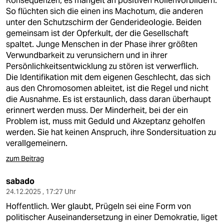
Konsequenzen, es mangelt an positiven Rollenvorbildern.
epaper login
So flüchten sich die einen ins Machotum, die anderen
unter den Schutzschirm der Genderideologie. Beiden
gemeinsam ist der Opferkult, der die Gesellschaft
spaltet. Junge Menschen in der Phase ihrer größten
Verwundbarkeit zu verunsichern und in ihrer
Persönlichkeitsentwicklung zu stören ist verwerflich.
Die Identifikation mit dem eigenen Geschlecht, das sich
aus den Chromosomen ableitet, ist die Regel und nicht
die Ausnahme. Es ist erstaunlich, dass daran überhaupt
erinnert werden muss. Der Minderheit, bei der ein
Problem ist, muss mit Geduld und Akzeptanz geholfen
werden. Sie hat keinen Anspruch, ihre Sondersituation zu
verallgemeinern.
zum Beitrag
sabado
24.12.2025 , 17:27 Uhr
Hoffentlich. Wer glaubt, Prügeln sei eine Form von
politischer Auseinandersetzung in einer Demokratie, liget