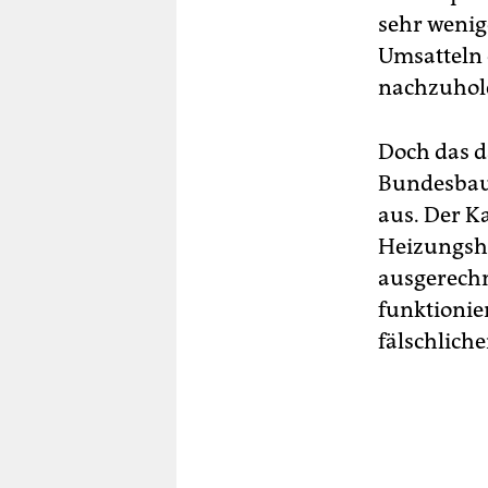
sehr wenig
Umsatteln 
nachzuhol
Doch das d
Bundesbaum
aus. Der K
Heizungsha
ausgerechn
funktionie
fälschlich