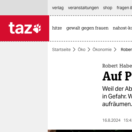
hautnavigation anspringen
hauptinhalt anspringen
footer anspringen
verlag
veranstaltungen
shop
fragen &
hitze
gewalt gegen frauen
nahost-ko

taz zahl ich
taz zahl ich
Startseite
Öko
Ökonomie
Rober
themen
politik
Robert Hab
Auf 
öko
Weil der A
gesellschaft
in Gefahr. 
aufräumen.
kultur
sport
16.8.2024
15:4