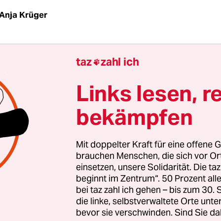
Anja Krüger
haut Klaus Scholz den vielen Leuten hinterher, 
taz
zahl ich

hbarin Roswitha Mende verschwinden. „Sie sind 
ruft der 84-Jährige. „Hier sind noch neun Nachbar
Links lesen, r
 nicht mit.“ Die Presseleute und örtlichen Politi
bekämpfen
dem grünen Bundeswirtschaftsminister Robert ­Ha
Mit doppelter Kraft für eine offene G
n der beschaulichen Wohnsiedlung im niedersäch
brauchen Menschen, die sich vor O
einsetzen, unsere Solidarität. Die ta
ber Roswitha Mendes neue Wärmepumpe und Sol
beginnt im Zentrum“. 50 Prozent a
 Für Klaus Scholz wäre der Einbau dieser Geräte n
bei taz zahl ich gehen – bis zum 30
cht ein, dass ich das mit 84 Jahren mache“, sagt er
die linke, selbstverwaltete Orte unte
bevor sie verschwinden. Sind Sie da
nderen hier auch nicht.“