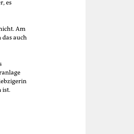
r, es
 nicht. Am
ch das auch
s
ranlage
iebzigerin
ist.