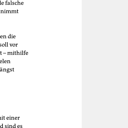
e falsche
e nimmt
en die
oll vor
 – mithilfe
elen
ängst
it einer
 sind es