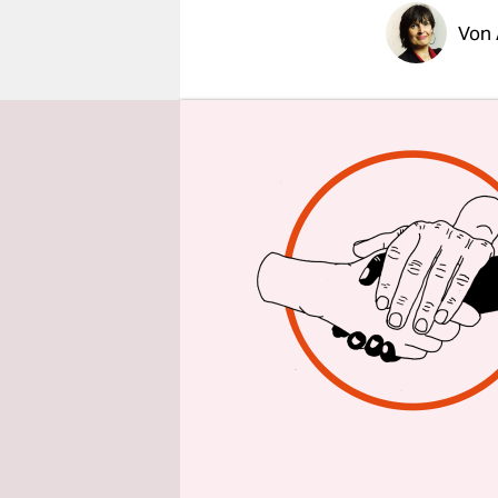
epaper login
Von
Grimmig sc
seiner Nac
Falschen“, 
machen das
ihn nicht.
Sie eilen 
der sich i
Laatzen ü
informiert.
sehe gar ni
„Und die a