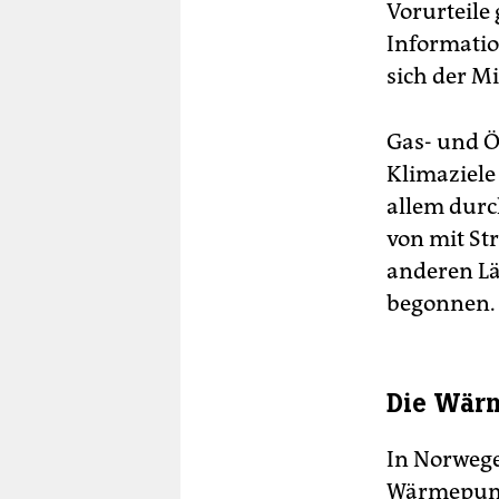
Vorurteile
Informatio
sich der Mi
Gas- und Ö
Klimaziele 
allem durc
von mit S
anderen L
begonnen.
Die Wär
In Norwege
Wärmepumpe