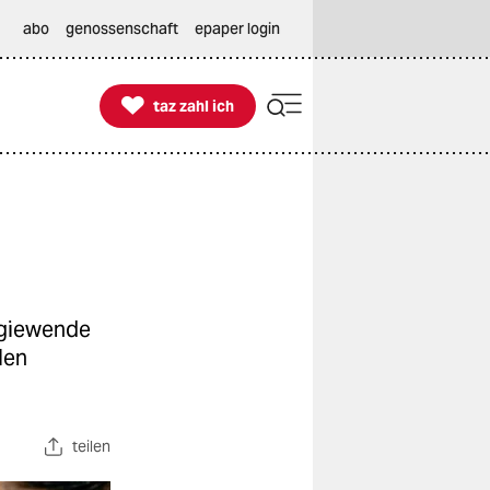
abo
genossenschaft
epaper login

taz zahl ich
taz zahl ich
rgiewende
len
teilen