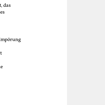
, das
 es
 Empörung
t
de