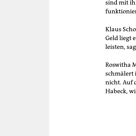
sind mit i
funktionier
Klaus Scho
Geld liegt 
leisten, sag
Roswitha M
schmälert 
nicht. Auf 
Habeck, wie