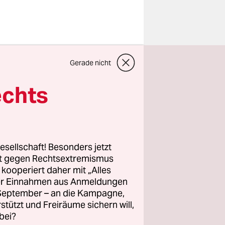
die im Haus
Gerade nicht
bei den
n, die
echts
ker hören
beck nach,
esellschaft! Besonders jetzt
sischen
rt gegen Rechtsextremismus
z kooperiert daher mit „Alles
aranlage
ller Einnahmen aus Anmeldungen
ichts. „Ich
. September – an die Kampagne,
 trotzig.
rstützt und Freiräume sichern will,
bei?