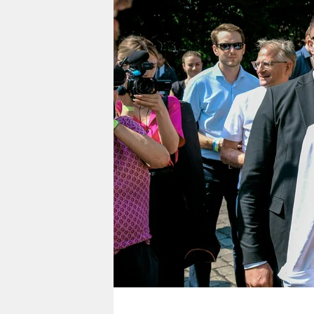
berlin
nord
wahrheit
verlag
verlag
veranstaltungen
shop
fragen & hilfe
unterstützen
abo
genossenschaft