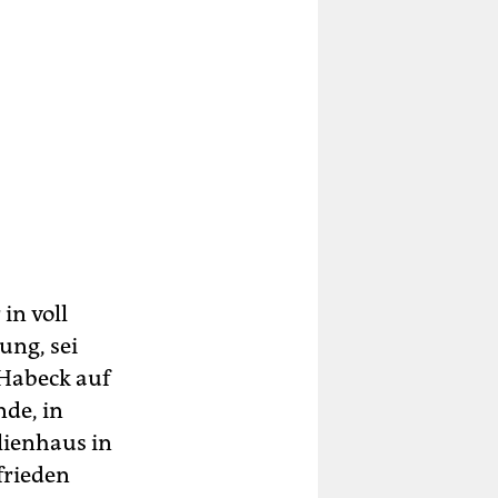
in voll
ng, sei
 Habeck auf
nde, in
lienhaus in
frieden