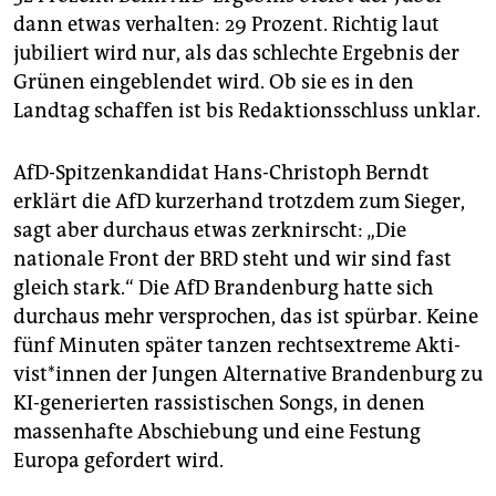
epaper login
dann etwas verhalten: 29 Prozent. Richtig laut
jubiliert wird nur, als das schlechte Ergebnis der
Grünen eingeblendet wird. Ob sie es in den
Landtag schaffen ist bis Redaktionsschluss unklar.
AfD-Spitzenkandidat Hans-Christoph Berndt
erklärt die AfD kurzerhand trotzdem zum Sieger,
sagt aber durchaus etwas zerknirscht: „Die
nationale Front der BRD steht und wir sind fast
gleich stark.“ Die AfD Brandenburg hatte sich
durchaus mehr versprochen, das ist spürbar. Keine
fünf Minuten später tanzen rechtsextreme Ak­ti­
vis­t*in­nen der Jungen Alternative Brandenburg zu
KI-generierten rassistischen Songs, in denen
massenhafte Abschiebung und eine Festung
Europa gefordert wird.