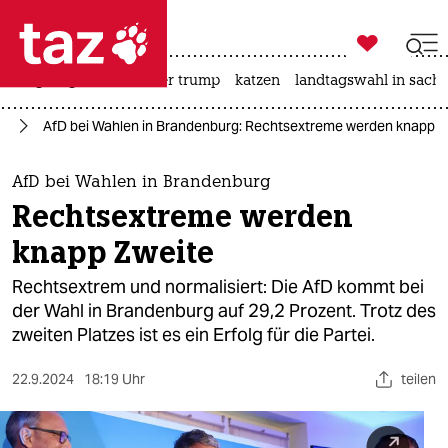

taz zahl ich
bergsteigen
usa unter trump
katzen
landtagswahl in sachs

taz zahl ich
rg
AfD bei Wahlen in Brandenburg: Rechtsextreme werden knapp Z
taz zahl ich
themen
AfD bei Wahlen in Brandenburg
Rechtsextreme werden
politik
knapp Zweite
öko
Rechtsextrem und normalisiert: Die AfD kommt bei
der Wahl in Brandenburg auf 29,2 Prozent. Trotz des
gesellschaft
zweiten Platzes ist es ein Erfolg für die Partei.
kultur
22.9.2024
18:19 Uhr
teilen
sport