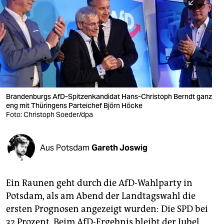
berlin
nord
wahrheit
verlag
verlag
Brandenburgs AfD-Spitzenkandidat Hans-Christoph Berndt ganz
eng mit Thüringens Parteichef Björn Höcke
veranstaltungen
Foto: Christoph Soeder/dpa
shop
fragen & hilfe
Aus Potsdam
Gareth Joswig
unterstützen
Ein Raunen geht durch die AfD-Wahlparty in
abo
Potsdam, als am Abend der Landtagswahl die
genossenschaft
ersten Prognosen angezeigt wurden: Die SPD bei
32 Prozent. Beim AfD-Ergebnis bleibt der Jubel