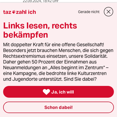
22.09.2024
,
18:42 Uhr
Auch hier hat die AfD den Nachweis erbringen
taz
zahl ich
Gerade nicht

können, dass sie viele Wähler hat, dass sie eine
Basis hat. Aber dieses Mal kann sie
Links lesen, rechts
wahrscheinlich nicht die Politik durch
bestimmen. Das Problem ist leider, dass wir
bekämpfen
uns jetzt freuen, aber wie geht es weiter. Darauf
liefern momentan die demokratischen Parteien
Mit doppelter Kraft für eine offene Gesellschaft!
nicht die besten Antworten. Das müssten sie
Besonders jetzt brauchen Menschen, die sich gegen
aber mal machen. Sonst kommt das, was viele
Rechtsextremismus einsetzen, unsere Solidarität.
nicht wollen am Ende doch.
Daher gehen 50 Prozent der Einnahmen aus
Neuanmeldungen an „Alles beginnt im Zentrum“ –
Immerhin hat die SPD ihre Kampagne im Griff
eine Kampagne, die bedrohte linke Kulturzentren
gehabt. Das ist ein kleiner Lichtblick.
und Jugendorte unterstützt. Sind Sie dabei?

Ja, ich will
Martin Rees
23.09.2024
,
05:24 Uhr
Schon dabei!
@Andreas_2020: