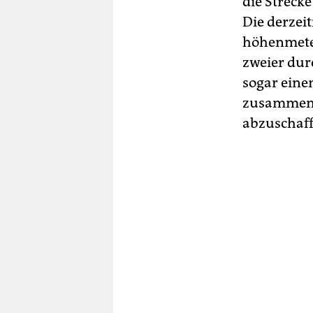
die Strecke
Die derzei
höhenmeter
zweier dur
sogar eine
zusammenz
abzuschaffe