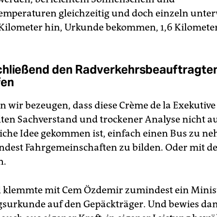
emperaturen gleichzeitig und doch einzeln unte
 Kilometer hin, Urkunde bekommen, 1,6 Kilomete
hließend den Radverkehrsbeauftragte
fen
en wir bezeugen, dass diese Crème de la Exekutive
en Sachverstand und trockener Analyse nicht au
liche Idee gekommen ist, einfach einen Bus zu n
dest Fahrgemeinschaften zu bilden. Oder mit d
n.
l klemmte mit Cem Özdemir zumindest ein Minist
urkunde auf den Gepäckträger. Und bewies dam