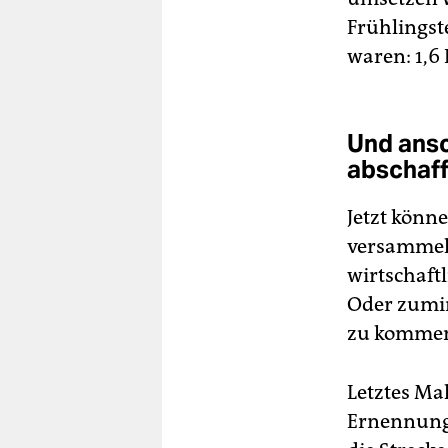
Frühlingst
waren: 1,6
Und ansc
abschaf
Jetzt könn
versammelt
wirtschaft
Oder zumin
zu komme
Letztes Ma
Ernennungs