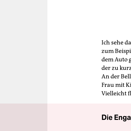
Ich sehe d
zum Beispi
dem Auto g
der zu kur
An der Bel
Frau mit K
Vielleicht 
Die Enga