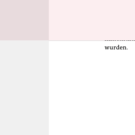
des Präsid
Bellevues T
heraus und
betrachtet
hinsichtli
wurden.