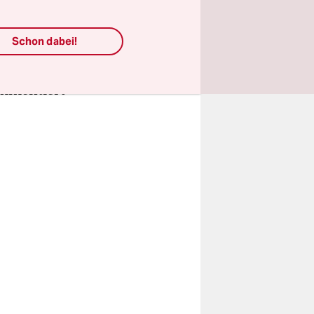
r vor,
r trat
Schon dabei!
nd
dern
ommentiert