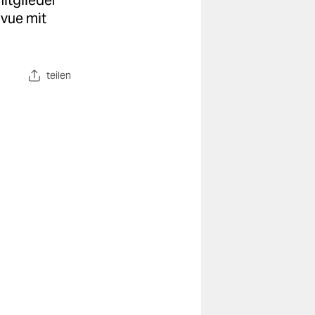
itglieder
vue mit
teilen