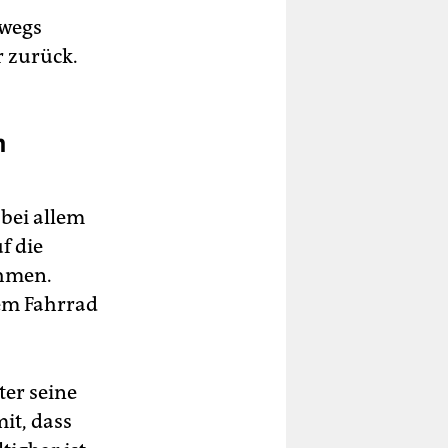
rwegs
r zurück.
n
 bei allem
f die
ehmen.
em Fahrrad
er seine
it, dass