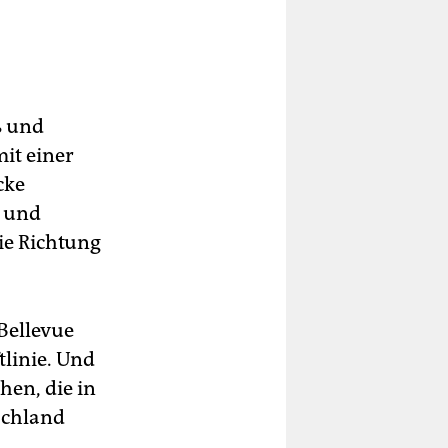
ß und
it einer
cke
ß und
ie Richtung
Bellevue
tlinie. Und
en, die in
schland