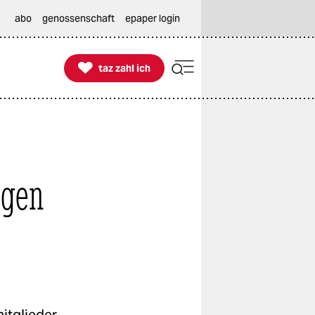
abo
genossenschaft
epaper login

taz zahl ich
taz zahl ich
agen