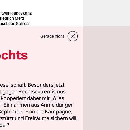
itwahlgangskanzl
Friedrich Merz
lässt das Schloss
levue
o: Andreas
Gerade nicht
edrichs/imago
echts
elten drei
f der
llevue
, was los
esellschaft! Besonders jetzt
,
vor drei
rt gegen Rechtsextremismus
z kooperiert daher mit „Alles
ibt es
ller Einnahmen aus Anmeldungen
. September – an die Kampagne,
rstützt und Freiräume sichern will,
bei?
n Vorplatz