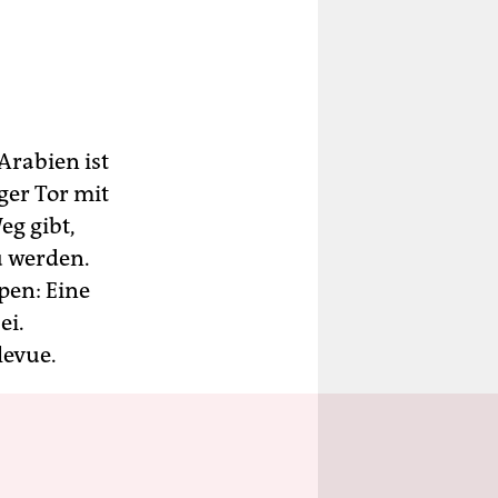
Arabien ist
er Tor mit
eg gibt,
u werden.
pen: Eine
ei.
levue.