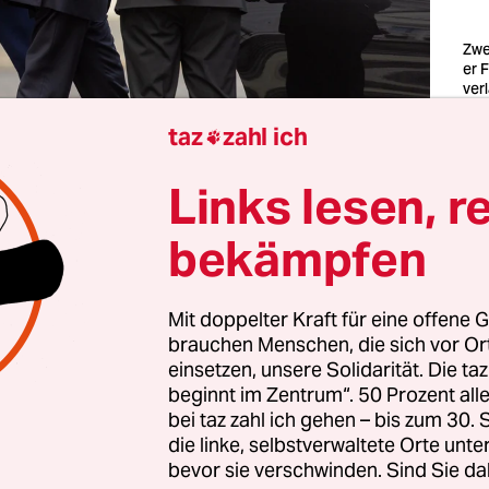
Zwe
er 
ver
Bel
Fot
taz
zahl ich

Fri
Links lesen, r
ich war ich mit dem Nachwuchs Eis essen. Wir rad
bekämpfen
ometer zu einer der besten Eisdielen der Stadt au
eren Seite des Tiergartens. Als wir am Schloss Be
n, standen auf dem Gehweg Polizisten. Ich fragte
Mit doppelter Kraft für eine offene G
haben einen neuen Bundeskanzler.“ Oh, dachte ich
brauchen Menschen, die sich vor O
einsetzen, unsere Solidarität. Die ta
eß es noch Pleiten, Pech und Pannen
– und nun g
beginnt im Zentrum“. 50 Prozent a
Siegerurkunde.
bei taz zahl ich gehen – bis zum 30
die linke, selbstverwaltete Orte unte
bevor sie verschwinden. Sind Sie da
 unser Eis essen – und sahen auf dem Rückweg de