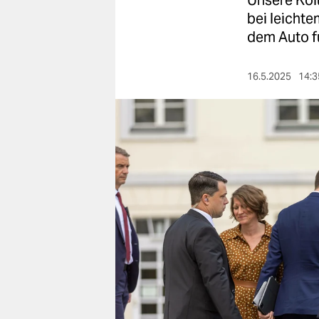
Unsere Kol
berlin
bei leicht
nord
dem Auto f
wahrheit
16.5.2025
14:3
verlag
verlag
veranstaltungen
shop
fragen & hilfe
unterstützen
abo
genossenschaft