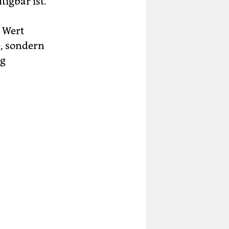
tigbar ist.
 Wert
e, sondern
ng