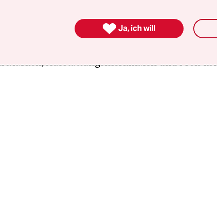
entenschlosses mit Autos zugeparkt. Das erste fuh
ür öffnete sich, der frische Zweitwahlgangskanzle

Ja, ich will
 stieg ein. In den folgenden Minuten stand ich u
e eine Menge abfahrender Pkws, die von den Kin
ch Marken, Ausstattungsmerkmalen und Preis k