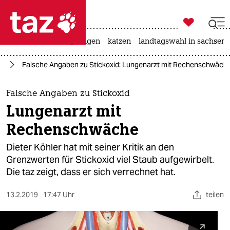

taz zahl ich
ceuta
hitze
bergsteigen
katzen
landtagswahl in sachsen-

taz zahl ich
az
Falsche Angaben zu Stickoxid: Lungenarzt mit Rechenschwäch
taz zahl ich
themen
Falsche Angaben zu Stickoxid
Lungenarzt mit
politik
Rechenschwäche
öko
Dieter Köhler hat mit seiner Kritik an den
Grenzwerten für Stickoxid viel Staub aufgewirbelt.
gesellschaft
Die taz zeigt, dass er sich verrechnet hat.
kultur
13.2.2019
17:47 Uhr
teilen
sport