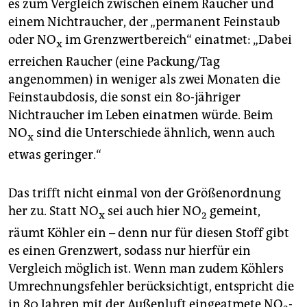
es zum Vergleich zwischen einem Raucher und
einem Nichtraucher, der „permanent Feinstaub
oder NO
im Grenzwertbereich“ einatmet: „Dabei
x
erreichen Raucher (eine Packung/Tag
angenommen) in weniger als zwei Monaten die
Feinstaubdosis, die sonst ein 80-jähriger
Nichtraucher im Leben einatmen würde. Beim
NO
sind die Unterschiede ähnlich, wenn auch
x
etwas geringer.“
Das trifft nicht einmal von der Größenordnung
her zu. Statt NO
sei auch hier NO
gemeint,
x
2
räumt Köhler ein – denn nur für diesen Stoff gibt
es einen Grenzwert, sodass nur hierfür ein
Vergleich möglich ist. Wenn man zudem Köhlers
Umrechnungsfehler berücksichtigt, entspricht die
in 80 Jahren mit der Außenluft eingeatmete NO
-