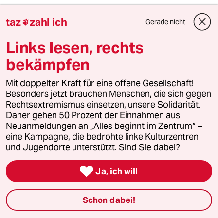
taz
zahl ich
81331 (Profil gelöscht)
8G
Gerade nicht

15.02.2019
,
18:43 Uhr
Links lesen, rechts
...falsch oder nicht falsch, 'unsere'
Bundesregierung hat es mal wieder geschafft,
bekämpfen
Grenzwerte, überall in der EU gültig, werden in
Deutschland zur Makulatur.
Mit doppelter Kraft für eine offene Gesellschaft!
Besonders jetzt brauchen Menschen, die sich gegen
Rechtsextremismus einsetzen, unsere Solidarität.
Daher gehen 50 Prozent der Einnahmen aus
Jens J. Korff
JJ
Neuanmeldungen an „Alles beginnt im Zentrum“ –
15.02.2019
,
13:15 Uhr
eine Kampagne, die bedrohte linke Kulturzentren
Achtsamer hat schon darauf hingewiesen:
und Jugendorte unterstützt. Sind Sie dabei?
Köhlers Feinstaubrechnung ist noch viel
"falscher" als Malte Kreutzfeld

Ja, ich will
dankenswerterweise ermittelt hat:
10 mg Kondensat pro Zigarette in 10 l Atemluft
Schon dabei!
ergibt nicht 100 g, auch nicht 10 g, sondern 1
g/m³. Das ist 20.000 Mal über dem Grenzwert