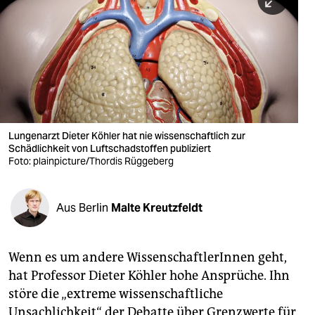
berlin
nord
wahrheit
verlag
verlag
Lungenarzt Dieter Köhler hat nie wissenschaftlich zur
Schädlichkeit von Luftschadstoffen publiziert
veranstaltungen
Foto: plainpicture/Thordis Rüggeberg
shop
fragen & hilfe
Aus Berlin
Malte Kreutzfeldt
unterstützen
Wenn es um andere WissenschaftlerInnen geht,
abo
hat Professor Dieter Köhler hohe Ansprüche. Ihn
genossenschaft
störe die „extreme wissenschaftliche
Unsachlichkeit“ der Debatte über Grenzwerte für