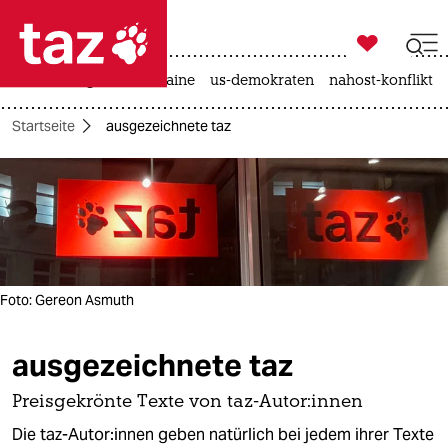

taz zahl ich
hitze
krieg in der ukraine
us-demokraten
nahost-konflikt

taz zahl ich
Startseite
ausgezeichnete taz
taz zahl ich
themen
politik
öko
Foto: Gereon Asmuth
gesellschaft
ausgezeichnete taz
kultur
sport
Preisgekrönte Texte von taz-Autor:innen
Die taz-Autor:innen geben natürlich bei jedem ihrer Texte