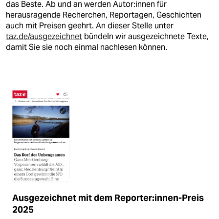
berlin
das Beste. Ab und an werden Au­to­r:in­nen für
herausragende Recherchen, Reportagen, Geschichten
nord
auch mit Preisen geehrt. An dieser Stelle unter
taz.de/ausgezeichnet
bündeln wir ausgezeichnete Texte,
wahrheit
damit Sie sie noch einmal nachlesen können.
verlag
verlag
veranstaltungen
shop
fragen & hilfe
unterstützen
abo
Ausgezeichnet mit dem Reporter:innen-Preis
genossenschaft
2025