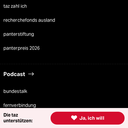
taz zahl ich
recherchefonds ausland
panterstiftung
panterpreis 2026
Podcast
bundestalk
fernverbindung
Die taz

Ja, ich will
klima update°
unterstützen: