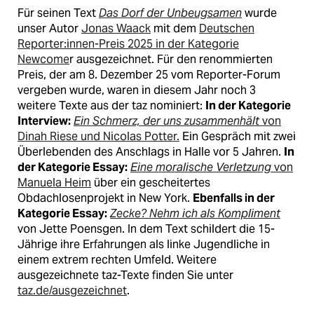
epaper login
Für seinen Text
Das Dorf der Unbeugsamen
wurde
unser Autor
Jonas Waack
mit dem
Deutschen
Reporter:innen-Preis 2025 in der Kategorie
Newcome
r ausgezeichnet. Für den renommierten
Preis, der am 8. Dezember 25 vom Reporter-Forum
vergeben wurde, waren in diesem Jahr noch 3
weitere Texte aus der taz nominiert:
In der Kategorie
Interview:
Ein Schmerz, der uns zusammenhält
von
Dinah Riese und Nicolas Potter.
Ein Gespräch mit zwei
Überlebenden des Anschlags in Halle vor 5 Jahren.
In
der Kategorie Essay:
Eine moralische Verletzung
von
Manuela Heim
über ein gescheitertes
Obdachlosenprojekt in New York.
Ebenfalls in der
Kategorie Essay:
Zecke? Nehm ich als Kompliment
von Jette Poensgen. In dem Text schildert die 15-
Jährige ihre Erfahrungen als linke Jugendliche in
einem extrem rechten Umfeld. Weitere
ausgezeichnete taz-Texte finden Sie unter
taz.de/ausgezeichnet
.