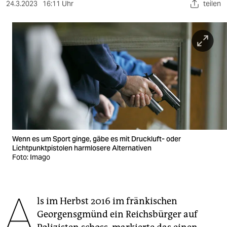
berlin
24.3.2023
16:11 Uhr
teilen
nord
wahrheit
verlag
verlag
veranstaltungen
shop
Wenn es um Sport ginge, gäbe es mit Druckluft- oder
Lichtpunktpistolen harmlosere Alternativen
fragen & hilfe
Foto: Imago
unterstützen
abo
A
ls im Herbst 2016 im fränkischen
genossenschaft
Georgensgmünd ein Reichsbürger auf