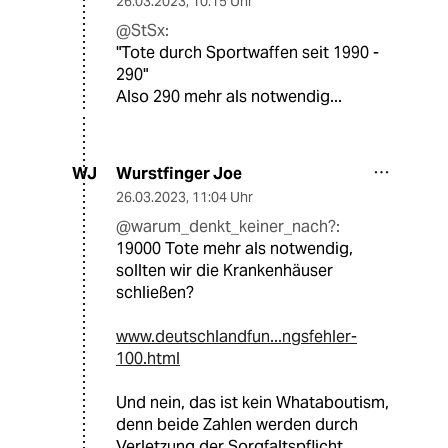
26.03.2023
,
10:15 Uhr
@StSx:
"Tote durch Sportwaffen seit 1990 -
290"
Also 290 mehr als notwendig...
Wurstfinger Joe
WJ
26.03.2023
,
11:04 Uhr
@warum_denkt_keiner_nach?:
19000 Tote mehr als notwendig,
sollten wir die Krankenhäuser
schließen?
www.deutschlandfun...ngsfehler-
100.html
Und nein, das ist kein Whataboutism,
denn beide Zahlen werden durch
Verletzung der Sorgfaltspflicht