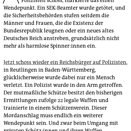
Polizisten schoss, markierte das einen
epaper login
Wendepunkt. Ein SEK-Beamter wurde getötet, und
die Sicherheitsbehörden stufen seitdem die
Männer und Frauen, die die Existenz der
Bundesrepublik leugnen oder ein neues altes
Deutsches Reich anstreben, grundsätzlich nicht
mehr als harmlose Spin­ne­r:in­nen ein.
Jetzt schoss wieder ein Reichsbürger auf Polizisten
,
in Reutlingen in Baden-Württemberg,
glücklicherweise wurde dabei nur ein Mensch
verletzt. Ein Polizist wurde in den Arm getroffen.
Der mutmaßliche Schütze besitzt den bisherigen
Ermittlungen zufolge 22 legale Waffen und
trainierte in einem Schützenverein. Dieser
Mordanschlag muss endlich ein weiterer
Wendepunkt sein. Und zwar beim Umgang mit
privaten Schüt­z:in­nen und ihren Waffen.