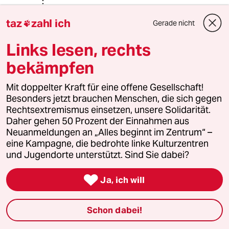
Rudi Hamm
taz
zahl ich
Gerade nicht

25.03.2023
,
21:51 Uhr
Links lesen, rechts
@Ingo Bernable:
"Nicht, das ich vorhätte mir eine zu
bekämpfen
besorgen, würde mir halt nur einfach
mal gern selbst ein Bild davon
Mit doppelter Kraft für eine offene Gesellschaft!
machen was da so alles zu
Besonders jetzt brauchen Menschen, die sich gegen
bekommen ist."
Rechtsextremismus einsetzen, unsere Solidarität.
Daher gehen 50 Prozent der Einnahmen aus
Ich werde nicht schreiben wie es
Neuanmeldungen an „Alles beginnt im Zentrum“ –
geht, aber der Südkurier hat es ja
eine Kampagne, die bedrohte linke Kulturzentren
schon erklärt:
und Jugendorte unterstützt. Sind Sie dabei?
www.suedkurier.de/...art409965,10087
701

Ja, ich will
Ingo Bernable
Schon dabei!
IB
26.03.2023
,
12:20 Uhr