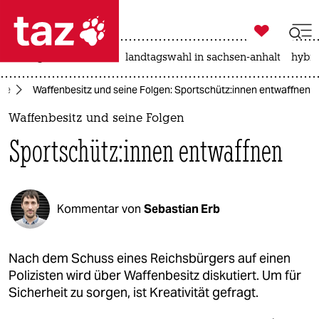

taz zahl ich
niedrigwasser
rente
landtagswahl in sachsen-anhalt
hybri

taz zahl ich
tte
Waffenbesitz und seine Folgen: Sport­schüt­z:in­nen entwaffnen
taz zahl ich
Waffenbesitz und seine Folgen
themen
Sport­schüt­z:in­nen entwaffnen
politik
öko
Kommentar von
Sebastian Erb
gesellschaft
kultur
Nach dem Schuss eines Reichsbürgers auf einen
Polizisten wird über Waffenbesitz diskutiert. Um für
sport
Sicherheit zu sorgen, ist Kreativität gefragt.