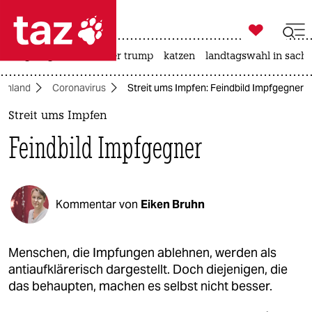

taz zahl ich
bergsteigen
usa unter trump
katzen
landtagswahl in sachs

taz zahl ich
chland
Coronavirus
Streit ums Impfen: Feindbild Impfgegner
taz zahl ich
Streit ums Impfen
themen
Feindbild Impfgegner
politik
öko
Kommentar von
Eiken Bruhn
gesellschaft
kultur
Menschen, die Impfungen ablehnen, werden als
antiaufklärerisch dargestellt. Doch diejenigen, die
sport
das behaupten, machen es selbst nicht besser.