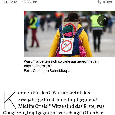
berlin
14.1.2021
18:28 Uhr
teilen
nord
wahrheit
verlag
verlag
veranstaltungen
Warum arbeiten sich so viele ausgerechnet an
shop
Impfgegnern ab?
Foto: Christoph Schmidt/dpa
fragen & hilfe
unterstützen
K
ennen Sie den? „Warum weint das
abo
zweijährige Kind eines Impfgegners? –
genossenschaft
Midlife Crisis!“ Witze sind das Erste, was
Google zu
„Impfgegnern“
vorschlägt. Offenbar