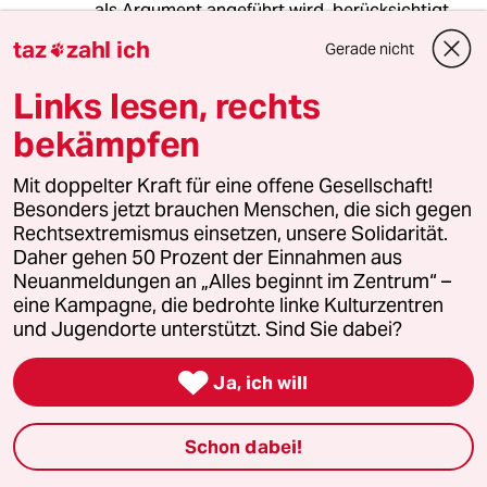
als Argument angeführt wird, berücksichtigt
nicht diejenigen, die erst durch die Covid-
taz
zahl ich
Gerade nicht

Epidemie und der (m.E. unbegründeten) Angst
vor der Corona-Impfung zu Impfgegnern
Links lesen, rechts
geworden sind.
Und das werden sehr viele sein.
bekämpfen
Mit doppelter Kraft für eine offene Gesellschaft!
Besonders jetzt brauchen Menschen, die sich gegen
nzuli sana
NS
Rechtsextremismus einsetzen, unsere Solidarität.
16.01.2021
,
01:12 Uhr
Daher gehen 50 Prozent der Einnahmen aus
Frau Bruhn, Ihre Einschätzungen lesen sich wie
Neuanmeldungen an „Alles beginnt im Zentrum“ –
Trotz.
eine Kampagne, die bedrohte linke Kulturzentren
und Jugendorte unterstützt. Sind Sie dabei?
Die Beurteilungen anderer müssen herhalten
für die Auffassung, es werde übertrieben mit

Ja, ich will
der Kritik an Impfgegnern.
Sie ergreifen ja auch Partei für die
Schon dabei!
Afrikanerinnen, die in Bremen gegen die
Weigerung des Standesamts protestieren,