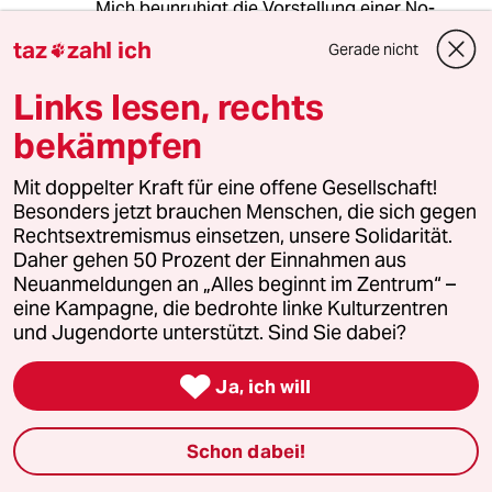
Mich beunruhigt die Vorstellung einer No-
Covid-Strategie deutlich mehr. Im derzeitigen
taz
zahl ich
Gerade nicht

Tempo wäre z.B. Hamburg bis Mitte Dezember
2022 im Lockdown. Das ist einfach keine
Links lesen, rechts
sinnvolle Politik.
bekämpfen
Entweder die Politik einigt sich jetzt endlich auf
eine Zero-Covid-Politik, damit eine Inzidenz
Mit doppelter Kraft für eine offene Gesellschaft!
unter 10 in absehbarer Zeit überhaupt möglich
Besonders jetzt brauchen Menschen, die sich gegen
ist oder sie kümmert sich endlich um
Rechtsextremismus einsetzen, unsere Solidarität.
Maßnahmen, die nicht nur auf Verboten
Daher gehen 50 Prozent der Einnahmen aus
basieren, sondern auf zielgerichteten,
Neuanmeldungen an „Alles beginnt im Zentrum“ –
sinnvollen, proaktiven Aktionen. Und dann
eine Kampagne, die bedrohte linke Kulturzentren
könnte sich Mal jemand darum kümmern, dass
und Jugendorte unterstützt. Sind Sie dabei?
wir wenigstens so schnell impfen wie der Rest
der EU und den unbeliebten AstraZeneca

Ja, ich will
Impfstoff für mehr Menschen freigeben, damit
da mal Bewegung reinbekommt.
Schon dabei!