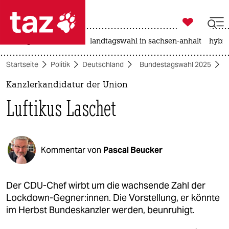

taz zahl ich
niedrigwasser
rente
landtagswahl in sachsen-anhalt
hybri

taz zahl ich
Startseite
Politik
Deutschland
Bundestagswahl 2025
taz zahl ich
Kanzlerkandidatur der Union
themen
Luftikus Laschet
politik
öko
Kommentar von
Pascal Beucker
gesellschaft
kultur
Der CDU-Chef wirbt um die wachsende Zahl der
Lockdown-Gegner:innen. Die Vorstellung, er könnte
sport
im Herbst Bundeskanzler werden, beunruhigt.