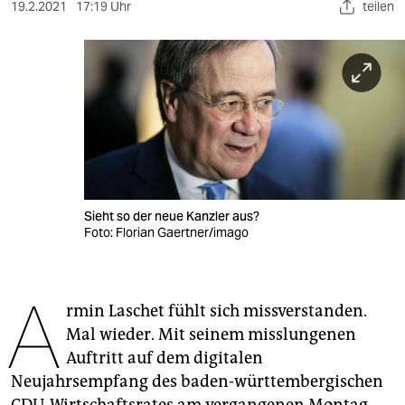
berlin
19.2.2021
17:19 Uhr
teilen
nord
wahrheit
verlag
verlag
veranstaltungen
Sieht so der neue Kanzler aus?
shop
Foto: Florian Gaertner/imago
fragen & hilfe
A
unterstützen
rmin Laschet fühlt sich missverstanden.
Mal wieder. Mit seinem misslungenen
abo
Auftritt auf dem digitalen
genossenschaft
Neujahrsempfang des baden-württembergischen