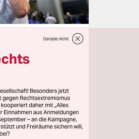
Gerade nicht
echts
zur
s Söder
eder eine
nd auch nur
esellschaft! Besonders jetzt
rt gegen Rechtsextremismus
aben,
z kooperiert daher mit „Alles
ller Einnahmen aus Anmeldungen
. September – an die Kampagne,
rstützt und Freiräume sichern will,
hren
bei?
tändig