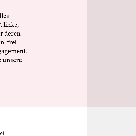
lles
 linke,
ür deren
n, frei
ngagement.
e unsere
ei