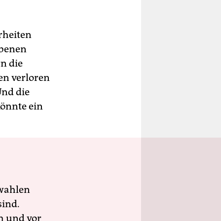
rheiten
ebenen
n die
n verloren
Und die
könnte ein
wahlen
sind.
h und vor