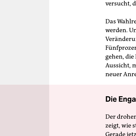
versucht, 
Das Wahlre
werden. Un
Veränderun
Fünfproze
gehen, die
Aussicht, m
neuer Anre
Die Enga
Der drohe
zeigt, wie
Gerade jet