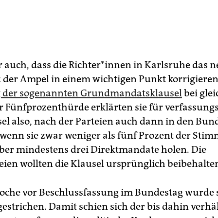
r auch, dass die Rich­te­r*in­nen in Karlsruhe das 
 der Ampel in einem wichtigen Punkt korrigieren
g der sogenannten Grundmandatsklausel
bei glei
r Fünfprozenthürde erklärten sie für verfassungs
sel also, nach der Parteien auch dann in den Bun
 wenn sie zwar weniger als fünf Prozent der Sti
aber mindestens drei Direktmandate holen. Die
ien wollten die Klausel ursprünglich beibehalte
Woche vor Beschlussfassung im Bundestag wurde s
gestrichen. Damit schien sich der bis dahin verh