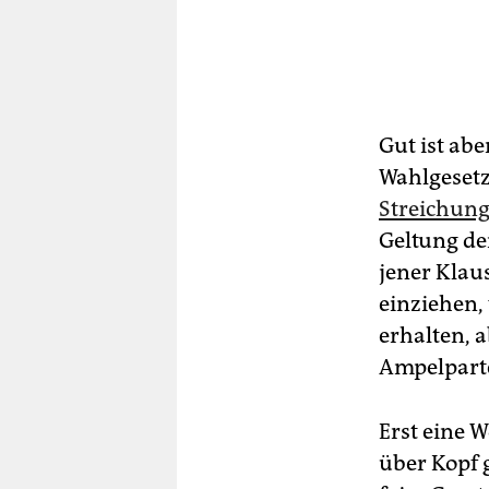
Gut ist abe
Wahlgesetz
Streichun
Geltung de
jener Klau
einziehen,
erhalten, 
Ampelparte
Erst eine 
über Kopf 