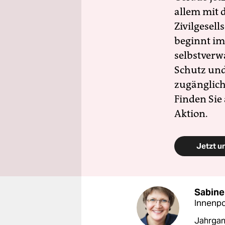
allem mit d
Zivilgesell
beginnt im
selbstverw
Schutz und 
zugänglich
Finden Sie
Aktion.
Jetzt u
Sabine
Innenpol
Jahrgang