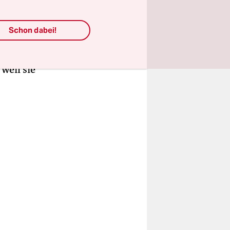
t gezeigt,
. Das ist
Schon dabei!
 die CSU
aben
weil sie