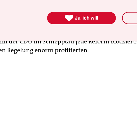
en Bundestags wirksam zu begrenzen. Und dami
rlament in der Lage ist, sich selbst zu reformieren

Ja, ich will
 Verdienst. Das im Übrigen nur möglich war, weil
 der Oppositionsbank sitzt. Die Christsozialen h
mit der CDU im Schlepptau jede Reform blockiert, 
ten Regelung enorm profitierten.