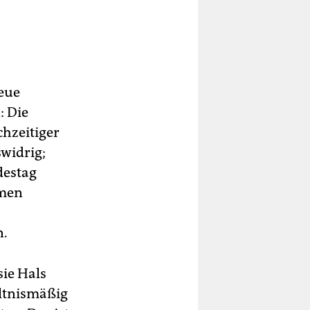
neue
: Die
chzeitiger
widrig;
destag
mmen
n.
ie Hals
ältnismäßig