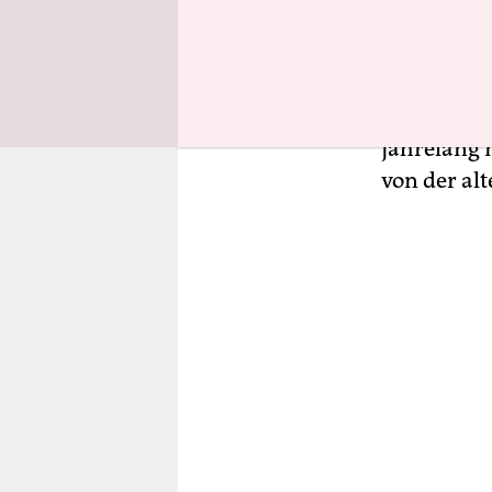
anwachsend
dass das Pa
ein großes
derzeit auf
jahrelang 
von der al