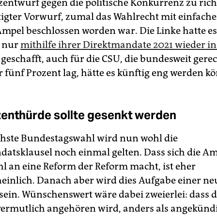
zentwurf gegen die politische Konkurrenz zu richt
tigter Vorwurf, zumal das Wahlrecht mit einfach
 Ampel beschlossen worden war. Die Linke hatte es
h nur
mithilfe ihrer Direktmandate 2021 wieder i
geschafft, auch für die CSU, die bundesweit gere
 fünf Prozent lag, hätte es künftig eng werden k
enthürde sollte gesenkt werden
chste Bundestagswahl wird nun wohl die
tsklausel noch einmal gelten. Dass sich die Am
hl an eine Reform der Reform macht, ist eher
inlich. Danach aber wird dies Aufgabe einer n
sein. Wünschenswert wäre dabei zweierlei: dass d
 vermutlich angehören wird, anders als angekündi