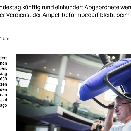
ndestag künftig rund einhundert Abgeordnete weni
ßer Verdienst der Ampel. Reformbedarf bleibt beim
1 Uhr
dert
nnen
den,
stag
 630
tzen
rden
rian
ek/i
ago