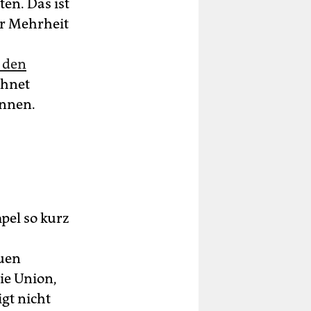
en. Das ist
er Mehrheit
n den
chnet
önnen.
pel so kurz
euen
ie Union,
gt nicht