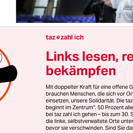
taz
zahl ich

Links lesen, r
 war das Urteil des Bundesverfassungsgerichts 
lrechtsreform öffentlich, riefen CSU-Chef Marku
bekämpfen
 andere Politiker der Union lautstark: „Schon wi
ür die Ampel!“ Das aber stimmt nur zum Teil – u
leinen. Im Kern hat Karlsruhe die Reform, die die
Mit doppelter Kraft für eine offene G
brauchen Menschen, die sich vor O
ionen im März 2023 im Bundestag beschlossen
h
einsetzen, unsere Solidarität. Die ta
Und das ist gut so.
beginnt im Zentrum“. 50 Prozent a
bei taz zahl ich gehen – bis zum 30
die linke, selbstverwaltete Orte unte
n SPD, Grüne und FDP es nach mehr als zehn Ja
bevor sie verschwinden. Sind Sie da
r Diskussion endlich geschafft, die Größe des bes