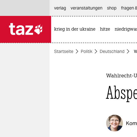
hautnavigation anspringen
hauptinhalt anspringen
footer anspringen
verlag
veranstaltungen
shop
fragen &
krieg in der ukraine
hitze
niedrigwa

taz zahl ich
taz zahl ich
Startseite
Politik
Deutschland
W
themen
politik
Wahlrecht-U
öko
Abspe
gesellschaft
kultur
Kom
sport