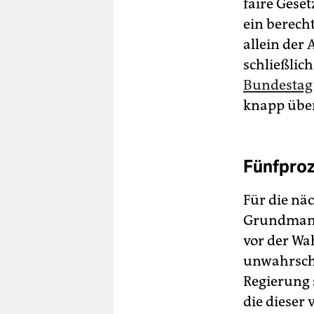
faire Geset
ein berech
allein der
schließlic
Bundestag
knapp über
Fünfproz
Für die nä
Grundmanda
vor der Wa
unwahrsche
Regierung 
die dieser