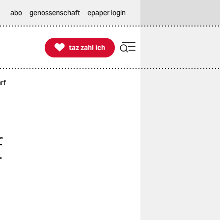
abo
genossenschaft
epaper login

taz zahl ich
taz zahl ich
rf
f