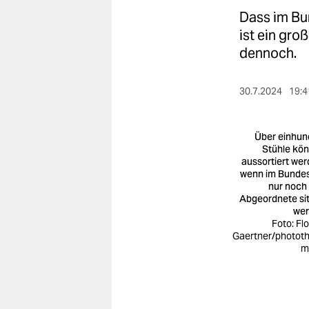
berlin
Dass im Bu
nord
ist ein gro
dennoch.
wahrheit
verlag
30.7.2024
19:4
verlag
Über einhun
veranstaltungen
Stühle kö
aussortiert wer
wenn im Bunde
shop
nur noch
Abgeordnete si
fragen & hilfe
we
Foto: Flo
unterstützen
Gaertner/phototh
m
abo
genossenschaft