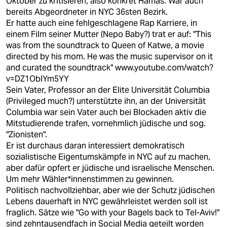
Oktober zu kritisieren, also konkret Hamas. War auch
bereits Abgeordneter in NYC 36sten Bezirk.
Er hatte auch eine fehlgeschlagene Rap Karriere, in
einem Film seiner Mutter (Nepo Baby?) trat er auf: "This
was from the soundtrack to Queen of Katwe, a movie
directed by his mom. He was the music supervisor on it
and curated the soundtrack"
www.youtube.com/watch?
v=DZ1OblYm5YY
Sein Vater, Professor an der Elite Universität Columbia
(Privileged much?) unterstützte ihn, an der Universität
Columbia war sein Vater auch bei Blockaden aktiv die
Mitstudierende trafen, vornehmlich jüdische und sog.
"Zionisten".
Er ist durchaus daran interessiert demokratisch
sozialistische Eigentumskämpfe in NYC auf zu machen,
aber dafür opfert er jüdische und israelische Menschen.
Um mehr Wähler*innenstimmen zu gewinnen.
Politisch nachvollziehbar, aber wie der Schutz jüdischen
Lebens dauerhaft in NYC gewährleistet werden soll ist
fraglich. Sätze wie "Go with your Bagels back to Tel-Aviv!"
sind zehntausendfach in Social Media geteilt worden