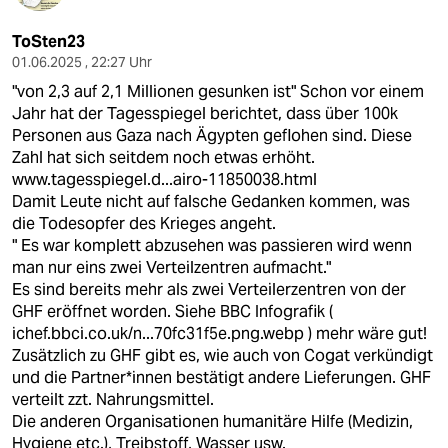
ToSten23
01.06.2025 , 22:27 Uhr
"von 2,3 auf 2,1 Millionen gesunken ist" Schon vor einem
Jahr hat der Tagesspiegel berichtet, dass über 100k
Personen aus Gaza nach Ägypten geflohen sind. Diese
Zahl hat sich seitdem noch etwas erhöht.
www.tagesspiegel.d...airo-11850038.html
Damit Leute nicht auf falsche Gedanken kommen, was
die Todesopfer des Krieges angeht.
" Es war komplett abzusehen was passieren wird wenn
man nur eins zwei Verteilzentren aufmacht."
Es sind bereits mehr als zwei Verteilerzentren von der
GHF eröffnet worden. Siehe BBC Infografik (
ichef.bbci.co.uk/n...70fc31f5e.png.webp
) mehr wäre gut!
Zusätzlich zu GHF gibt es, wie auch von Cogat verkündigt
und die Partner*innen bestätigt andere Lieferungen. GHF
verteilt zzt. Nahrungsmittel.
Die anderen Organisationen humanitäre Hilfe (Medizin,
Hygiene etc.), Treibstoff, Wasser usw.