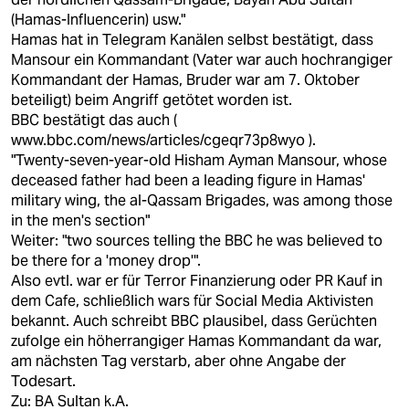
(Hamas-Influencerin) usw."
Hamas hat in Telegram Kanälen selbst bestätigt, dass
Mansour ein Kommandant (Vater war auch hochrangiger
Kommandant der Hamas, Bruder war am 7. Oktober
beteiligt) beim Angriff getötet worden ist.
BBC bestätigt das auch (
www.bbc.com/news/articles/cgeqr73p8wyo
).
"Twenty-seven-year-old Hisham Ayman Mansour, whose
deceased father had been a leading figure in Hamas'
military wing, the al-Qassam Brigades, was among those
in the men's section"
Weiter: "two sources telling the BBC he was believed to
be there for a 'money drop'".
Also evtl. war er für Terror Finanzierung oder PR Kauf in
dem Cafe, schließlich wars für Social Media Aktivisten
bekannt. Auch schreibt BBC plausibel, dass Gerüchten
zufolge ein höherrangiger Hamas Kommandant da war,
am nächsten Tag verstarb, aber ohne Angabe der
Todesart.
Zu: BA Sultan k.A.