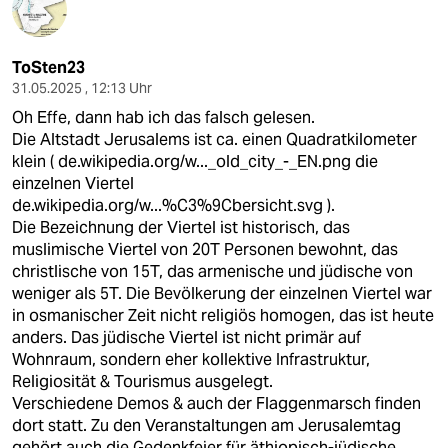
ToSten23
31.05.2025 , 12:13 Uhr
Oh Effe, dann hab ich das falsch gelesen.
Die Altstadt Jerusalems ist ca. einen Quadratkilometer
klein (
de.wikipedia.org/w..._old_city_-_EN.png
die
einzelnen Viertel
de.wikipedia.org/w...%C3%9Cbersicht.svg
).
Die Bezeichnung der Viertel ist historisch, das
muslimische Viertel von 20T Personen bewohnt, das
christlische von 15T, das armenische und jüdische von
weniger als 5T. Die Bevölkerung der einzelnen Viertel war
in osmanischer Zeit nicht religiös homogen, das ist heute
anders. Das jüdische Viertel ist nicht primär auf
Wohnraum, sondern eher kollektive Infrastruktur,
Religiosität & Tourismus ausgelegt.
Verschiedene Demos & auch der Flaggenmarsch finden
dort statt. Zu den Veranstaltungen am Jerusalemtag
gehört auch die Gedenkfeier für äthiopisch-jüdische