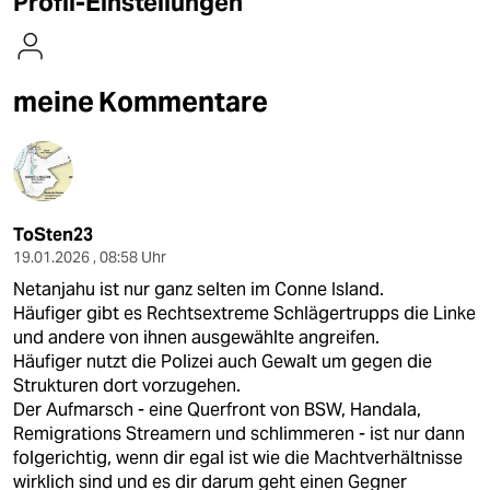
Profil-Einstellungen
berlin
nord
meine Kommentare
wahrheit
verlag
verlag
ToSten23
veranstaltungen
19.01.2026 , 08:58 Uhr
shop
Netanjahu ist nur ganz selten im Conne Island.
Häufiger gibt es Rechtsextreme Schlägertrupps die Linke
fragen & hilfe
und andere von ihnen ausgewählte angreifen.
Häufiger nutzt die Polizei auch Gewalt um gegen die
unterstützen
Strukturen dort vorzugehen.
abo
Der Aufmarsch - eine Querfront von BSW, Handala,
Remigrations Streamern und schlimmeren - ist nur dann
genossenschaft
folgerichtig, wenn dir egal ist wie die Machtverhältnisse
wirklich sind und es dir darum geht einen Gegner