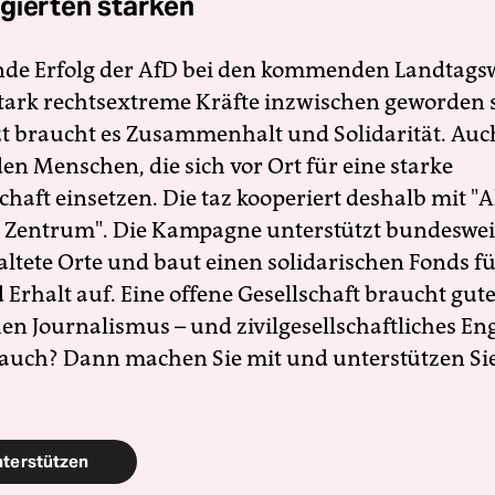
gierten stärken
nde Erfolg der AfD bei den kommenden Landtags
 stark rechtsextreme Kräfte inzwischen geworden 
zt braucht es Zusammenhalt und Solidarität. Auc
en Menschen, die sich vor Ort für eine starke
schaft einsetzen. Die taz kooperiert deshalb mit "A
 Zentrum". Die Kampagne unterstützt bundesweit
altete Orte und baut einen solidarischen Fonds f
Erhalt auf. Eine offene Gesellschaft braucht gute
en Journalismus – und zivilgesellschaftliches E
 auch? Dann machen Sie mit und unterstützen Si
nterstützen