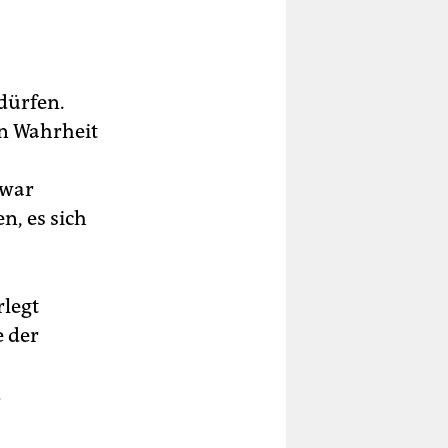
 dürfen.
in Wahrheit
zwar
n, es sich
rlegt
e der
d