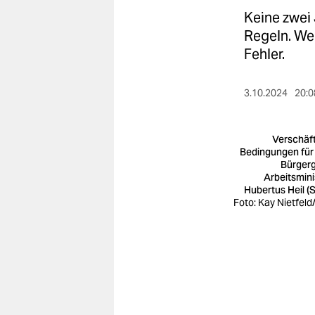
berlin
Keine zwei 
nord
Regeln. Wer
Fehler.
wahrheit
verlag
3.10.2024
20:0
verlag
Verschäft
veranstaltungen
Bedingungen für
Bürgerg
Arbeitsmini
shop
Hubertus Heil (
Foto: Kay Nietfeld
fragen & hilfe
unterstützen
abo
genossenschaft