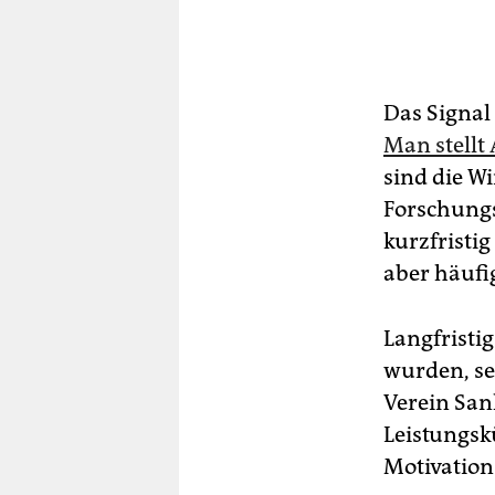
Das Signal 
Man stellt
sind die W
Forschungs
kurzfristi
aber häufi
Langfristi
wurden, sel
Verein San
Leistungs
Motivation