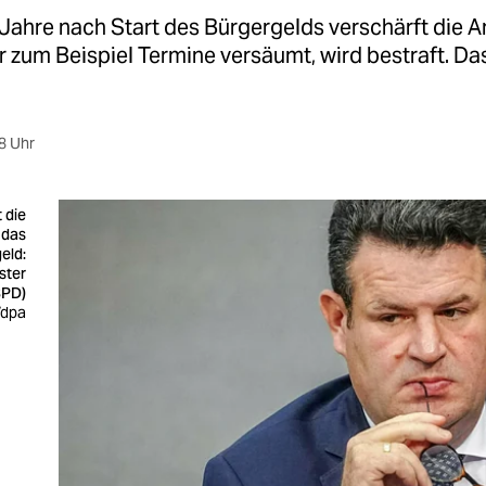
Jahre nach Start des Bürgergelds verschärft die A
 zum Beispiel Termine versäumt, wird bestraft. Das
8 Uhr
 die
 das
eld:
ster
SPD)
/dpa