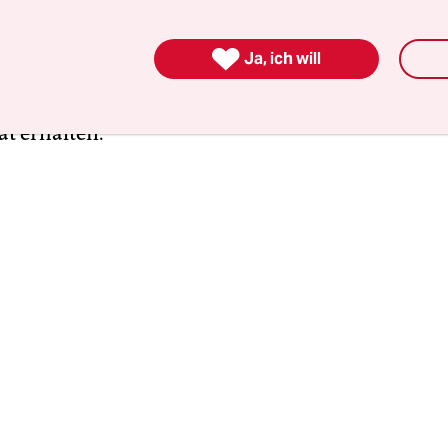
hne triftigen Grund ablehnt, muss künftig sofo
ung der Grundsicherung um 30 Prozent für drei

Ja, ich will
er Termine im Jobcenter ohne Grund nicht wahr
ungsminderung von 30 Prozent statt bisher 10 Pro
t erhalten.