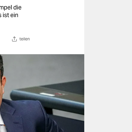
mpel die
 ist ein
teilen