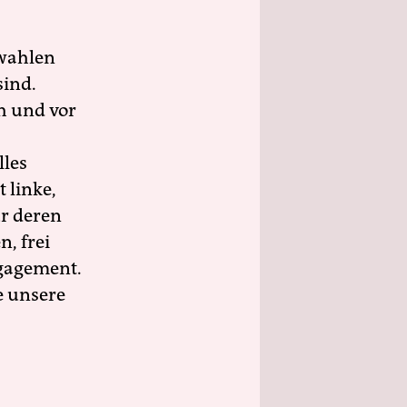
wahlen
sind.
h und vor
lles
 linke,
ür deren
n, frei
ngagement.
e unsere