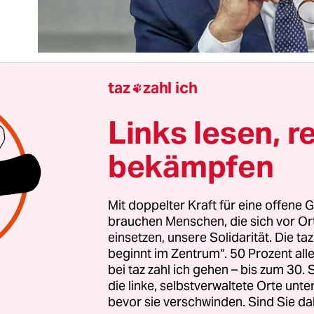
taz
zahl ich

Links lesen, r
 wollten Arbeitsminister Hubertus Heil und seine
aldemokraten die Stigmatisierung von Arbeitslo
bekämpfen
den, den Fokus auf Qualifikationen und weniger
ilfsjobs legen. Ein Geld für die Bürger sollte es se
tisierung durch Hartz IV. „Das neue
Bürgergeld
b
Mit doppelter Kraft für eine offene G
brauchen Menschen, die sich vor O
sel: mehr Respekt, mehr Vertrauen“ warb die S
einsetzen, unsere Solidarität. Die ta
 Bürgergeldes 2023.
beginnt im Zentrum“. 50 Prozent a
bei taz zahl ich gehen – bis zum 30
un beschlossenen Verschärfungen haben wenig m
die linke, selbstverwaltete Orte unte
bevor sie verschwinden. Sind Sie da
uen zu tun. Wer eine zumutbare Arbeit, Ausbild