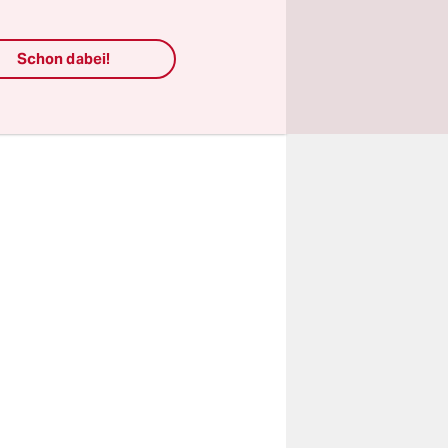
rt mit
 Monate
Schon dabei!
nimmt, soll
zent für