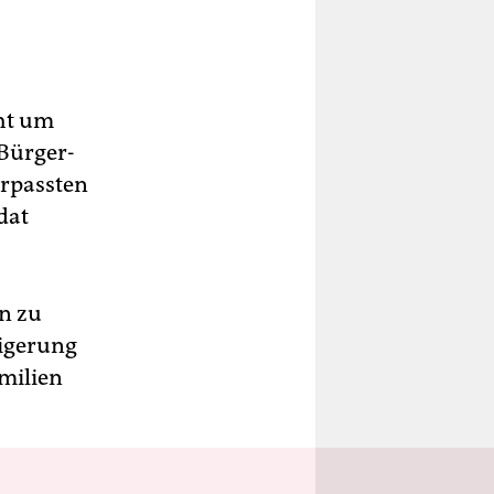
cht um
ür­ger­
verpassten
dat
en zu
eigerung
milien