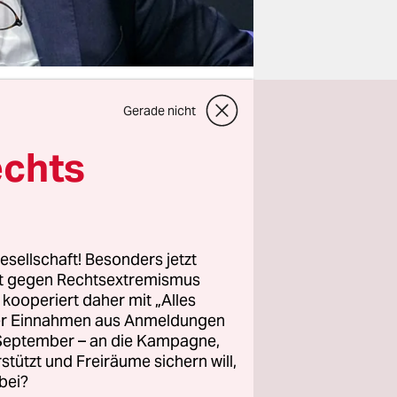
Gerade nicht
echts
sen
 auf
in, weg von
ringt den
esellschaft! Besonders jetzt
rt gegen Rechtsextremismus
PD noch zu
z kooperiert daher mit „Alles
ller Einnahmen aus Anmeldungen
. September – an die Kampagne,
it Respekt
rstützt und Freiräume sichern will,
bei?
ung oder