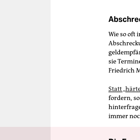
Abschrec
Wie so oft
Abschrecku
geld­emp­fä
sie Termin
Friedrich 
Statt „här
fordern, s
hinterfrag
immer noc