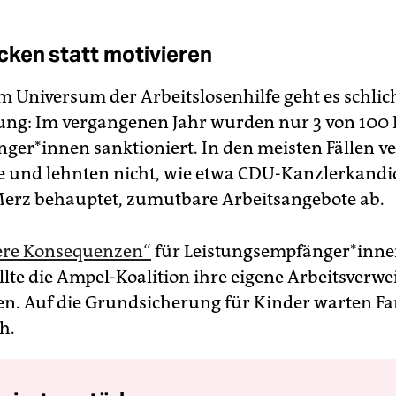
ken statt motivieren
 im Universum der Arbeitslosenhilfe geht es schli
ng: Im vergangenen Jahr wurden nur 3 von 100 B
n­ge­r*in­nen sanktioniert. In den meisten Fällen 
e und lehnten nicht, wie etwa CDU-Kanzlerkandi
Merz behauptet, zumutbare Arbeitsangebote ab.
tere Konsequenzen“
für Leis­tungs­emp­fän­ge­r*in­n
ollte die Ampel-Koalition ihre eigene Arbeitsverw
en. Auf die Grundsicherung für Kinder warten Fa
h.