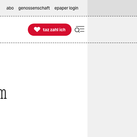
abo
genossenschaft
epaper login

taz zahl ich
taz zahl ich
um