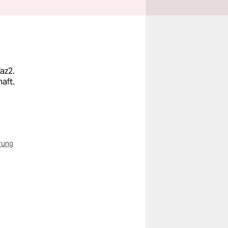
az2.
aft.
rung