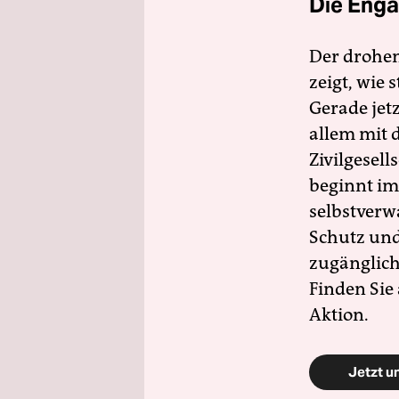
Die Enga
Der drohe
zeigt, wie
Gerade jet
allem mit d
Zivilgesell
beginnt im
selbstverw
Schutz und 
zugänglich
Finden Sie
Aktion.
Jetzt u