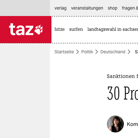
hautnavigation anspringen
hauptinhalt anspringen
footer anspringen
verlag
veranstaltungen
shop
fragen &
hitze
surfen
landtagswahl in sachse

taz zahl ich
taz zahl ich
Startseite
Politik
Deutschland
S
themen
politik
Sanktionen 
öko
30 Pr
gesellschaft
kultur
Kom
sport