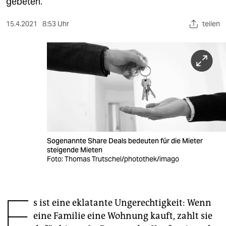
berlin
gebeten.
nord
15.4.2021
8:53 Uhr
teilen
wahrheit
verlag
verlag
veranstaltungen
shop
Sogenannte Share Deals bedeuten für die Mieter
fragen & hilfe
steigende Mieten
Foto: Thomas Trutschel/photothek/imago
unterstützen
abo
E
s ist eine eklatante Ungerechtigkeit: Wenn
genossenschaft
eine Familie eine Wohnung kauft, zahlt sie