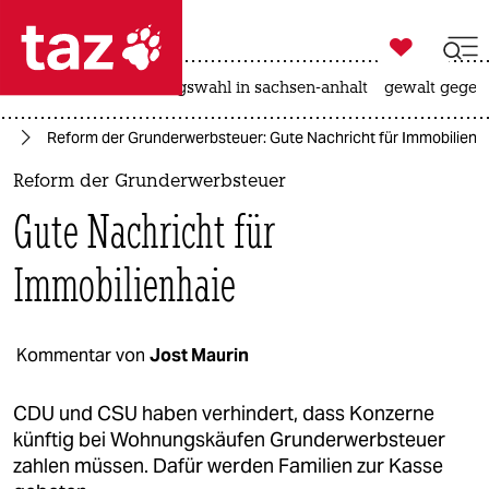

taz zahl ich
hitze
surfen
landtagswahl in sachsen-anhalt
gewalt gegen

taz zahl ich
ie
Reform der Grunderwerbsteuer: Gute Nachricht für Immobilienh
taz zahl ich
Reform der Grunderwerbsteuer
themen
Gute Nachricht für
politik
Immobilienhaie
öko
gesellschaft
Kommentar von
Jost Maurin
kultur
CDU und CSU haben verhindert, dass Konzerne
künftig bei Wohnungskäufen Grunderwerbsteuer
sport
zahlen müssen. Dafür werden Familien zur Kasse