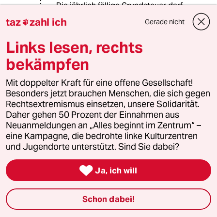
Die jährlich fällige Grundsteuer darf
zwar auf die Miete umgelegt werden -
taz
zahl ich
Gerade nicht

die Grunderwerbssteuer aber nicht!
Links lesen, rechts
bekämpfen
17900 (Profil gelöscht)
1G
15.04.2021
,
09:11 Uhr
Mit doppelter Kraft für eine offene Gesellschaft!
"Dafür werden Familien zur Kasse gebeten."
Besonders jetzt brauchen Menschen, die sich gegen
Nur die dümmsten Kälber wählen ihre Metzger
Rechtsextremismus einsetzen, unsere Solidarität.
selber!
Daher gehen 50 Prozent der Einnahmen aus
Neuanmeldungen an „Alles beginnt im Zentrum“ –
eine Kampagne, die bedrohte linke Kulturzentren
und Jugendorte unterstützt. Sind Sie dabei?
Ataraxia
A
15.04.2021
,
09:43 Uhr

Ja, ich will
@17900 (Profil gelöscht):
Inzwischen haben Spekulanten und
Schon dabei!
Konzerne nicht nur den Städtern,
sondern auch den Leuten auf dem