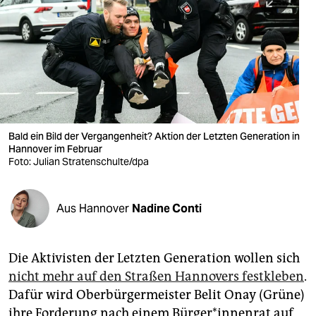
berlin
nord
wahrheit
verlag
verlag
Bald ein Bild der Vergangenheit? Aktion der Letzten Generation in
Hannover im Februar
veranstaltungen
Foto: Julian Stratenschulte/dpa
shop
fragen & hilfe
Aus Hannover
Nadine Conti
unterstützen
Die Aktivisten der Letzten Generation wollen sich
abo
nicht mehr auf den Straßen Hannovers festkleben
.
genossenschaft
Dafür wird Oberbürgermeister Belit Onay (Grüne)
ihre Forderung nach einem Bür­ge­r*in­nen­rat auf