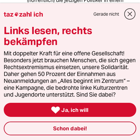
(hoffentlich) die jetzigen Politiker in einem
Aushandelprozess mit den WählerInnen oder
taz
zahl ich
Parteien. Und das ist die Demokratie.
Gerade nicht

Links lesen, rechts
bekämpfen
Matt Gekachelt
25.02.2023
,
08:42 Uhr
Mit doppelter Kraft für eine offene Gesellschaft!
@fly:
Besonders jetzt brauchen Menschen, die sich gegen
Wieso sind Meinungen eigentlich
Rechtsextremismus einsetzen, unsere Solidarität.
wichtiger als Fakten? Den
Daher gehen 50 Prozent der Einnahmen aus
Naturgesetzen ist es egal, ob wir
Neuanmeldungen an „Alles beginnt im Zentrum“ –
diese verstehen oder doof finden.
eine Kampagne, die bedrohte linke Kulturzentren
Dann landen wir wieder in unserem
und Jugendorte unterstützt. Sind Sie dabei?
Pisspott, wenn wir unseren
Größenwahn nicht in den Griff

Ja, ich will
bekommen.
Schon dabei!
J_CGN
J