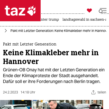

taz zahl ich
nahost-konflikt
usa unter trump
landtagswahl in sachsen-an

taz zahl ich
el
Pakt mit Letzter Generation: Keine Klimakleber mehr in Hannove
taz zahl ich
themen
Pakt mit Letzter Generation
Keine Klimakleber mehr in
politik
Hannover
öko
Grünen-OB Onay hat mit der Letzten Generation ein
Ende der Klimaproteste der Stadt ausgehandelt.
gesellschaft
Dafür soll er ihre Forderungen nach Berlin tragen.
kultur
24.2.2023
14:18 Uhr
teilen
sport