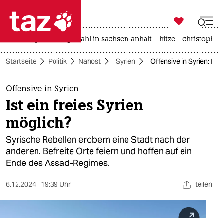

taz zahl ich
iran-krieg
landtagswahl in sachsen-anhalt
hitze
christophe

taz zahl ich
Startseite
Politik
Nahost
Syrien
Offensive in Syrien: Is
taz zahl ich
themen
Offensive in Syrien
Ist ein freies Syrien
politik
möglich?
öko
Syrische Rebellen erobern eine Stadt nach der
anderen. Befreite Orte feiern und hoffen auf ein
gesellschaft
Ende des Assad-Regimes.
kultur
6.12.2024
19:39 Uhr
teilen
sport