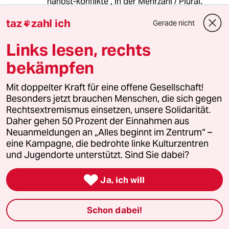
"nahost-konflikte", in der Mehrzahl / Plural.
taz
zahl ich
Gerade nicht

Der Cleo Patra
Links lesen, rechts
07.12.2024
,
18:01 Uhr
bekämpfen
Wenn man die ganzen Bilder sieht von diesen
„Rebellen“ die genau so aussehen wie man sich
Mit doppelter Kraft für eine offene Gesellschaft!
Islamisten vorstellt, dann ist nach der
Besonders jetzt brauchen Menschen, die sich gegen
Machtübernahme ein freies Syrien bestimmt
Rechtsextremismus einsetzen, unsere Solidarität.
nicht möglich.
Daher gehen 50 Prozent der Einnahmen aus
Neuanmeldungen an „Alles beginnt im Zentrum“ –
eine Kampagne, die bedrohte linke Kulturzentren
Christian Lupper
CL
und Jugendorte unterstützt. Sind Sie dabei?
07.12.2024
,
14:45 Uhr

Peter Scholl Latour (9. März 1924 - 16. August
Ja, ich will
2014) wusste es schon vor über 20 Jahren:
Diese Länder lassen sich nicht befrieden.
Schon dabei!
Leider sind Ansichten und Erkenntnisse von