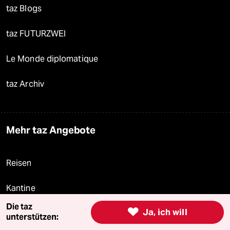
taz Blogs
taz FUTURZWEI
Le Monde diplomatique
taz Archiv
Mehr taz Angebote
Reisen
Kantine
Die taz

Ja, ich will
Shop
unterstützen: