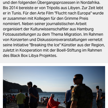
berlin
und den folgenden Übergangsprozessen in Nordafrika.
Bis 2014 bereiste er von Tripolis aus Libyen. Zur Zeit lebt
nord
er in Tunis. Für den Arte Film "Flucht nach Europa" wurde
er zusammen mit Kollegen für den Grimme Preis
wahrheit
nominiert. Neben seiner journalistischen Arbeit
organisiert der Kulturwissenschaftler aus Hamburg
verlag
Fotoausstellungen zu dem Thema Migration. Im Rahmen
von Konzerten und Diskussionsveranstaltungen vernetzt
verlag
seine Initiative "Breaking the Ice" Künstler aus der Region,
zuletzt in Kooperation mit der Boell-Stiftung im Rahmen
veranstaltungen
des Black Box Libya Projektes.
shop
fragen & hilfe
unterstützen
abo
genossenschaft