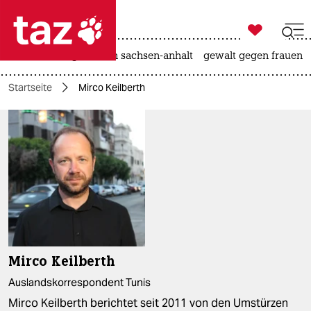

taz zahl ich
hitze
landtagswahl in sachsen-anhalt
gewalt gegen frauen

taz zahl ich
Startseite
Mirco Keilberth
taz zahl ich
themen
politik
öko
gesellschaft
kultur
Mirco Keilberth
sport
Auslandskorrespondent Tunis
Mirco Keilberth berichtet seit 2011 von den Umstürzen