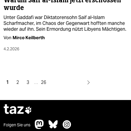
Warum Saif al-Islam jetzt erschossen
wurde
Unter Gaddafi war Diktatorensohn Saif al-Islam
Scharfmacher, im Chaos der Gegenwart hofften manche
wieder auf ihn. Sein Ermordung nützt Libyens Mächtigen.
Von
Mirco Keilberth
4.2.2026
1
2
3
…
26
taz

Folgen Sie uns