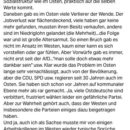
Sozialstruktur wie im Osten, praktisch auf die selben
Werte kommt.
Daneben gab es im Osten viele Verlierer der Wende. Der
Jobverlust war flächendeckend, viele haben gar keine
mehr gefunden, mussten ihren Besitz verkaufen, andere
sind im Niedriglohn gelandet (die Mehrheit)...die Folge
war und ist große Altersarmut. So einen Bruch gab es
nicht im Ansatz im Westen, kaum einer kann es sich
vorstellen oder gar fühlen. Aber Vorwürfe gab es immer,
nicht erst seit der AfD..."man solle doch etwas mehr
dankbar sein" usw. Klar wurde das Problem im Osten
lange sehr vernachlässigt, auch von der Bevölkerung,
aber die CDU, SPD usw. regieren seit 30 Jahren auch im
Osten. Sie haben sich schon vor Jahren auf kommunaler
Ebene mehr als rar gemacht. Ja, viele Ostdeutsche sind
verbittert, frustriert wählen leider ein gefährliche Partei.
Aber zur Wahrheit gehört auch, dass der Westen und
insbesondere die Parteien einiges dazu beigetragen
haben.
Und ja, auch ich als Sachse musste mir von einigen
Arbeitskollegen im Westen wieder typische Sprüche