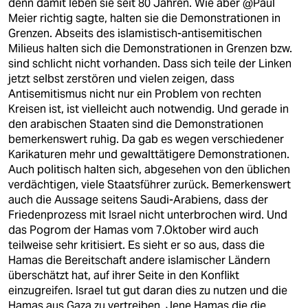
denn damit leben sie seit 80 Jahren. Wie aber @Paul
Meier richtig sagte, halten sie die Demonstrationen in
Grenzen. Abseits des islamistisch-antisemitischen
Milieus halten sich die Demonstrationen in Grenzen bzw.
sind schlicht nicht vorhanden. Dass sich teile der Linken
jetzt selbst zerstören und vielen zeigen, dass
Antisemitismus nicht nur ein Problem von rechten
Kreisen ist, ist vielleicht auch notwendig. Und gerade in
den arabischen Staaten sind die Demonstrationen
bemerkenswert ruhig. Da gab es wegen verschiedener
Karikaturen mehr und gewalttätigere Demonstrationen.
Auch politisch halten sich, abgesehen von den üblichen
verdächtigen, viele Staatsführer zurück. Bemerkenswert
auch die Aussage seitens Saudi-Arabiens, dass der
Friedenprozess mit Israel nicht unterbrochen wird. Und
das Pogrom der Hamas vom 7.Oktober wird auch
teilweise sehr kritisiert. Es sieht er so aus, dass die
Hamas die Bereitschaft andere islamischer Ländern
überschätzt hat, auf ihrer Seite in den Konflikt
einzugreifen. Israel tut gut daran dies zu nutzen und die
Hamas aus Gaza zu vertreiben. Jene Hamas die die