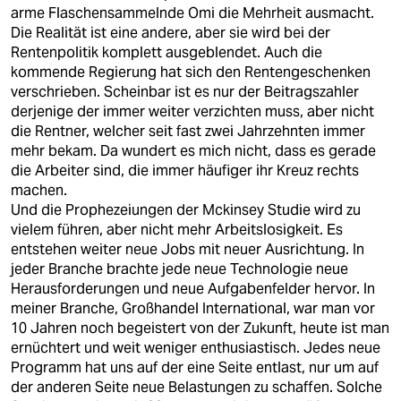
berlin
arme Flaschensammelnde Omi die Mehrheit ausmacht.
Die Realität ist eine andere, aber sie wird bei der
nord
Rentenpolitik komplett ausgeblendet. Auch die
kommende Regierung hat sich den Rentengeschenken
wahrheit
verschrieben. Scheinbar ist es nur der Beitragszahler
derjenige der immer weiter verzichten muss, aber nicht
verlag
die Rentner, welcher seit fast zwei Jahrzehnten immer
mehr bekam. Da wundert es mich nicht, dass es gerade
verlag
die Arbeiter sind, die immer häufiger ihr Kreuz rechts
machen.
veranstaltungen
Und die Prophezeiungen der Mckinsey Studie wird zu
shop
vielem führen, aber nicht mehr Arbeitslosigkeit. Es
entstehen weiter neue Jobs mit neuer Ausrichtung. In
fragen & hilfe
jeder Branche brachte jede neue Technologie neue
Herausforderungen und neue Aufgabenfelder hervor. In
unterstützen
meiner Branche, Großhandel International, war man vor
10 Jahren noch begeistert von der Zukunft, heute ist man
abo
ernüchtert und weit weniger enthusiastisch. Jedes neue
Programm hat uns auf der eine Seite entlast, nur um auf
genossenschaft
der anderen Seite neue Belastungen zu schaffen. Solche