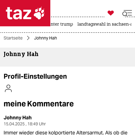

taz zahl ich
nahost-konflikt
usa unter trump
landtagswahl in sachsen-an

taz zahl ich
Startseite
Johnny Hah
taz zahl ich
Johnny Hah
themen
politik
Profil-Einstellungen
öko
gesellschaft
meine Kommentare
kultur
Johnny Hah
sport
15.04.2025 , 18:49 Uhr
Immer wieder diese kolportierte Altersarmut. Als ob die