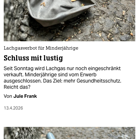
berlin
nord
wahrheit
verlag
Lachgasverbot für Minderjährige
verlag
Schluss mit lustig
veranstaltungen
Seit Sonntag wird Lachgas nur noch eingeschränkt
verkauft. Minderjährige sind vom Erwerb
shop
ausgeschlossen. Das Ziel: mehr Gesundheitsschutz.
Reicht das?
fragen & hilfe
Von
Jule Frank
unterstützen
13.4.2026
abo
genossenschaft