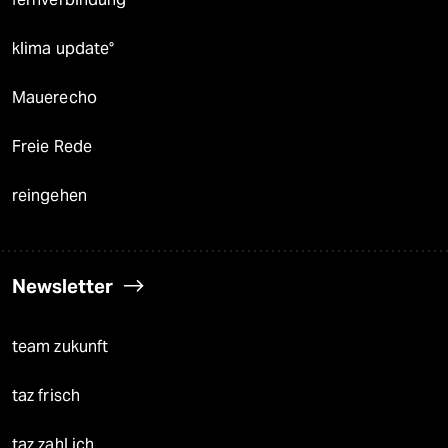
klima update°
Mauerecho
Freie Rede
reingehen
Newsletter
team zukunft
taz frisch
taz zahl ich