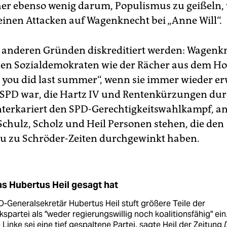
her ebenso wenig darum, Populismus zu geißeln, 
seinen Attacken auf Wagenknecht bei „Anne Will“.
us anderen Gründen diskreditiert werden: Wagenk
den Sozialdemokraten wie der Rächer aus dem Hor
you did last summer“, wenn sie immer wieder e
e SPD war, die Hartz IV und Rentenkürzungen dur
onterkariert den SPD-Gerechtigkeitswahlkampf, a
 Schulz, Scholz und Heil Personen stehen, die den
u zu Schröder-Zeiten durchgewinkt haben.
s Hubertus Heil gesagt hat
-Generalsekretär Hubertus Heil stuft größere Teile der
kspartei als "weder regierungswillig noch koalitionsfähig" ein
 Linke sei eine tief gespaltene Partei, sagte Heil der Zeitung