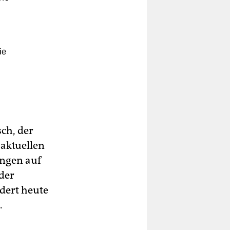
ie
ch, der
 aktuellen
ungen auf
der
dert heute
.