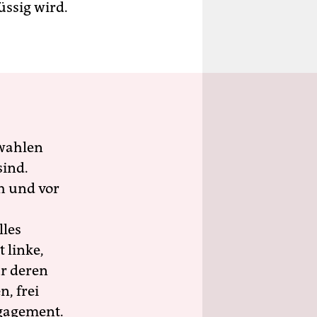
lüssig wird.
wahlen
sind.
h und vor
lles
 linke,
ür deren
n, frei
ngagement.