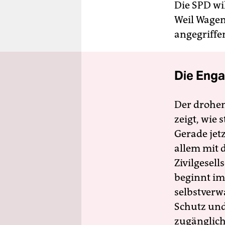
Die SPD wil
Weil Wagen
angegriffe
Die Enga
Der drohe
zeigt, wie
Gerade jet
allem mit d
Zivilgesell
beginnt im
selbstverw
Schutz und 
zugänglich