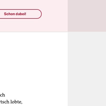
Schon dabei!
och
tsch lobte,