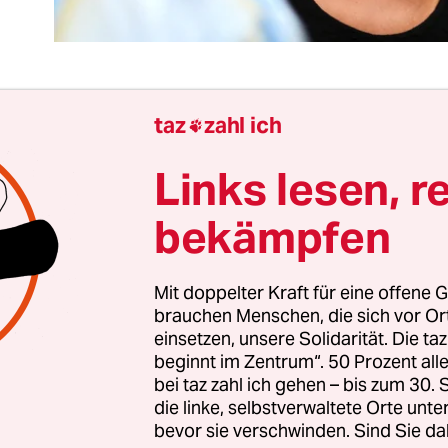
taz
zahl ich

ne Quizfrage: Welche der beiden folgenden Äuße
mmt von einer in der SPD hochgeachteten Genos
Links lesen, r
che von einer Politikerin, die Sozialdemokraten a
bekämpfen
ren Äußerungen „manchmal von rechtspopulistis
icht zu unterscheiden“ seien, wie Generalsekret
eil am Mittwoch sagte? A: „Menschen, die unser 
Mit doppelter Kraft für eine offene G
en, haben keinen Platz in unserer Gesellschaft.“ 
brauchen Menschen, die sich vor O
einsetzen, unsere Solidarität. Die ta
echt missbraucht, hat sein Gastrecht eben auch ve
beginnt im Zentrum“. 50 Prozent a
bei taz zahl ich gehen – bis zum 30
 stammt von Ministerpräsidentin Malu Dreyer (
die linke, selbstverwaltete Orte unte
bevor sie verschwinden. Sind Sie da
Wagenknecht (Linkspartei).