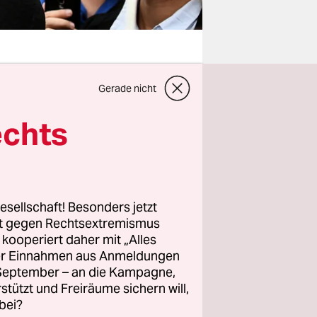
Gerade nicht
rungen
sin? Und
echts
ls Frau
chen
är
Gastrecht
esellschaft! Besonders jetzt
B: „Wer
rt gegen Rechtsextremismus
z kooperiert daher mit „Alles
rwirkt.“
ller Einnahmen aus Anmeldungen
. September – an die Kampagne,
SPD), B
rstützt und Freiräume sichern will,
bei?