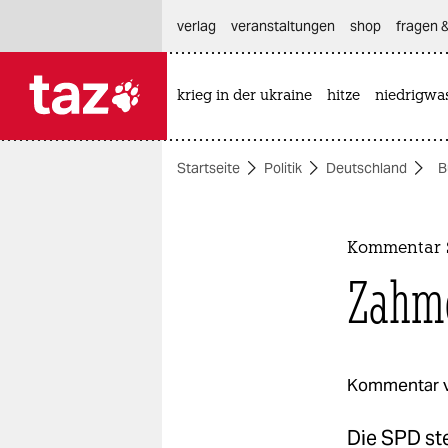
hautnavigation anspringen
hauptinhalt anspringen
footer anspringen
verlag
veranstaltungen
shop
fragen &
krieg in der ukraine
hitze
niedrigwa

taz zahl ich
taz zahl ich
Startseite
Politik
Deutschland
B
themen
politik
Kommentar 
öko
Zahme
gesellschaft
kultur
Kommentar 
sport
Die SPD ste