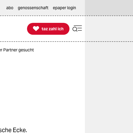
abo
genossenschaft
epaper login

taz zahl ich
taz zahl ich
 Partner gesucht
sche Ecke.