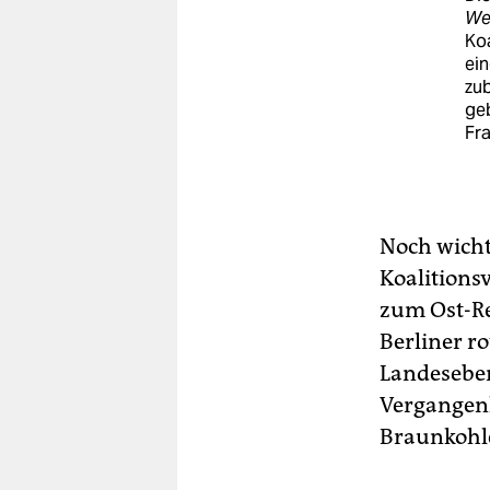
We
Ko
ein
zub
geb
Fra
Noch wicht
Koalitions
zum Ost-Re
Berliner ro
Landeseben
Vergangenh
Braunkohle