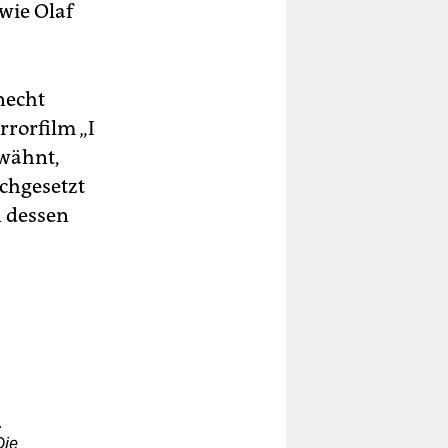
wie Olaf
necht
rorfilm „I
rwähnt,
chgesetzt
n dessen
.
Die