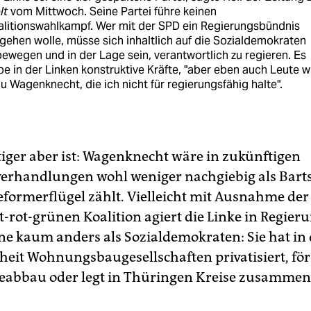
lt
vom Mittwoch. Seine Partei führe keinen
alitionswahlkampf. Wer mit der SPD ein Regierungsbündnis
gehen wolle, müsse sich inhaltlich auf die Sozialdemokraten
ewegen und in der Lage sein, verantwortlich zu regieren. Es
e in der Linken konstruktive Kräfte, "aber eben auch Leute w
u Wagenknecht, die ich nicht für regierungsfähig halte".
iger aber ist: Wagenknecht wäre in zukünftigen
verhandlungen wohl weniger nachgiebig als Barts
formerflügel zählt. Vielleicht mit Ausnahme der
t-rot-grünen Koalition agiert die Linke in Regier
e kaum anders als Sozialdemokraten: Sie hat in 
eit Wohnungsbaugesellschaften privatisiert, för
abbau oder legt in Thüringen Kreise zusammen