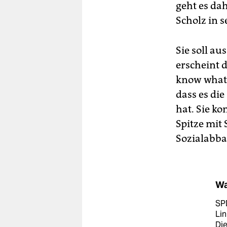
geht es da
Scholz in 
Sie soll a
erscheint 
know what 
dass es di
hat. Sie k
Spitze mit
Sozialabba
Wa
SPD
Lin
Die