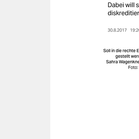
berlin
Dabei will 
diskreditie
nord
wahrheit
30.8.2017
19:2
verlag
Soll in die rechte 
verlag
gestellt wer
Sahra Wagenkn
veranstaltungen
Foto:
shop
fragen & hilfe
unterstützen
abo
genossenschaft