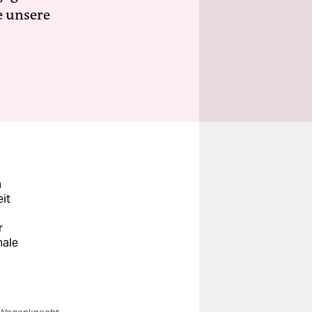
e unsere
m
eit
r
nale