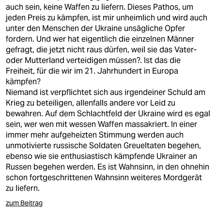
berlin
auch sein, keine Waffen zu liefern. Dieses Pathos, um
jeden Preis zu kämpfen, ist mir unheimlich und wird auch
nord
unter den Menschen der Ukraine unsägliche Opfer
fordern. Und wer hat eigentlich die einzelnen Männer
wahrheit
gefragt, die jetzt nicht raus dürfen, weil sie das Vater-
oder Mutterland verteidigen müssen?. Ist das die
verlag
Freiheit, für die wir im 21. Jahrhundert in Europa
kämpfen?
verlag
Niemand ist verpflichtet sich aus irgendeiner Schuld am
Krieg zu beteiligen, allenfalls andere vor Leid zu
veranstaltungen
bewahren. Auf dem Schlachtfeld der Ukraine wird es egal
shop
sein, wer wen mit wessen Waffen massakriert. In einer
immer mehr aufgeheizten Stimmung werden auch
fragen & hilfe
unmotivierte russische Soldaten Greueltaten begehen,
ebenso wie sie enthusiastisch kämpfende Ukrainer an
unterstützen
Russen begehen werden. Es ist Wahnsinn, in den ohnehin
schon fortgeschrittenen Wahnsinn weiteres Mordgerät
abo
zu liefern.
genossenschaft
zum Beitrag