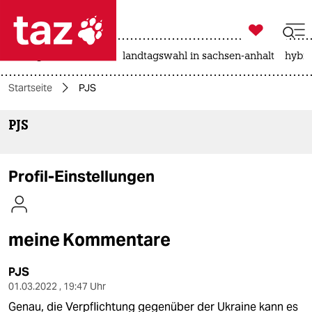

taz zahl ich
niedrigwasser
rente
landtagswahl in sachsen-anhalt
hybri

taz zahl ich
Startseite
PJS
taz zahl ich
PJS
themen
politik
Profil-Einstellungen
öko
gesellschaft
meine Kommentare
kultur
PJS
sport
01.03.2022 , 19:47 Uhr
Genau, die Verpflichtung gegenüber der Ukraine kann es