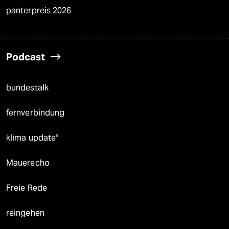
panterpreis 2026
Podcast
bundestalk
fernverbindung
klima update°
Mauerecho
Freie Rede
reingehen