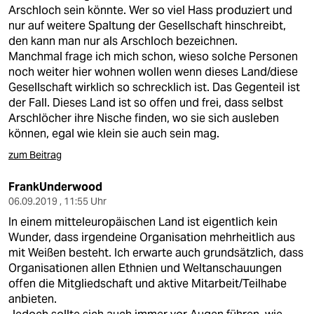
berlin
Arschloch sein könnte. Wer so viel Hass produziert und
nur auf weitere Spaltung der Gesellschaft hinschreibt,
nord
den kann man nur als Arschloch bezeichnen.
Manchmal frage ich mich schon, wieso solche Personen
wahrheit
noch weiter hier wohnen wollen wenn dieses Land/diese
Gesellschaft wirklich so schrecklich ist. Das Gegenteil ist
verlag
der Fall. Dieses Land ist so offen und frei, dass selbst
Arschlöcher ihre Nische finden, wo sie sich ausleben
verlag
können, egal wie klein sie auch sein mag.
veranstaltungen
zum Beitrag
shop
FrankUnderwood
06.09.2019 , 11:55 Uhr
fragen & hilfe
In einem mitteleuropäischen Land ist eigentlich kein
unterstützen
Wunder, dass irgendeine Organisation mehrheitlich aus
mit Weißen besteht. Ich erwarte auch grundsätzlich, dass
abo
Organisationen allen Ethnien und Weltanschauungen
offen die Mitgliedschaft und aktive Mitarbeit/Teilhabe
genossenschaft
anbieten.