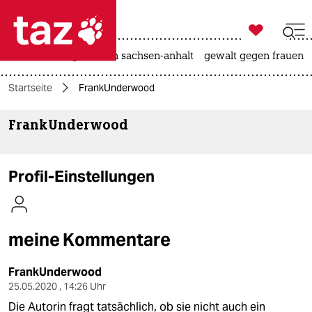

taz zahl ich
hitze
landtagswahl in sachsen-anhalt
gewalt gegen frauen

taz zahl ich
Startseite
FrankUnderwood
taz zahl ich
FrankUnderwood
themen
politik
Profil-Einstellungen
öko
gesellschaft
meine Kommentare
kultur
FrankUnderwood
sport
25.05.2020 , 14:26 Uhr
Die Autorin fragt tatsächlich, ob sie nicht auch ein