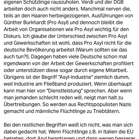
eigenen Schützlinge rauszuholen. Verdi und der DGB
arbeiten doch auch nicht anders. Manchmal nerven die,
teils an den Haaren herbeigezogenen, Ausführungen von
Günther Burkhardt (Pro Asyl) und dennoch bleibt die
Arbeit von Organisationen wie Pro Asyl wichtig für den
Diskurs. Ich glaube der Unterschied zwischen Pro Asyl
und Gewerkschaften ist wohl, dass Pro Asyl nicht für die
deutsche Bevölkerung arbeitet (Warum sollten sie das
auch tun?!). Dagegen haben viele Deutsche schon mal
irgendwann von der Arbeit der Gewerkschaften profitiert
oder unterstützen diese sogar durch eigene Mitarbeit.
Übrigens ist der Begriff "Asyl-Industrie" ziemlich dumm,
weil Industrie am Fließband produziert. Wenn überhaupt
kann man hier von "Dienstleistung" sprechen. Aber wenn
man jemanden schlecht reden will, neigt man halt zu
Übertreibungen. So werden aus Rechtspopulisten Nazis
gemacht und männliche Flüchtlinge zu Triebtätern.
Bei den restlichen Begriffen weiß ich nicht, was man sich
dabei gedacht hat. Wenn Flüchtlinge z.B. in Italien die EU
betreten, dort Asyl beantragen und dann wegen besserer