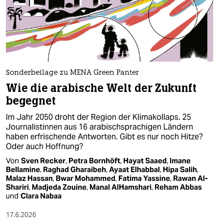
epaper login
Sonderbeilage zu MENA Green Panter
Wie die arabische Welt der Zukunft
begegnet
Im Jahr 2050 droht der Region der Klimakollaps. 25
Journalistinnen aus 16 arabischsprachigen Ländern
haben erfrischende Antworten. Gibt es nur noch Hitze?
Oder auch Hoffnung?
Von
Sven Recker
,
Petra Bornhöft
,
Hayat Saaed
,
Imane
Bellamine
,
Raghad Gharaibeh
,
Ayaat Elhabbal
,
Hipa Salih
,
Malaz Hassan
,
Bwar Mohammed
,
Fatima Yassine
,
Rawan Al-
Shariri
,
Madjeda Zouine
,
Manal AlHamshari
,
Reham Abbas
und
Clara Nabaa
17.6.2026