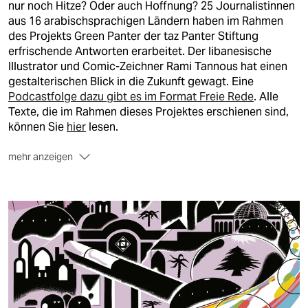
berlin
nur noch Hitze? Oder auch Hoffnung? 25 Journalistinnen
aus 16 arabischsprachigen Ländern haben im Rahmen
nord
des Projekts Green Panter der taz Panter Stiftung
erfrischende Antworten erarbeitet. Der libanesische
wahrheit
Illustrator und Comic-Zeichner Rami Tannous hat einen
gestalterischen Blick in die Zukunft gewagt. Eine
verlag
Podcastfolge dazu gibt es im Format Freie Rede
. Alle
Texte, die im Rahmen dieses Projektes erschienen sind,
verlag
können Sie
hier
lesen.
veranstaltungen
mehr anzeigen
shop
fragen & hilfe
unterstützen
abo
genossenschaft