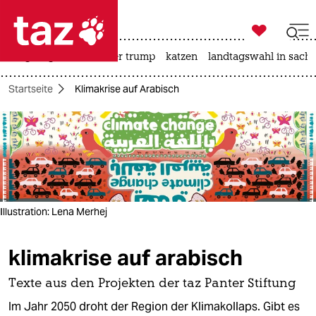

taz zahl ich
bergsteigen
usa unter trump
katzen
landtagswahl in sachs

taz zahl ich
Startseite
Klimakrise auf Arabisch
taz zahl ich
themen
politik
öko
Illustration: Lena Merhej
gesellschaft
klimakrise auf arabisch
kultur
sport
Texte aus den Projekten der taz Panter Stiftung
Im Jahr 2050 droht der Region der Klimakollaps. Gibt es