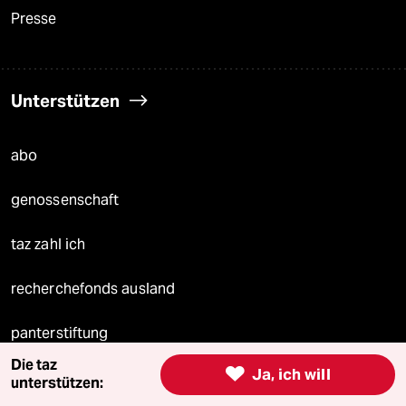
Presse
Unterstützen
abo
genossenschaft
taz zahl ich
recherchefonds ausland
panterstiftung
Die taz

Ja, ich will
panterpreis 2026
unterstützen: