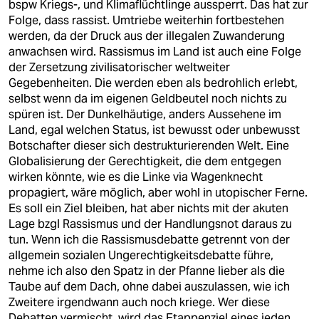
bspw Kriegs-, und Klimaflüchtlinge aussperrt. Das hat zur
Folge, dass rassist. Umtriebe weiterhin fortbestehen
werden, da der Druck aus der illegalen Zuwanderung
anwachsen wird. Rassismus im Land ist auch eine Folge
der Zersetzung zivilisatorischer weltweiter
Gegebenheiten. Die werden eben als bedrohlich erlebt,
selbst wenn da im eigenen Geldbeutel noch nichts zu
spüren ist. Der Dunkelhäutige, anders Aussehene im
Land, egal welchen Status, ist bewusst oder unbewusst
Botschafter dieser sich destrukturierenden Welt. Eine
Globalisierung der Gerechtigkeit, die dem entgegen
wirken könnte, wie es die Linke via Wagenknecht
propagiert, wäre möglich, aber wohl in utopischer Ferne.
Es soll ein Ziel bleiben, hat aber nichts mit der akuten
Lage bzgl Rassismus und der Handlungsnot daraus zu
tun. Wenn ich die Rassismusdebatte getrennt von der
allgemein sozialen Ungerechtigkeitsdebatte führe,
nehme ich also den Spatz in der Pfanne lieber als die
Taube auf dem Dach, ohne dabei auszulassen, wie ich
Zweitere irgendwann auch noch kriege. Wer diese
Debatten vermischt, wird das Etappenziel eines jeden