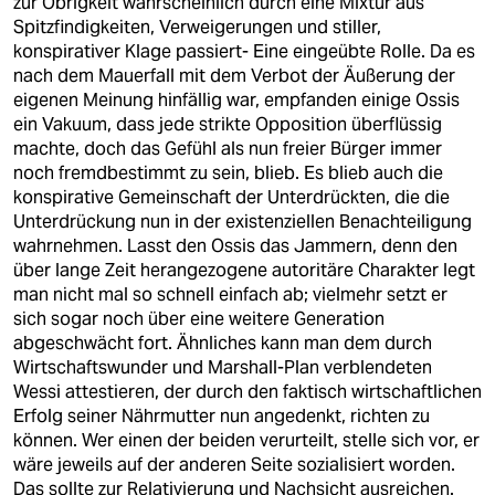
zur Obrigkeit wahrscheinlich durch eine Mixtur aus
Spitzfindigkeiten, Verweigerungen und stiller,
konspirativer Klage passiert- Eine eingeübte Rolle. Da es
nach dem Mauerfall mit dem Verbot der Äußerung der
eigenen Meinung hinfällig war, empfanden einige Ossis
ein Vakuum, dass jede strikte Opposition überflüssig
machte, doch das Gefühl als nun freier Bürger immer
noch fremdbestimmt zu sein, blieb. Es blieb auch die
konspirative Gemeinschaft der Unterdrückten, die die
Unterdrückung nun in der existenziellen Benachteiligung
wahrnehmen. Lasst den Ossis das Jammern, denn den
über lange Zeit herangezogene autoritäre Charakter legt
man nicht mal so schnell einfach ab; vielmehr setzt er
sich sogar noch über eine weitere Generation
abgeschwächt fort. Ähnliches kann man dem durch
Wirtschaftswunder und Marshall-Plan verblendeten
Wessi attestieren, der durch den faktisch wirtschaftlichen
Erfolg seiner Nährmutter nun angedenkt, richten zu
können. Wer einen der beiden verurteilt, stelle sich vor, er
wäre jeweils auf der anderen Seite sozialisiert worden.
Das sollte zur Relativierung und Nachsicht ausreichen.