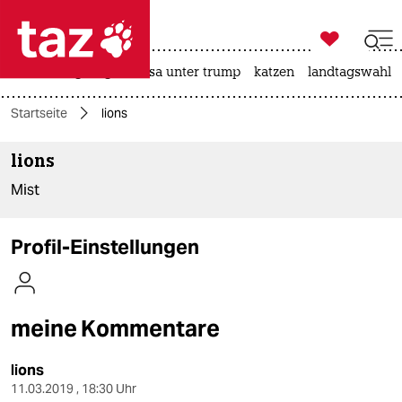

taz zahl ich
hitze
bergsteigen
usa unter trump
katzen
landtagswahl i

taz zahl ich
Startseite
lions
taz zahl ich
lions
themen
Mist
politik
öko
Profil-Einstellungen
gesellschaft
kultur
meine Kommentare
sport
lions
11.03.2019 , 18:30 Uhr