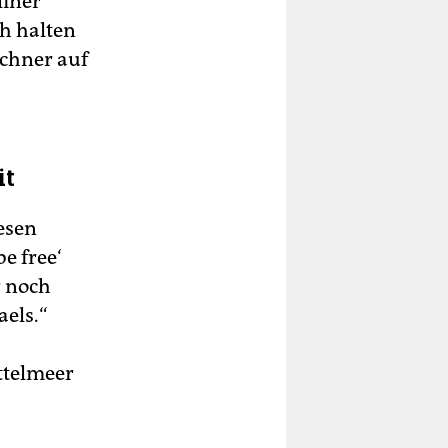
liner
ch halten
üchner auf
it
esen
be free‘
r noch
aels.“
ttelmeer