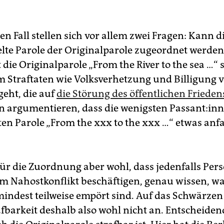
n Fall stellen sich vor allem zwei Fragen: Kann d
te Parole der Originalparole zugeordnet werde
t die Originalparole „From the River to the sea …“ 
 Straftaten wie Volksverhetzung und Billigung 
geht, die auf
die Störung des öffentlichen Frieden
 argumentieren, dass die wenigsten Pas­san­t:in­
en Parole „From the xxx to the xxx …“ etwas an
für die Zuordnung aber wohl, dass jedenfalls Pers
em Nahostkonflikt beschäftigen, genau wissen, w
mindest teilweise empört sind. Auf das Schwärze
afbarkeit deshalb also wohl nicht an. Entscheiden