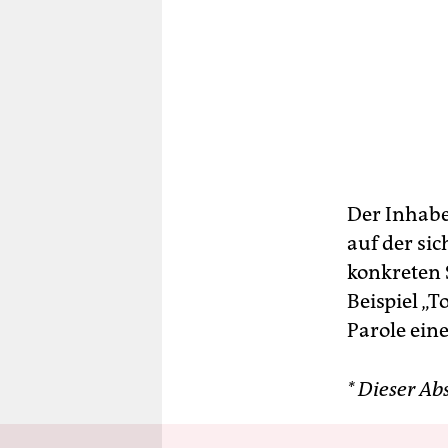
Der Inhabe
auf der si
konkreten 
Beispiel „T
Parole ein
* Dieser Ab