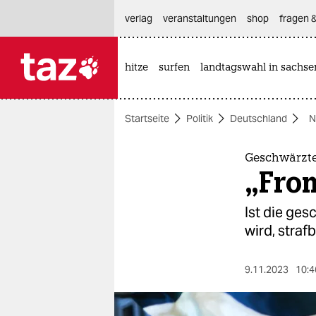
hautnavigation anspringen
hauptinhalt anspringen
footer anspringen
verlag
veranstaltungen
shop
fragen &
hitze
surfen
landtagswahl in sachse

taz zahl ich
taz zahl ich
Startseite
Politik
Deutschland
N
themen
politik
Geschwärzte
„From
öko
Ist die ges
gesellschaft
wird, straf
kultur
9.11.2023
10:4
sport