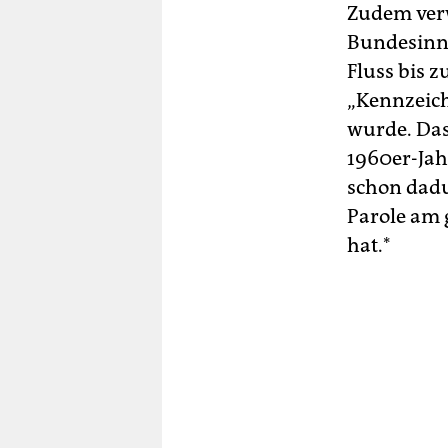
Zudem verw
Bundesinne
Fluss bis 
„Kennzeic
wurde. Das 
1960er-Jah
schon dadu
Parole am 
hat.*