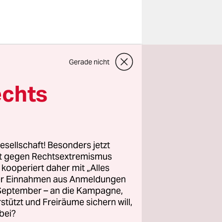
as eine
Gerade nicht
x, xxx will
tellung
echts
rgte der
 Empörung.
ie Losung:
esellschaft! Besonders jetzt
rt gegen Rechtsextremismus
, die
z kooperiert daher mit „Alles
zrecht des
ller Einnahmen aus Anmeldungen
n Vorfall.
. September – an die Kampagne,
rstützt und Freiräume sichern will,
bei?
on