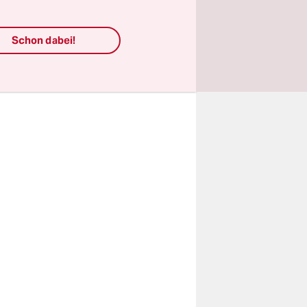
e
schaft
Schon dabei!
ht