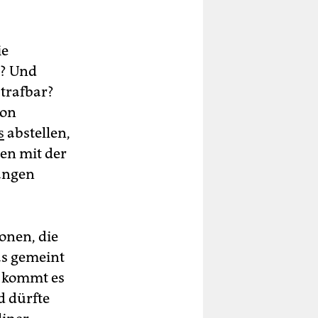
ie
n? Und
strafbar?
von
s
abstellen,
nen mit der
fangen
onen, die
as gemeint
n kommt es
d dürfte