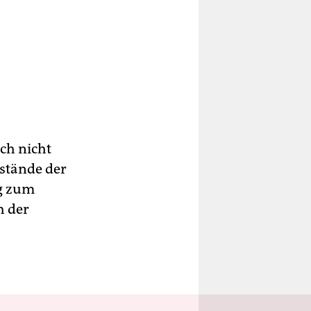
ch nicht
mstände der
ig zum
h der