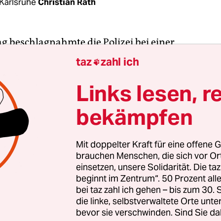
Karlsruhe
Christian Rath
 beschlagnahmte die Polizei bei einer
inensischen Demonstration
in Berlin ein Plakat, d
taz
zahl ich

eschwärzte Parole zeigte: „From the xxx to the xx
er Träger des Plakats musste zur Personalienfests
Links lesen, r
 konnte aber alsbald wieder gehen. Dennoch so
bekämpfen
 propalästinensischen Ak­ti­vis­t:in­nen für große
hend geschwärzte Plakat spielt natürlich an auf d
Mit doppelter Kraft für eine offene G
brauchen Menschen, die sich vor O
iver to the Sea, Palestine will be free“, eine Parole
einsetzen, unsere Solidarität. Die ta
eilweise so verstanden wird, dass sie das Existen
beginnt im Zentrum“. 50 Prozent a
el infrage stellt. Die Berliner Polizei bestätigte de
bei taz zahl ich gehen – bis zum 30
iliche Staatsschutz habe den Vorgang geprüft,
die linke, selbstverwaltete Orte unte
bevor sie verschwinden. Sind Sie da
eise liege eine Volksverhetzung, eine Billigung v