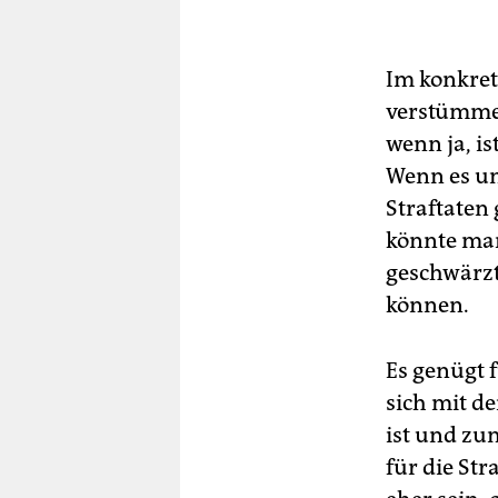
Im konkrete
verstümmel
wenn ja, is
Wenn es um
Straftaten 
könnte man
geschwärzt
können.
Es genügt 
sich mit d
ist und zu
für die Str