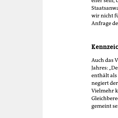
eher sein, 
Staatsanwal
wir nicht 
Anfrage de
Kennzeic
Auch das V
Jahres: „De
enthält al
negiert de
Vielmehr k
Gleichbere
gemeint se