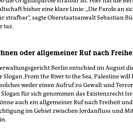
ob die Originalparole strafbar ist. Hier hat die Ber
tschaft bisher eine klare Linie: „Die Parole an si
für strafbar“, sagte Oberstaatsanwalt Sebastian B
r taz.
hnen oder allgemeiner Ruf nach Freihe
erwaltungsgericht Berlin entschied im August di
r Slogan ‚From the River to the Sea, Palestine will 
s solches weder einen Aufruf zu Gewalt und Terro
r Slogan für sich genommen das Existenzrecht Isr
önne auch ein allgemeiner Ruf nach Freiheit und
chtigung im Gebiet zwischen Jordanfluss und Mi
in.