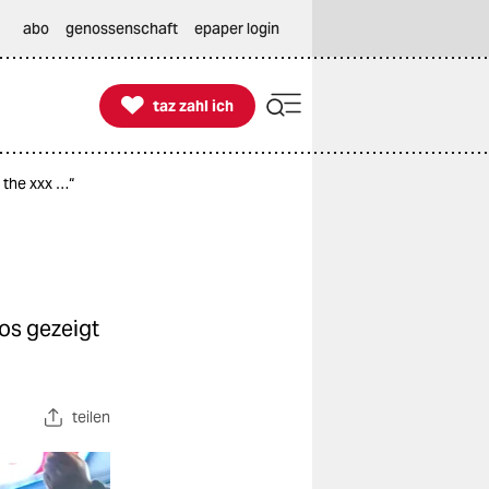
abo
genossenschaft
epaper login

taz zahl ich
taz zahl ich
 the xxx …“
os gezeigt
teilen