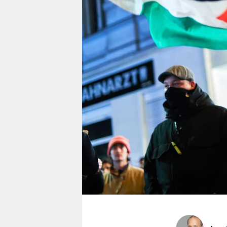
berlin
nord
wahrheit
verlag
verlag
veranstaltungen
shop
fragen & hilfe
unterstützen
abo
genossenschaft