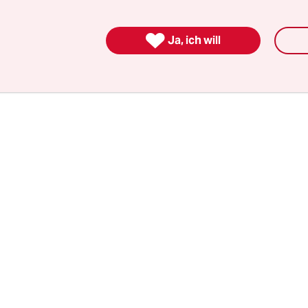
oder eine Straftat nach dem Vereinsgesetz vor. Di
 Entscheidung müsse allerdings die Staatsanwalt

Ja, ich will
i der die polizeiliche Strafanzeige jedoch noch nic
n ist.