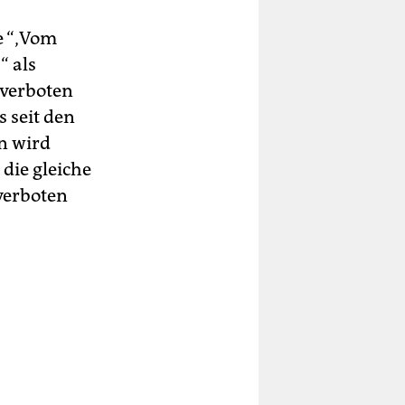
e “‚Vom
“ als
verboten
s seit den
n wird
die gleiche
verboten