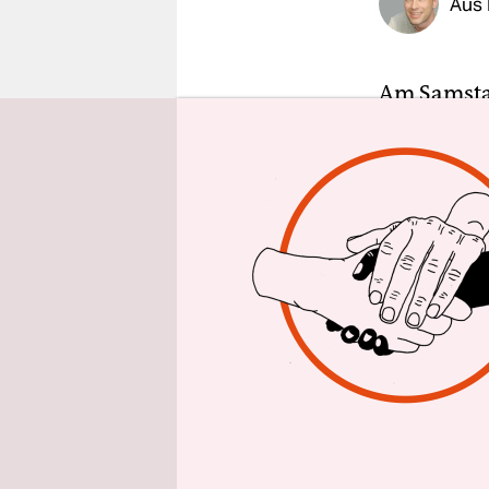
Aus 
epaper login
Am Samstag
propaläst
mehrfach g
be free“. D
mitkommen,
Vorfall bei
Das weitge
„From the R
zumindest t
Staates Isra
Der polize
möglicherw