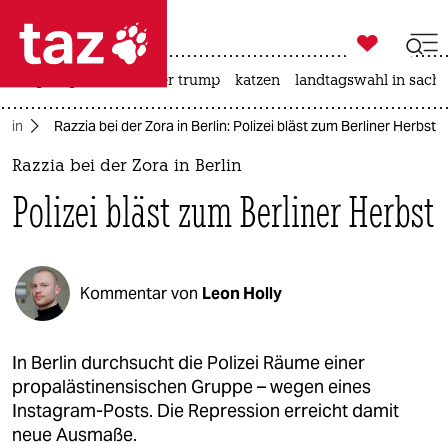

taz zahl ich
bergsteigen
usa unter trump
katzen
landtagswahl in sachs

taz zahl ich
rlin
Razzia bei der Zora in Berlin: Polizei bläst zum Berliner Herbst
taz zahl ich
Razzia bei der Zora in Berlin
themen
Polizei bläst zum Berliner Herbst
politik
öko
Kommentar von
Leon Holly
gesellschaft
kultur
In Berlin durchsucht die Polizei Räume einer
propalästinensischen Gruppe – wegen eines
sport
Instagram-Posts. Die Repression erreicht damit
neue Ausmaße.