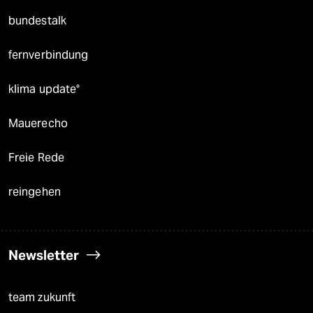
bundestalk
fernverbindung
klima update°
Mauerecho
Freie Rede
reingehen
Newsletter
team zukunft