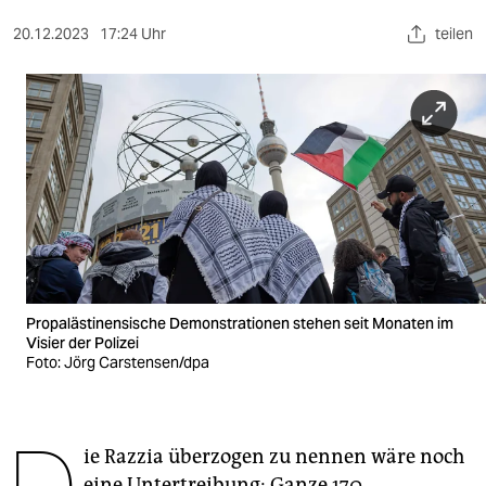
berlin
20.12.2023
17:24 Uhr
teilen
nord
wahrheit
verlag
verlag
veranstaltungen
shop
fragen & hilfe
Propalästinensische Demonstrationen stehen seit Monaten im
Visier der Polizei
unterstützen
Foto: Jörg Carstensen/dpa
abo
genossenschaft
ie Razzia überzogen zu nennen wäre noch
eine Untertreibung: Ganze 170