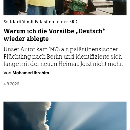
berlin
nord
Solidarität mit Palästina in der BRD
wahrheit
Warum ich die Vorsilbe „Deutsch“
wieder ablegte
verlag
Unser Autor kam 1973 als palästinensischer
verlag
Flüchtling nach Berlin und identifizierte sich
veranstaltungen
lange mit der neuen Heimat. Jetzt nicht mehr.
Von
Mohamed Ibrahim
shop
4.8.2026
fragen & hilfe
unterstützen
abo
genossenschaft