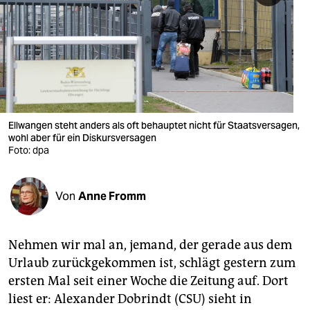
berlin
nord
wahrheit
verlag
verlag
Ellwangen steht anders als oft behauptet nicht für Staatsversagen,
wohl aber für ein Diskursversagen
veranstaltungen
Foto: dpa
shop
Von
Anne Fromm
fragen & hilfe
unterstützen
Nehmen wir mal an, jemand, der gerade aus dem
abo
Urlaub zurückgekommen ist, schlägt gestern zum
ersten Mal seit einer Woche die Zeitung auf. Dort
genossenschaft
liest er: Alexander Dobrindt (CSU) sieht in