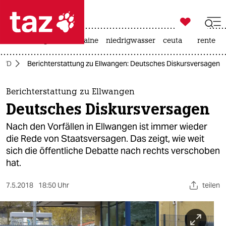

taz zahl ich
hitze
krieg in der ukraine
niedrigwasser
ceuta
rente

taz zahl ich
AfD
Berichterstattung zu Ellwangen: Deutsches Diskursversagen
taz zahl ich
themen
Berichterstattung zu Ellwangen
Deutsches Diskursversagen
politik
Nach den Vorfällen in Ellwangen ist immer wieder
öko
die Rede von Staatsversagen. Das zeigt, wie weit
sich die öffentliche Debatte nach rechts verschoben
gesellschaft
hat.
kultur
7.5.2018
18:50 Uhr
teilen
sport