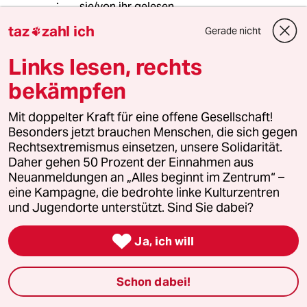
sie/von ihr gelesen.
taz
zahl ich
Gerade nicht

rero
R
Links lesen, rechts
10.05.2018
,
00:49 Uhr
bekämpfen
@FreieMenschen:
Sorry, meine Meinung über
Mit doppelter Kraft für eine offene Gesellschaft!
Kommentatoren bilde ich mir selbst.
Besonders jetzt brauchen Menschen, die sich gegen
Ich brauche definitiv nicht Sie, damit
Rechtsextremismus einsetzen, unsere Solidarität.
Sie mir vorkauen, was ich meinen soll.
Daher gehen 50 Prozent der Einnahmen aus
Neuanmeldungen an „Alles beginnt im Zentrum“ –
Und Möchtegern-Denunzianten
eine Kampagne, die bedrohte linke Kulturzentren
gewinnen bei mir nun gar keinen
und Jugendorte unterstützt. Sind Sie dabei?
Blumenstrauß.

Ja, ich will
Rudolf Fissner
Schon dabei!
09.05.2018
,
13:50 Uhr
@FreieMenschen: