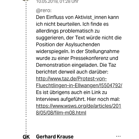
10.05.2018
,
01:28 Uhr
@rero:
Den Einfluss von Aktivist_innen kann
ich nicht beurteilen. Ich finde es
allerdings problematisch zu
suggerieren, der Text würde nicht die
Position der Asylsuchenden
widerspiegeln. In der Stellungnahme
wurde zu einer Pressekonferenz und
Demonstration eingeladen. Die Taz
berichtet derweil auch darüber:
http://www.taz.de/Protest-von-
Fluechtlingen-in-Ellwangen/!5504792/
Es ist übrigens auch ein Link zu
Interviews aufgeführt. Hier noch mal:
https://www.wsws.org/de/articles/201
8/05/08/film-m08.html
Gerhard Krause
GK