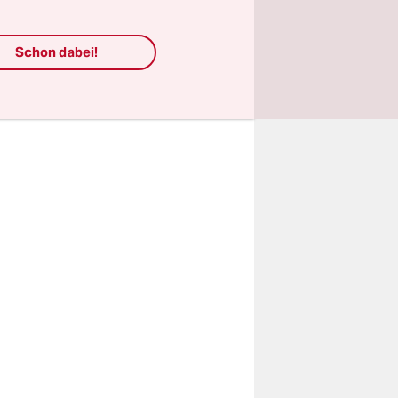
. Ein
, darf
Schon dabei!