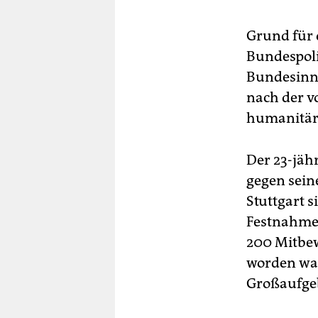
Grund für d
Bundespoli
Bundesinne
nach der v
humanitär
Der 23-jäh
gegen sein
Stuttgart s
Festnahme h
200 Mitbew
worden war
Großaufgeb