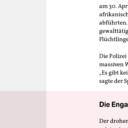
am 30. Apri
afrikanisc
abführten. 
gewalttätig
Flüchtling
Die Polizei
massiven W
„Es gibt k
sagte der 
Die Enga
Der drohe