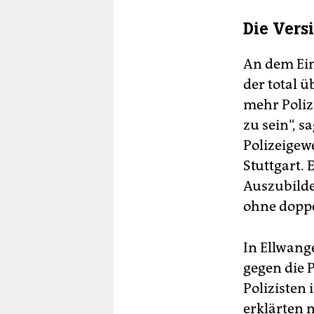
Die Vers
An dem Ein
der total 
mehr Poliz
zu sein“, 
Polizeigew
Stuttgart. 
Auszubilde
ohne doppel
In Ellwang
gegen die 
Polizisten 
erklärten 