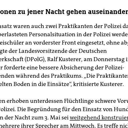
ionen zu jener Nacht gehen auseinande
satz waren auch zwei Praktikanten der Polizei da
überlasteten Personalsituation in der Polizei wer
eischüler an vorderster Front eingesetzt, ohne ab
sagte der Landesvorsitzende der Deutschen
erkschaft (DPolG), Ralf Kusterer, am Donnerstag 
Er forderte eine bessere Absicherung der Polizei-
nden während des Praktikums. „Die Praktikant
ten Boden in die Einsätze“, kritisierte Kusterer.
en erhoben unterdessen Flüchtlinge schwere Vor
Polizei. Die Begründung für den Einsatz von Hun
in der Nacht zum 3. Mai sei
weitgehend konstruie
mehrere ihrer Sprecher am Mittwoch. Es treffe nic