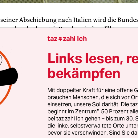
 seiner Abschiebung nach Italien wird die Bundes
r aus dem baden-württembergischen Ellwangen 
assen müssen – sofern er dies möchte. Sollte der 
taz
zahl ich

hörige nach einer gewissen Zeit ein Schutzersuc
Links lesen, r
der Bundespolizei zum Ausdruck bringen, so gilt
egelung: „Drittstaatsangehörigen ohne
bekämpfen
slegitimierende Dokumente und mit Vorbringen 
ns ist die Einreise zu gestatten“, sagte eine Spre
Mit doppelter Kraft für eine offene G
zei in Potsdam der
Deutschen Presse-Agentur
. Zu
brauchen Menschen, die sich vor O
che Post
darüber berichtet.
einsetzen, unsere Solidarität. Die ta
beginnt im Zentrum“. 50 Prozent a
ich erhält ein Drittstaatsangehöriger, der aus d
bei taz zahl ich gehen – bis zum 30
die linke, selbstverwaltete Orte unte
et abgeschoben wurde, ein zeitlich befristetes
bevor sie verschwinden. Sind Sie da
bot nach Deutschland. Geregelt sei dies im Paragr