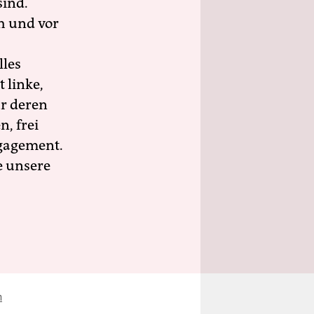
sind.
h und vor
lles
 linke,
ür deren
n, frei
ngagement.
e unsere
m