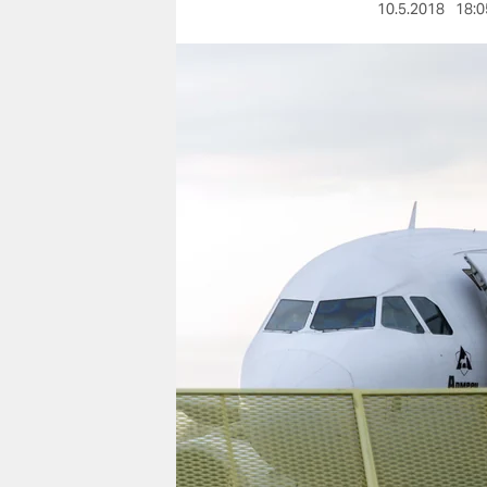
berlin
10.5.2018
18:0
nord
wahrheit
verlag
verlag
veranstaltungen
shop
fragen & hilfe
unterstützen
abo
genossenschaft