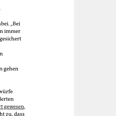
r
bei. „Bei
den immer
gesichert
in
en gehen
würfe
derten
rt gewesen
,
ht zu, dass