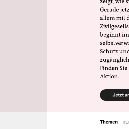
zeigt, wie
Gerade jet
allem mit d
Zivilgesell
beginnt im
selbstverw
Schutz und 
zugänglich
Finden Sie
Aktion.
Jetzt u
Themen
#E