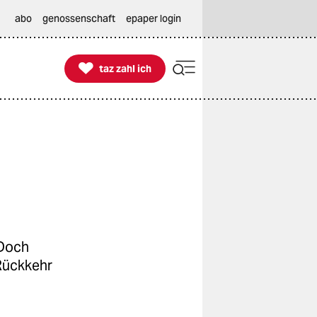
abo
genossenschaft
epaper login

taz zahl ich
taz zahl ich
 Doch
 Rückkehr