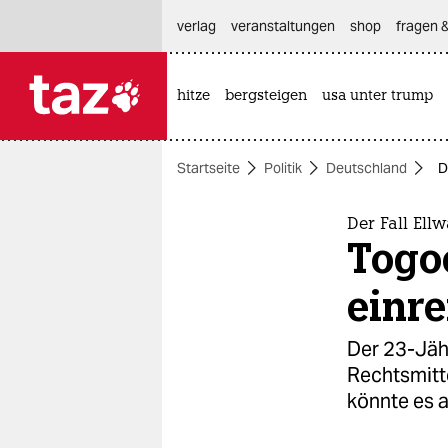
hautnavigation anspringen
hauptinhalt anspringen
footer anspringen
verlag
veranstaltungen
shop
fragen &
hitze
bergsteigen
usa unter trump

taz zahl ich
taz zahl ich
Startseite
Politik
Deutschland
D
themen
politik
Der Fall Ell
Togoe
öko
einre
gesellschaft
Der 23-Jähr
kultur
Rechtsmitte
könnte es 
sport