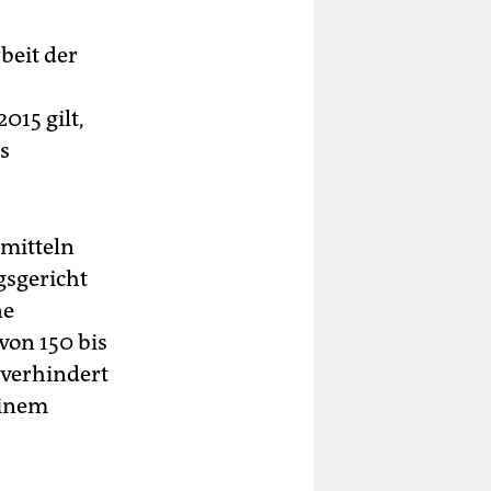
beit der
15 gilt,
s
smitteln
gsgericht
ne
von 150 bis
 verhindert
einem