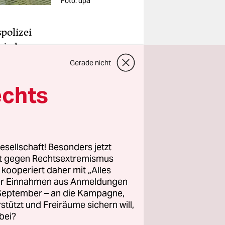
Foto: dpa
polizei
wieder
togoische
Gerade nicht
hen
echts
 derzeit
eines
cherin der
esellschaft! Besonders jetzt
erst hatte
rt gegen Rechtsextremismus
z kooperiert daher mit „Alles
ller Einnahmen aus Anmeldungen
em
. September – an die Kampagne,
rstützt und Freiräume sichern will,
bei?
af 11 des