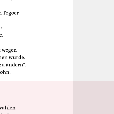
n Togoer
er
e.
tz wegen
hen wurde.
zu ändern“,
Kohn.
wahlen