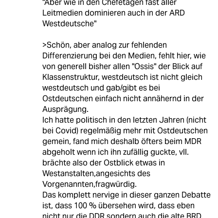
"Aber wie in den Chefetagen fast aller
Leitmedien dominieren auch in der ARD
Westdeutsche"
>Schön, aber analog zur fehlenden
Differenzierung bei den Medien, fehlt hier, wie
von generell bisher allen "Ossis" der Blick auf
Klassenstruktur, westdeutsch ist nicht gleich
westdeutsch und gab/gibt es bei
Ostdeutschen einfach nicht annähernd in der
Ausprägung.
Ich hatte politisch in den letzten Jahren (nicht
bei Covid) regelmäßig mehr mit Ostdeutschen
gemein, fand mich deshalb öfters beim MDR
abgeholt wenn ich ihn zufällig guckte, vll.
brächte also der Ostblick etwas in
Westanstalten,angesichts des
Vorgenannten,fragwürdig.
Das komplett nervige in dieser ganzen Debatte
ist, dass 100 % übersehen wird, dass eben
nicht nur die DDR sondern auch die alte BRD,