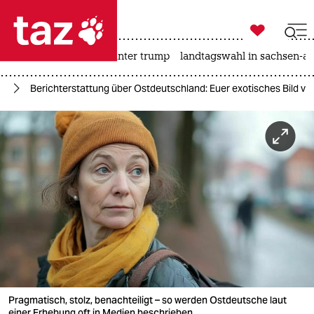

taz zahl ich
nahost-konflikt
usa unter trump
landtagswahl in sachsen-an

taz zahl ich
nd
Berichterstattung über Ostdeutschland: Euer exotisches Bild v
taz zahl ich
themen
politik
öko
gesellschaft
kultur
sport
Pragmatisch, stolz, benachteiligt – so werden Ostdeutsche laut
einer Erhebung oft in Medien beschrieben