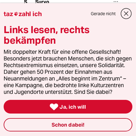
Suryo
S
21.10.2024
,
08:03 Uhr
taz
zahl ich
Gerade nicht

@Pleb:
Richtig. Das alte Westdeutschland
Links lesen, rechts
existiert auch nicht mehr. Das Land
bekämpfen
der 80er, in dem man mit Abitur einen
guten Job mehr oder weniger sicher
hatte, sich beim Studium problemlos
Mit doppelter Kraft für eine offene Gesellschaft!
ein paar Semester mehr gönnen
Besonders jetzt brauchen Menschen, die sich gegen
konnte, die Krankenkassen die Brille
Rechtsextremismus einsetzen, unsere Solidarität.
erstatteten, Fernsehserien aus
Daher gehen 50 Prozent der Einnahmen aus
München, Zeitschriften aus Hamburg
Neuanmeldungen an „Alles beginnt im Zentrum“ –
und Mode aus Düsseldorf kam und
eine Kampagne, die bedrohte linke Kulturzentren
die Politik im beschaulichen Bonn
und Jugendorte unterstützt. Sind Sie dabei?
gemacht wurde, ist nicht mehr.

Ja, ich will
rero
R
Schon dabei!
20.10.2024
,
22:51 Uhr