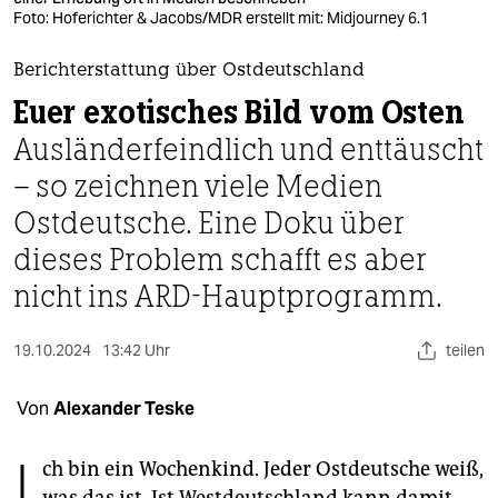
berlin
Foto: Hoferichter & Jacobs/MDR erstellt mit: Midjourney 6.1
nord
Berichterstattung über Ostdeutschland
wahrheit
Euer exotisches Bild vom Osten
Ausländerfeindlich und enttäuscht
verlag
– so zeichnen viele Medien
verlag
Ostdeutsche. Eine Doku über
veranstaltungen
dieses Problem schafft es aber
shop
nicht ins ARD-Hauptprogramm.
fragen & hilfe
19.10.2024
13:42 Uhr
teilen
unterstützen
Von
Alexander Teske
abo
genossenschaft
ch bin ein Wochenkind. Jeder Ostdeutsche weiß,
was das ist. Ist Westdeutschland kann damit