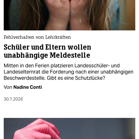
berlin
nord
wahrheit
Fehlverhalten von Lehrkräften
verlag
Schüler und Eltern wollen
unabhängige Meldestelle
verlag
Mitten in den Ferien platzieren Landesschüler- und
veranstaltungen
Landeselternrat die Forderung nach einer unabhängigen
Beschwerdestelle. Gibt es eine Schutzlücke?
shop
Von
Nadine Conti
fragen & hilfe
30.7.2026
unterstützen
abo
genossenschaft