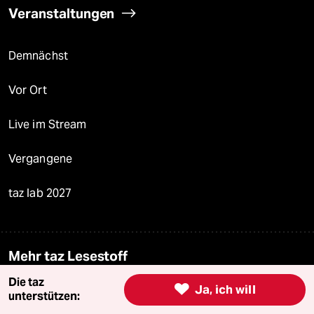
Veranstaltungen
Demnächst
Vor Ort
Live im Stream
Vergangene
taz lab 2027
Mehr taz Lesestoff
Die taz

Ja, ich will
unterstützen:
taz Blogs