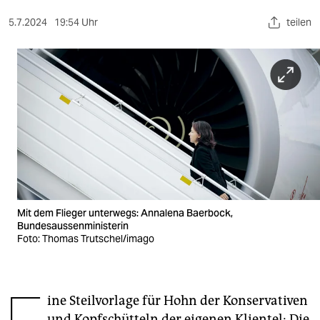
berlin
5.7.2024
19:54 Uhr
teilen
nord
wahrheit
verlag
verlag
veranstaltungen
shop
fragen & hilfe
Mit dem Flieger unterwegs: Annalena Baerbock,
Bundesaussenministerin
unterstützen
Foto: Thomas Trutschel/imago
abo
genossenschaft
ine Steilvorlage für Hohn der Konservativen
und Kopfschütteln der eigenen Klientel: Die