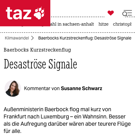

taz zahl ich
iran-krieg
landtagswahl in sachsen-anhalt
hitze
christophe

taz zahl ich
Klimawandel
Baerbocks Kurzstreckenflug: Desas­tröse Signale
taz zahl ich
Baerbocks Kurzstreckenflug
themen
Desas­tröse Signale
politik
öko
Kommentar von
Susanne Schwarz
gesellschaft
kultur
Außenministerin Baerbock flog mal kurz von
Frankfurt nach Luxemburg – ein Wahnsinn. Besser
sport
als die Aufregung darüber wären aber teurere Flüge
für alle.