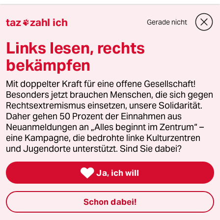
Nur sie ist wichtig.
taz
zahl ich
Gerade nicht

Ihre Kosten von 130tausend Euro, für ihre
Links lesen, rechts
Visagistin, rechtfertigt sie auch mit dem Satz;
bekämpfen
Sie möchte nicht wie ein Totengräber
aussehen.
Mit doppelter Kraft für eine offene Gesellschaft!
Noch Fragen warum die Grünen nicht mehr
Besonders jetzt brauchen Menschen, die sich gegen
grün wahrgenommen werden.
Rechtsextremismus einsetzen, unsere Solidarität.
Daher gehen 50 Prozent der Einnahmen aus
Neuanmeldungen an „Alles beginnt im Zentrum“ –
Yemaya
eine Kampagne, die bedrohte linke Kulturzentren
Y
und Jugendorte unterstützt. Sind Sie dabei?
05.07.2024
,
21:47 Uhr
Die Maschine war als Backup für den Kanzler in

Ja, ich will
Frankfurt.
Baerbock sollte am nächsten Tag nach dem
Schon dabei!
Termin in Luxemburg nach Israel. Ars diesem
Grund wäre die Maschine sowieso am