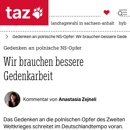

taz zahl ich
niedrigwasser
rente
landtagswahl in sachsen-anhalt
hybri

taz zahl ich
eg
Gedenken an polnische NS-Opfer: Wir brauchen bessere Gedenk
taz zahl ich
Gedenken an polnische NS-Opfer
themen
Wir brauchen bessere
politik
Gedenkarbeit
öko
gesellschaft
Kommentar von
Anastasia Zejneli
kultur
sport
Das Gedenken an die polnischen Opfer des Zweiten
Weltkrieges schreitet im Deutschlandtempo voran.