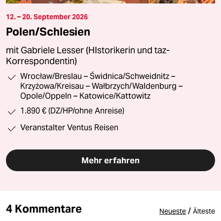
12. – 20. September 2026
Polen/Schlesien
mit Gabriele Lesser (HIstorikerin und taz-
Korrespondentin)
Wrocław/Breslau – Świdnica/Schweidnitz –
Krzyżowa/Kreisau – Wałbrzych/Waldenburg –
Opole/Oppeln – Katowice/Kattowitz
1.890 € (DZ/HP/ohne Anreise)
Veranstalter Ventus Reisen
Mehr erfahren
4 Kommentare
/
Neueste
Älteste