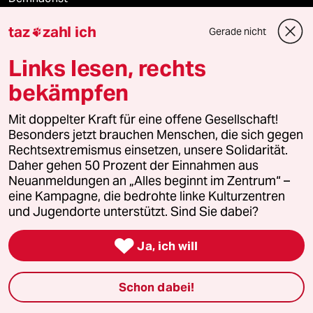
taz
zahl ich
Gerade nicht
Vor Ort

Links lesen, rechts
Live im Stream
bekämpfen
Vergangene
Mit doppelter Kraft für eine offene Gesellschaft!
Besonders jetzt brauchen Menschen, die sich gegen
taz lab 2027
Rechtsextremismus einsetzen, unsere Solidarität.
Daher gehen 50 Prozent der Einnahmen aus
Neuanmeldungen an „Alles beginnt im Zentrum“ –
eine Kampagne, die bedrohte linke Kulturzentren
Mehr taz Lesestoff
und Jugendorte unterstützt. Sind Sie dabei?

taz Blogs
Ja, ich will
taz FUTURZWEI
Schon dabei!
Le Monde diplomatique