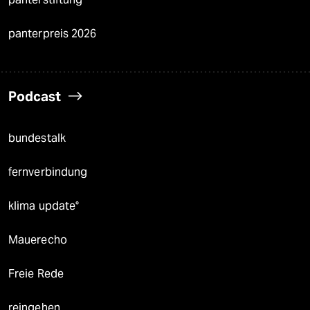
panterpreis 2026
Podcast
bundestalk
fernverbindung
klima update°
Mauerecho
Freie Rede
reingehen