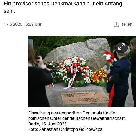
berlin
Ein provisorisches Denkmal kann nur ein Anfang
sein.
nord
17.6.2025
6:59 Uhr
teilen
wahrheit
verlag
verlag
veranstaltungen
shop
fragen & hilfe
unterstützen
Einweihung des temporären Denkmals für die
abo
polnischen Opfer der deutschen Gewaltherrschaft,
Berlin, 16. Juni 2025
genossenschaft
Foto: Sebastian Christoph Gollnow/dpa