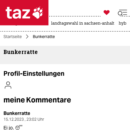

taz zahl ich
niedrigwasser
rente
landtagswahl in sachsen-anhalt
hybri

taz zahl ich
Startseite
Bunkerratte
taz zahl ich
Bunkerratte
themen
politik
Profil-Einstellungen
öko
gesellschaft
meine Kommentare
kultur
Bunkerratte
sport
15.12.2023 , 23:02 Uhr
Ei jo. 😴