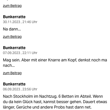
berlin
zum Beitrag
nord
Bunkerratte
wahrheit
30.11.2023 , 21:46 Uhr
Na dann...
verlag
zum Beitrag
verlag
Bunkerratte
veranstaltungen
07.09.2023 , 22:11 Uhr
Mag sein. Aber mit einer Knarre am Kopf, denkst noch ma
shop
nach...
fragen & hilfe
zum Beitrag
unterstützen
Bunkerratte
06.09.2023 , 23:56 Uhr
abo
Nach Stockholm im Nachtzug. 6 Betten im Abteil. Wenn
genossenschaft
du da kein Glück hast, kannst besser gehen. Dauert etwas
länger, Gerüche und andere Probs hast dann net.