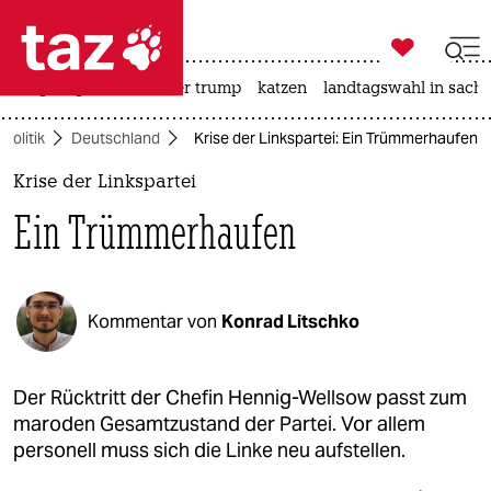

taz zahl ich
bergsteigen
usa unter trump
katzen
landtagswahl in sachs

taz zahl ich
Politik
Deutschland
Krise der Linkspartei: Ein Trümmerhaufen
taz zahl ich
Krise der Linkspartei
themen
Ein Trümmerhaufen
politik
öko
Kommentar von
Konrad Litschko
gesellschaft
kultur
Der Rücktritt der Chefin Hennig-Wellsow passt zum
maroden Gesamtzustand der Partei. Vor allem
sport
personell muss sich die Linke neu aufstellen.