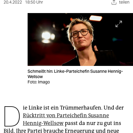
berlin
20.4.2022
18:50 Uhr
teilen
nord
wahrheit
verlag
verlag
veranstaltungen
Schmeißt hin: Linke-Parteichefin Susanne Hennig-
shop
Wellsow
Foto: Imago
fragen & hilfe
unterstützen
D
ie Linke ist ein Trümmerhaufen. Und der
abo
Rücktritt von Parteichefin Susanne
genossenschaft
Hennig-Wellsow
passt da nur zu gut ins
Bild. Ihre Partei brauche Erneuerung und neue