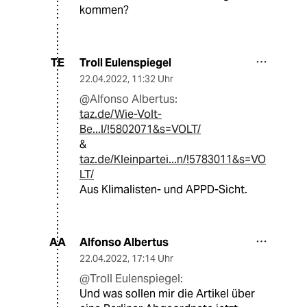
kommen?
Troll Eulenspiegel
TE
22.04.2022
,
11:32 Uhr
@Alfonso Albertus:
taz.de/Wie-Volt-
Be...l/!5802071&s=VOLT/
&
taz.de/Kleinpartei...n/!5783011&s=VO
LT/
Aus Klimalisten- und APPD-Sicht.
Alfonso Albertus
AA
22.04.2022
,
17:14 Uhr
@Troll Eulenspiegel:
Und was sollen mir die Artikel über