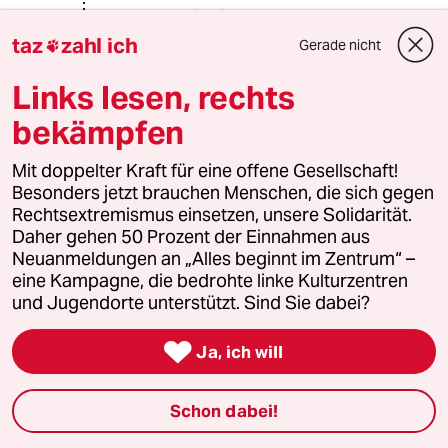
Abdurchdiemitte
A
22.04.2022
,
20:49 Uhr
taz
zahl ich
Gerade nicht

@Alfonso Albertus:
Links lesen, rechts
Wenn ich mir die SPD der 70er Jahre
anschaue, da war programmatisch
bekämpfen
noch richtig was los, da wurde um
Standpunkte und Konzepte gerungen
Mit doppelter Kraft für eine offene Gesellschaft!
… aber auch CDU/CSU haben als
Besonders jetzt brauchen Menschen, die sich gegen
ultrakonservative, stramm anti-
Rechtsextremismus einsetzen, unsere Solidarität.
sozialistische Wadenbeißerparteien
Daher gehen 50 Prozent der Einnahmen aus
noch das gehalten, was sie
Neuanmeldungen an „Alles beginnt im Zentrum“ –
versprochen haben. Diffamierung
eine Kampagne, die bedrohte linke Kulturzentren
und Denunziation des politischen
und Jugendorte unterstützt. Sind Sie dabei?
Gegners ohne Ende. Oder
Norwegerpullover tragende bärtige

Ja, ich will
grüne Fundis, die noch eigenhändig
Schweineblut über die Uniform eines
NATO-Generals gespritzt haben. Das
Schon dabei!
waren noch Zeiten, die jüngeren
unter uns kennen das schon gar nicht