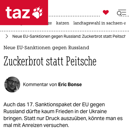

taz zahl ich
iran-krieg
ceuta
hitze
katzen
landtagswahl in sachsen-an

taz zahl ich
ne
Neue EU-Sanktionen gegen Russland: Zuckerbrot statt Peitsche
taz zahl ich
Neue EU-Sanktionen gegen Russland
themen
Zuckerbrot statt Peitsche
politik
öko
Kommentar von
Eric Bonse
gesellschaft
kultur
Auch das 17. Sanktionspaket der EU gegen
Russland dürfte kaum Frieden in der Ukraine
sport
bringen. Statt nur Druck auszuüben, könnte man es
mal mit Anreizen versuchen.