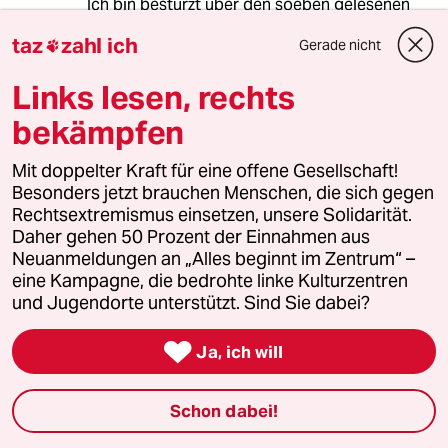
Ich bin bestürzt über den soeben gelesenen
Artikel und dankbar für die kritischen
taz
zahl ich
Gerade nicht

Kommentare.
Der Artikel vermittelt eine gefährlich
Links lesen, rechts
verharmlosende Perspektive zum Umgang mit
Russland. Besonders problematisch ist die
bekämpfen
Schlussfolgerung, nach etlichen
Sanktionspaketen nun Anreize statt Druck zu
Mit doppelter Kraft für eine offene Gesellschaft!
erwägen. Diese Argumentation ignoriert, dass
Besonders jetzt brauchen Menschen, die sich gegen
Russland seine Aggression trotz
Rechtsextremismus einsetzen, unsere Solidarität.
diplomatischer Bemühungen kontinuierlich
Daher gehen 50 Prozent der Einnahmen aus
verschärft hat. Der Artikel lässt eine kritische
Neuanmeldungen an „Alles beginnt im Zentrum“ –
Auseinandersetzung mit Trumps
eine Kampagne, die bedrohte linke Kulturzentren
offensichtlicher Interessenpolitik vermissen.
und Jugendorte unterstützt. Sind Sie dabei?
Jegliche Nachsichtigkeit gegenüber Russland
ist brandgefährlich. Sanktionen wirken nur,

Ja, ich will
wenn sie konsequent umgesetzt werden -ein
Aspekt, der komplett fehlt. Die eigentliche
Frage ist nicht, ob wir zu "Anreizen" übergehen
Schon dabei!
sollten, sondern wie wir Sanktionen wirksamer
gestalten können. Herr Bonse hätte seine