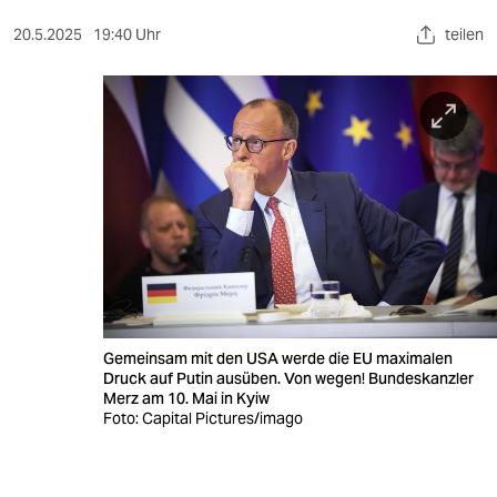
berlin
20.5.2025
19:40 Uhr
teilen
nord
wahrheit
verlag
verlag
veranstaltungen
shop
fragen & hilfe
Gemeinsam mit den USA werde die EU maximalen
unterstützen
Druck auf Putin ausüben. Von wegen! Bundeskanzler
Merz am 10. Mai in Kyiw
abo
Foto: Capital Pictures/imago
genossenschaft