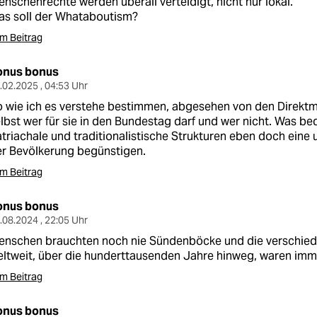
nschenrechte werden überall verteidigt, nicht nur lokal.
as soll der Whataboutism?
m Beitrag
onus bonus
.02.2025 , 04:53 Uhr
 wie ich es verstehe bestimmen, abgesehen von den Direktm
lbst wer für sie in den Bundestag darf und wer nicht. Was b
triachale und traditionalistische Strukturen eben doch eine 
r Bevölkerung begünstigen.
m Beitrag
onus bonus
.08.2024 , 22:05 Uhr
enschen brauchten noch nie Sündenböcke und die verschied
ltweit, über die hunderttausenden Jahre hinweg, waren imm
m Beitrag
onus bonus