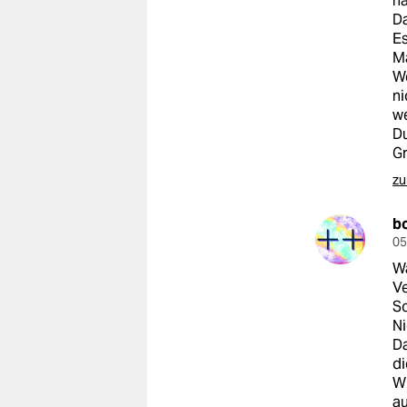
ha
epaper login
Da
Es
M
We
ni
we
Du
G
zu
b
05
Wa
Ve
Sc
Ni
Da
di
Wi
au