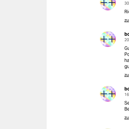
30
Ri
zu
b
20
Gu
Po
ha
gu
zu
b
16
Se
Be
zu