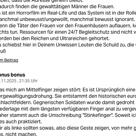
ben, dass die Adresse geheim bleibt.
durch finden die gewalttätigen Männer die Frauen.
 ist ein Horrorfilm im Real-Life und das System ist in der Roll
anchmal unbewusst/ungewollt, manchmal bewusst ignorant.
nn die Täter den Frauen vor den Frauenhäusern auflauern, 
chts tun. Ressourcen für einen 24/7 Begleitschutz sind nicht 
rden bei den Reichen und Ultrareichen gehortet.
 schiebst hier in Deinem Unwissen Leuten die Schuld zu, die 
ruß
m Beitrag
onus bonus
.11.2025 , 21:35 Uhr
s mich am Mittelfinger zeigen stört: Es ist Ursprünglich eine
rgewaltigungsdrohung. Sie entstammt den historischen eu
hlachtfeldern. Gegnerischen Soldaten wurde damit gedroht 
ederlage mit dem längsten verfügbaren Finger anal zu verge
her stammt auch die Umschreibung "Stinkefinger". Soweit ic
es auch praktiziert.
r als linke sollten sowas, also diese Geste zeigen, von mehr g
s, nicht machen.