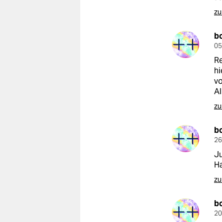
zu
b
05
Re
hi
vo
Al
zu
b
26
Ju
Ha
zu
b
20