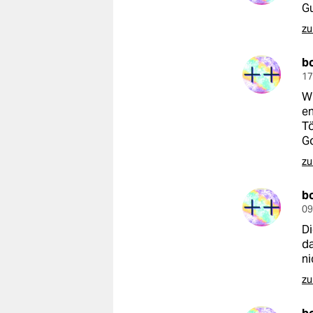
Gu
zu
b
17
Wi
en
T
Go
zu
b
09
Di
da
ni
zu