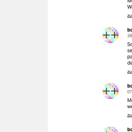
Me
W
zu
b
28
So
se
pa
de
zu
b
07
M
we
zu
b