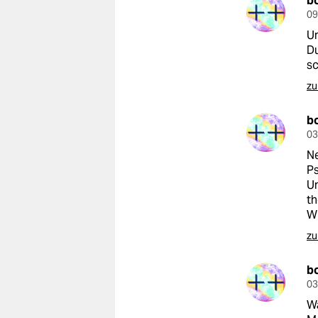
b
09
Un
Du
sc
zu
b
03
Ne
Ps
Un
t
Wi
zu
b
03
W