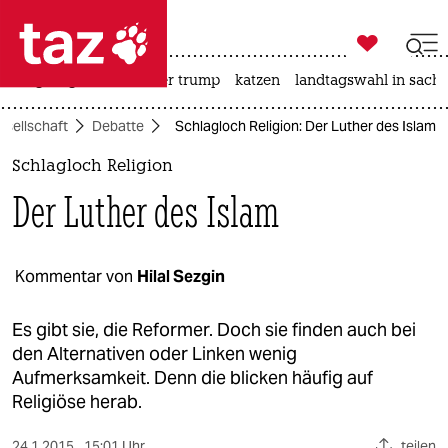

taz zahl ich
bergsteigen
usa unter trump
katzen
landtagswahl in sachs

taz zahl ich
esellschaft
Debatte
Schlagloch Religion: Der Luther des Islam
taz zahl ich
Schlagloch Religion
themen
Der Luther des Islam
politik
öko
Kommentar von
Hilal Sezgin
gesellschaft
Es gibt sie, die Reformer. Doch sie finden auch bei
den Alternativen oder Linken wenig
kultur
Aufmerksamkeit. Denn die blicken häufig auf
Religiöse herab.
sport
24.1.2015
15:01 Uhr
teilen