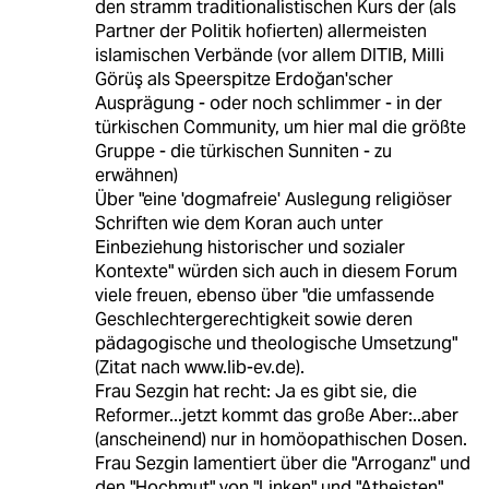
den stramm traditionalistischen Kurs der (als
Partner der Politik hofierten) allermeisten
islamischen Verbände (vor allem DITIB, Milli
Görüş als Speerspitze Erdoğan'scher
Ausprägung - oder noch schlimmer - in der
türkischen Community, um hier mal die größte
Gruppe - die türkischen Sunniten - zu
erwähnen)
Über "eine 'dogmafreie' Auslegung religiöser
Schriften wie dem Koran auch unter
Einbeziehung historischer und sozialer
Kontexte" würden sich auch in diesem Forum
viele freuen, ebenso über "die umfassende
Geschlechtergerechtigkeit sowie deren
pädagogische und theologische Umsetzung"
(Zitat nach www.lib-ev.de).
Frau Sezgin hat recht: Ja es gibt sie, die
Reformer...jetzt kommt das große Aber:..aber
(anscheinend) nur in homöopathischen Dosen.
Frau Sezgin lamentiert über die "Arroganz" und
den "Hochmut" von "Linken" und "Atheisten"