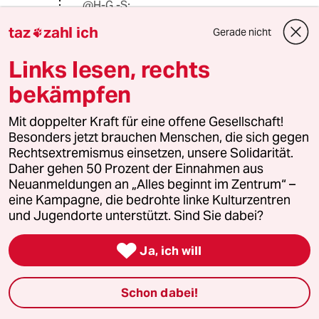
@H-G.-S:
Vor allem auch frech gegen
taz
zahl ich
Gerade nicht

Dumschwätzereien, in denen
zwanghaft mit Atheismus in
Links lesen, rechts
Verbindung gebracht wird. P.S. Was
soll man nur davon halten, dass ein
bekämpfen
bekennender Christ und ehemaliger
„Religionsbeauftragter“ der
Mit doppelter Kraft für eine offene Gesellschaft!
Linksfraktion Ministerpräsiden in
Besonders jetzt brauchen Menschen, die sich gegen
Thüringen geworden ist? Ein Veräter?
Rechtsextremismus einsetzen, unsere Solidarität.
Ein Schauspieler? Ein Lügner?
Daher gehen 50 Prozent der Einnahmen aus
Neuanmeldungen an „Alles beginnt im Zentrum“ –
eine Kampagne, die bedrohte linke Kulturzentren
und Jugendorte unterstützt. Sind Sie dabei?
H-G.-S
H
25.01.2015
,
21:20 Uhr

Ja, ich will
@Arcy Shtoink:
Sag ich doch: Solche Linke sind mir
nicht geheuer.
Schon dabei!
-----
Atheismus?? - Ist ja schon wieder