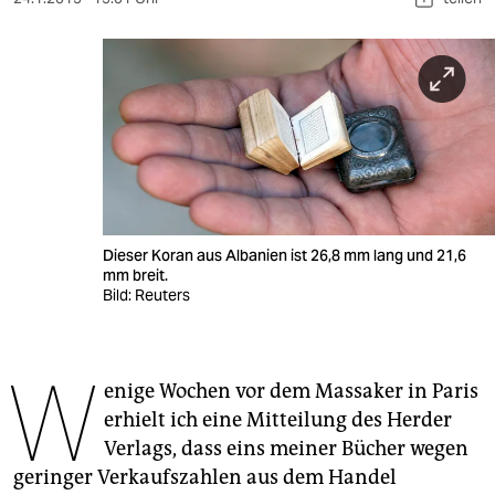
berlin
nord
wahrheit
verlag
verlag
veranstaltungen
Dieser Koran aus Albanien ist 26,8 mm lang und 21,6
mm breit.
shop
Bild: Reuters
fragen & hilfe
unterstützen
W
enige Wochen vor dem Massaker in Paris
abo
erhielt ich eine Mitteilung des Herder
Verlags, dass eins meiner Bücher wegen
genossenschaft
geringer Verkaufszahlen aus dem Handel