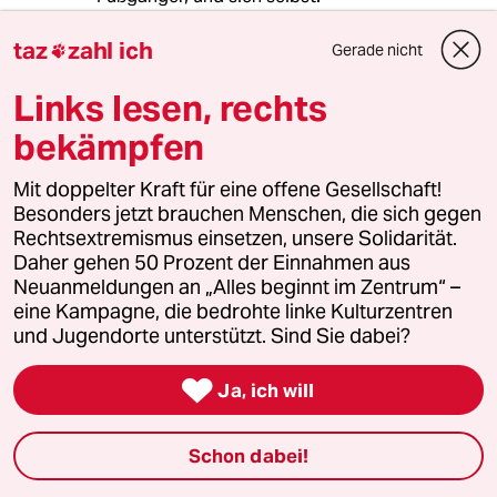
Unverantwortliches und rücksichtsloses
Verhalten auch noch zu belohnen macht wenig
taz
zahl ich
Gerade nicht

Sinn.
Links lesen, rechts
Radfahrer brauchen mehr Platz im
bekämpfen
Straßenverkehr als ihnen im Moment
zugestanden wird. Radwege sind, wenn
Mit doppelter Kraft für eine offene Gesellschaft!
vorhanden oft in schlechtem Zustand, zu
Besonders jetzt brauchen Menschen, die sich gegen
schmal, zu nah an sich öffnenden Autotüren.
Rechtsextremismus einsetzen, unsere Solidarität.
Daher gehen 50 Prozent der Einnahmen aus
Autofahrer sind auch rücksichtslos und
Neuanmeldungen an „Alles beginnt im Zentrum“ –
furchtbar gefährlich.
eine Kampagne, die bedrohte linke Kulturzentren
Mehr Rücksicht von allen Seiten ist notwendig.
und Jugendorte unterstützt. Sind Sie dabei?

Ja, ich will
Velofisch
V
22.07.2016
,
09:37 Uhr
Schon dabei!
In Frankreich gibt es den "grünen Pfeil" für
Radfahrer_innen. Dieser ist dort gelb und mit