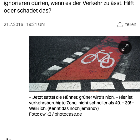
berlin
ignorieren dürfen, wenn es der Verkehr zulässt. Hilft
oder schadet das?
nord
21.7.2016
19:21 Uhr
teilen
wahrheit
verlag
verlag
veranstaltungen
shop
fragen & hilfe
– Jetzt sattel die Hühner, grüner wird's nich. – Hier ist
verkehrsberuhigte Zone, nicht schneller als 40. – 30! –
unterstützen
Weiß ich. (Kennt das noch jemand?)
Foto: owik2 / photocase.de
abo
genossenschaft