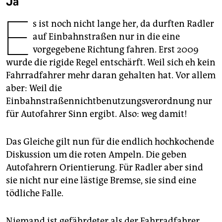
Ja
epaper login
E
s ist noch nicht lange her, da durften Radler
auf Einbahnstraßen nur in die eine
vorgegebene Richtung fahren. Erst 2009
wurde die rigide Regel entschärft. Weil sich eh kein
Fahrradfahrer mehr daran gehalten hat. Vor allem
aber: Weil die
Einbahnstraßennichtbenutzungsverordnung nur
für Autofahrer Sinn ergibt. Also: weg damit!
Das Gleiche gilt nun für die endlich hochkochende
Diskussion um die roten Ampeln. Die geben
Autofahrern Orientierung. Für Radler aber sind
sie nicht nur eine lästige Bremse, sie sind eine
tödliche Falle.
Niemand ist gefährdeter als der Fahrradfahrer,