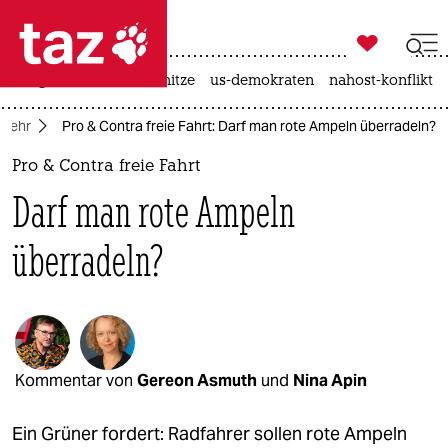

taz zahl ich
krieg in der ukraine
hitze
us-demokraten
nahost-konflikt

taz zahl ich
rkehr
Pro & Contra freie Fahrt: Darf man rote Ampeln überradeln?
taz zahl ich
Pro & Contra freie Fahrt
themen
Darf man rote Ampeln
politik
überradeln?
öko
gesellschaft
kultur
Kommentar von
Gereon Asmuth
und
Nina Apin
sport
Ein Grüner fordert: Radfahrer sollen rote Ampeln