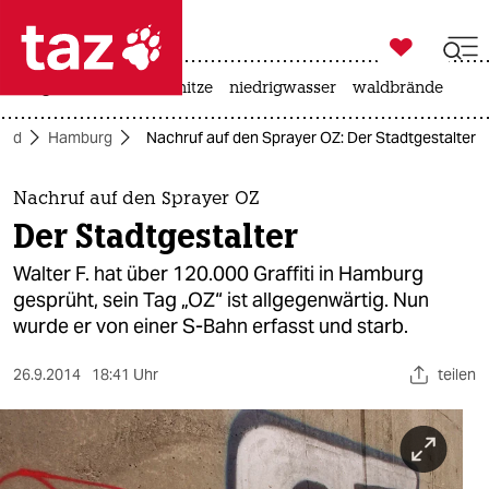

taz zahl ich
krieg in der ukraine
hitze
niedrigwasser
waldbrände

taz zahl ich
ord
Hamburg
Nachruf auf den Sprayer OZ: Der Stadtgestalter
taz zahl ich
themen
Nachruf auf den Sprayer OZ
Der Stadtgestalter
politik
Walter F. hat über 120.000 Graffiti in Hamburg
öko
gesprüht, sein Tag „OZ“ ist allgegenwärtig. Nun
wurde er von einer S-Bahn erfasst und starb.
gesellschaft
26.9.2014
18:41 Uhr
teilen
kultur
sport