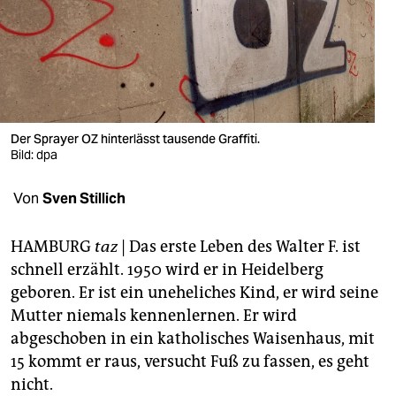
berlin
nord
wahrheit
verlag
Der Sprayer OZ hinterlässt tausende Graffiti.
verlag
Bild: dpa
veranstaltungen
Von
Sven Stillich
shop
HAMBURG
taz
| Das erste Leben des Walter F. ist
fragen & hilfe
schnell erzählt. 1950 wird er in Heidelberg
geboren. Er ist ein uneheliches Kind, er wird seine
unterstützen
Mutter niemals kennenlernen. Er wird
abo
abgeschoben in ein katholisches Waisenhaus, mit
15 kommt er raus, versucht Fuß zu fassen, es geht
genossenschaft
nicht.