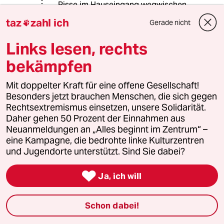
Pisse im Hauseingang wegwischen
und die Dönerreste und Bierflaschen
taz
zahl ich
Gerade nicht

beseitigen.
Links lesen, rechts
Es ist nicht politisch, wenn jemand
Hauswände vollkritzelt, für deren
bekämpfen
Erhaltung die Eigentümer eine
Menge sauer verdiente Knete
Mit doppelter Kraft für eine offene Gesellschaft!
ausgeben.
Besonders jetzt brauchen Menschen, die sich gegen
Rechtsextremismus einsetzen, unsere Solidarität.
Im öffentlichen Raum verhält es sich
Daher gehen 50 Prozent der Einnahmen aus
ein wenig anders.
Neuanmeldungen an „Alles beginnt im Zentrum“ –
Hier befinde ich mich durchaus im
eine Kampagne, die bedrohte linke Kulturzentren
Zwiespalt, denn auch durch
und Jugendorte unterstützt. Sind Sie dabei?
„ordentliche Werbung“ fühlen sich
mein Auge und Geist belästigt, auch

Ja, ich will
wenn die Pächter der Flächen einiges
an Knete an die Stadt abdrücken, um
diesen Raum zu verunstalten. Wenn
Schon dabei!
hier Flächen “künstlerisch gestaltet“