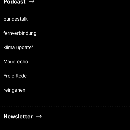
Podcast
bundestalk
fernverbindung
klima update°
Mauerecho
Freie Rede
reingehen
Newsletter