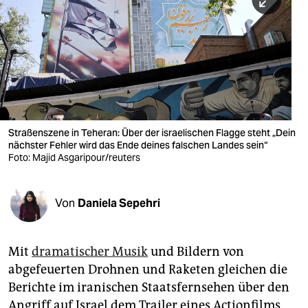
berlin
nord
wahrheit
verlag
verlag
Straßenszene in Teheran: Über der israelischen Flagge steht „Dein
nächster Fehler wird das Ende deines falschen Landes sein“
veranstaltungen
Foto: Majid Asgaripour/reuters
shop
fragen & hilfe
Von
Daniela Sepehri
unterstützen
Mit
dramatischer Musik
und Bildern von
abo
abgefeuerten Drohnen und Raketen gleichen die
genossenschaft
Berichte im iranischen Staatsfernsehen über den
Angriff auf Israel dem Trailer eines Actionfilms.