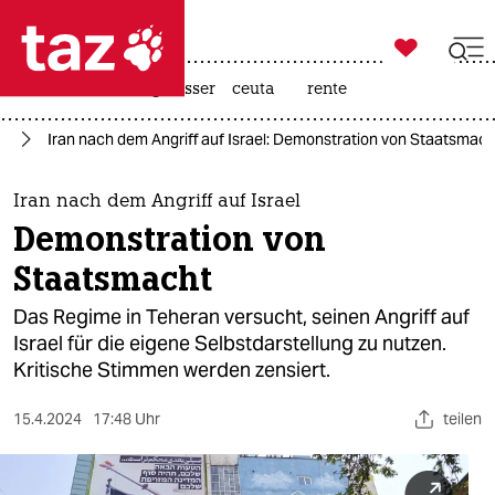

taz zahl ich
hitze
afd
niedrigwasser
ceuta
rente

taz zahl ich
kt
Iran nach dem Angriff auf Israel: Demonstration von Staatsmach
taz zahl ich
themen
Iran nach dem Angriff auf Israel
Demonstration von
politik
Staatsmacht
öko
Das Regime in Teheran versucht, seinen Angriff auf
Israel für die eigene Selbstdarstellung zu nutzen.
gesellschaft
Kritische Stimmen werden zensiert.
kultur
15.4.2024
17:48 Uhr
teilen
sport