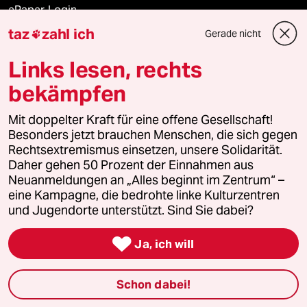
ePaper Login
taz
zahl ich
Gerade nicht

Downloads für Abonnierende
Links lesen, rechts
bekämpfen
© 2026 taz Verlags und Vertriebs GmbH
Mit doppelter Kraft für eine offene Gesellschaft!
Alle Rechte vorbehalten. Bei rechtlichen Fragen oder für Genehmigungen
wenden Sie sich bitte an
lizenzen@taz.de
Besonders jetzt brauchen Menschen, die sich gegen
Rechtsextremismus einsetzen, unsere Solidarität.
Daher gehen 50 Prozent der Einnahmen aus
Feedback
Redaktionsstatut
Kommune-Richtlinien
KI-
Neuanmeldungen an „Alles beginnt im Zentrum“ –
eine Kampagne, die bedrohte linke Kulturzentren
Leitlinie
Informant
Datenschutz
Impressum
AGB
und Jugendorte unterstützt. Sind Sie dabei?
Seitenwende
Einwilligungen widerrufen (Ads)

Ja, ich will
Schon dabei!