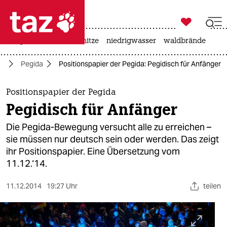

taz zahl ich
krieg in der ukraine
hitze
niedrigwasser
waldbrände

taz zahl ich
nd
Pegida
Positionspapier der Pegida: Pegidisch für Anfänger
taz zahl ich
themen
Positionspapier der Pegida
Pegidisch für Anfänger
politik
Die Pegida-Bewegung versucht alle zu erreichen –
öko
sie müssen nur deutsch sein oder werden. Das zeigt
ihr Positionspapier. Eine Übersetzung vom
gesellschaft
11.12.‘14.
kultur
11.12.2014
19:27 Uhr
teilen
sport