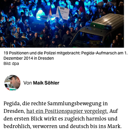
berlin
nord
wahrheit
verlag
verlag
19 Positionen und die Polizei mitgebracht: Pegida-Aufmarsch am 1.
Dezember 2014 in Dresden
veranstaltungen
Bild: dpa
shop
Von
Maik Söhler
fragen & hilfe
unterstützen
Pegida, die rechte Sammlungsbewegung in
abo
Dresden,
hat ein Positionspapier vorgelegt.
Auf
den ersten Blick wirkt es zugleich harmlos und
genossenschaft
bedrohlich, verworren und deutsch bis ins Mark.