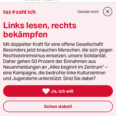
taz
zahl ich
Gerade nicht

Koch Georg
KG
Links lesen, rechts
12.12.2014
,
02:14 Uhr
bekämpfen
Wenn der Kommentar eine Satire sein soll dann
eine unfreiwillige auf die Plumpheit einer alt
bekannten ideologiekritischen
Mit doppelter Kraft für eine offene Gesellschaft!
"Entlarvungstechnik". Wozu soll das gut sein?
Besonders jetzt brauchen Menschen, die sich gegen
Interessanter wäre es die Crossovers zwischen
Rechtsextremismus einsetzen, unsere Solidarität.
linken Antiimperialisten, nationalen Rechen
Daher gehen 50 Prozent der Einnahmen aus
und postmodern-kulturalistischen
Neuanmeldungen an „Alles beginnt im Zentrum“ –
Toleranzapologeten zu analysieren und als
eine Kampagne, die bedrohte linke Kulturzentren
Krisenideologien zu reflektieren
und Jugendorte unterstützt. Sind Sie dabei?

Ja, ich will
Thomas Elias
12.12.2014
,
00:59 Uhr
Schon dabei!
Absolut traurige und unterste Schublade,