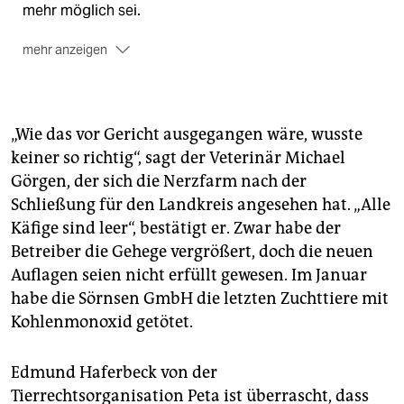
mehr möglich sei.
mehr anzeigen
Mindestens einen Quadratmeter
pro Tier müssen
Nerze haben und der Käfig muss mindestens drei
Quadratmeter groß sein.
„Wie das vor Gericht ausgegangen wäre, wusste
Reine Drahtkäfige
sind verboten. Der Boden muss
keiner so richtig“, sagt der Veterinär Michael
mindestens zur Hälfte fest sein.
Görgen, der sich die Nerzfarm nach der
Ein Schwimmbecken
ist für die Tiere vorgeschrieben.
Schließung für den Landkreis angesehen hat. „Alle
Zudem brauchen sie Kletter- und
Käfige sind leer“, bestätigt er. Zwar habe der
Beschäftigungsmöglichkeiten.
Betreiber die Gehege vergrößert, doch die neuen
Die Käfighöhe
muss mindestens einen Meter
Auflagen seien nicht erfüllt gewesen. Im Januar
betragen. Zuvor konnten sich die Tiere oft nicht
habe die Sörnsen GmbH die letzten Zuchttiere mit
richtig aufrichten.
Kohlenmonoxid getötet.
Edmund Haferbeck von der
Tierrechtsorganisation Peta ist überrascht, dass