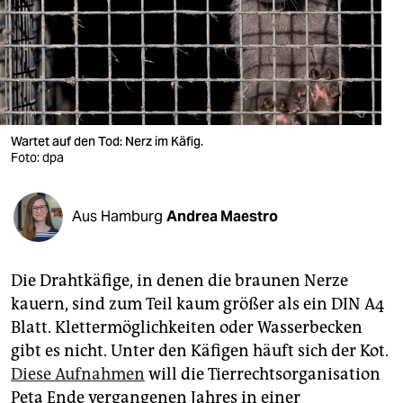
berlin
nord
wahrheit
verlag
Wartet auf den Tod: Nerz im Käfig.
Foto: dpa
verlag
veranstaltungen
Aus Hamburg
Andrea Maestro
shop
fragen & hilfe
Die Drahtkäfige, in denen die braunen Nerze
unterstützen
kauern, sind zum Teil kaum größer als ein DIN A4
Blatt. Klettermöglichkeiten oder Wasserbecken
abo
gibt es nicht. Unter den Käfigen häuft sich der Kot.
genossenschaft
Diese Aufnahmen
will die Tierrechtsorganisation
Peta Ende vergangenen Jahres in einer