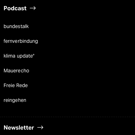
Podcast
bundestalk
fernverbindung
klima update°
Mauerecho
Freie Rede
reingehen
Newsletter