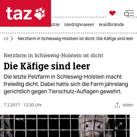

taz zahl ich
krieg in der ukraine
hitze
niedrigwasser
waldbrände

taz zahl ich
Nord
Nerzfarm in Schleswig-Holstein ist dicht: Die Käfige sind leer
taz zahl ich
themen
Nerzfarm in Schleswig-Holstein ist dicht
Die Käfige sind leer
politik
Die letzte Pelzfarm in Schleswig-Holstein macht
öko
freiwillig dicht. Dabei hatte sich die Farm jahrelang
gerichtlich gegen Tierschutz-Auflagen gewehrt.
gesellschaft
7.3.2017
12:30 Uhr
teilen
kultur
sport