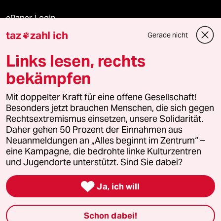
ePaper Login
taz
zahl ich
Gerade nicht

Downloads für Abonnierende
Links lesen, rechts
bekämpfen
© 2026 taz Verlags und Vertriebs GmbH
Mit doppelter Kraft für eine offene Gesellschaft!
Alle Rechte vorbehalten. Bei rechtlichen Fragen oder für Genehmigungen
wenden Sie sich bitte an
lizenzen@taz.de
Besonders jetzt brauchen Menschen, die sich gegen
Rechtsextremismus einsetzen, unsere Solidarität.
Daher gehen 50 Prozent der Einnahmen aus
Feedback
Redaktionsstatut
Kommune-Richtlinien
KI-
Neuanmeldungen an „Alles beginnt im Zentrum“ –
eine Kampagne, die bedrohte linke Kulturzentren
Leitlinie
Informant
Datenschutz
Impressum
AGB
und Jugendorte unterstützt. Sind Sie dabei?
Seitenwende
Einwilligungen widerrufen (Ads)

Ja, ich will
Schon dabei!