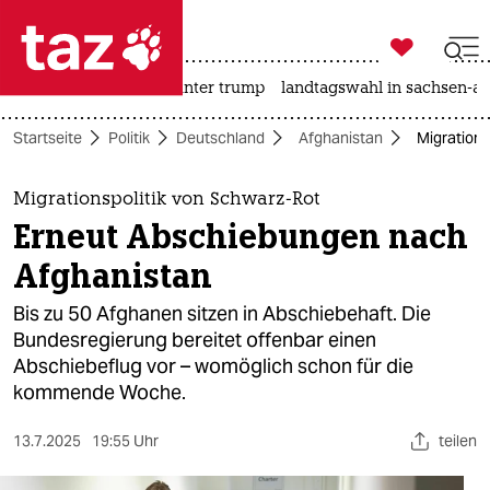

taz zahl ich
nahost-konflikt
usa unter trump
landtagswahl in sachsen-an

taz zahl ich
Startseite
Politik
Deutschland
Afghanistan
Migrations
taz zahl ich
themen
Migrationspolitik von Schwarz-Rot
Erneut Abschiebungen nach
politik
Afghanistan
öko
Bis zu 50 Afghanen sitzen in Abschiebehaft. Die
Bundesregierung bereitet offenbar einen
gesellschaft
Abschiebeflug vor – womöglich schon für die
kommende Woche.
kultur
sport
13.7.2025
19:55 Uhr
teilen