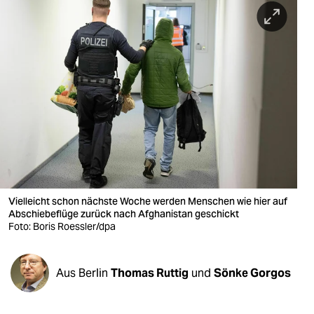
berlin
nord
wahrheit
verlag
verlag
veranstaltungen
shop
Vielleicht schon nächste Woche werden Menschen wie hier auf
fragen & hilfe
Abschiebeflüge zurück nach Afghanistan geschickt
Foto: Boris Roessler/dpa
unterstützen
abo
Aus Berlin
Thomas Ruttig
und
Sönke Gorgos
genossenschaft