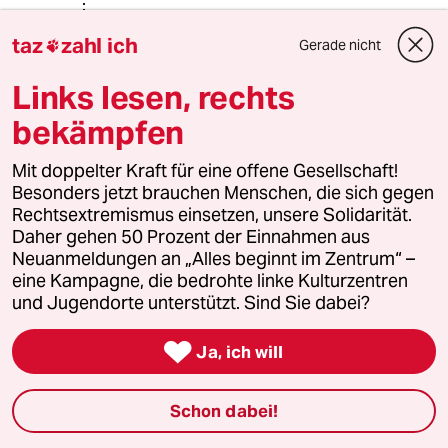
Menschenraub (§ 234)
taz
zahl ich
Gerade nicht

Kinderhandel (§ 236)
Links lesen, rechts
Geiselnahme (§ 239b)
bekämpfen
Das passiert einem nicht einfach so.
Mit doppelter Kraft für eine offene Gesellschaft!
Das sind keine kleinsten Fehler. Dazu
Besonders jetzt brauchen Menschen, die sich gegen
gehört gehörige kriminelle Energie.
Rechtsextremismus einsetzen, unsere Solidarität.
Daher gehen 50 Prozent der Einnahmen aus
Ich möchte solche Leute nicht bei
Neuanmeldungen an „Alles beginnt im Zentrum“ –
uns im Land haben. Wenn es
eine Kampagne, die bedrohte linke Kulturzentren
deutsche Staatsbürger sind, können
und Jugendorte unterstützt. Sind Sie dabei?
wir sie nicht loswerden und nehmen
sie in Haft. Ganz billig ist der Spass

Ja, ich will
nicht.
Mit dem gesparten Geld halten wir
Schon dabei!
besser unsere eigene Gesellschaft
am laufen (Stichwort Rente und