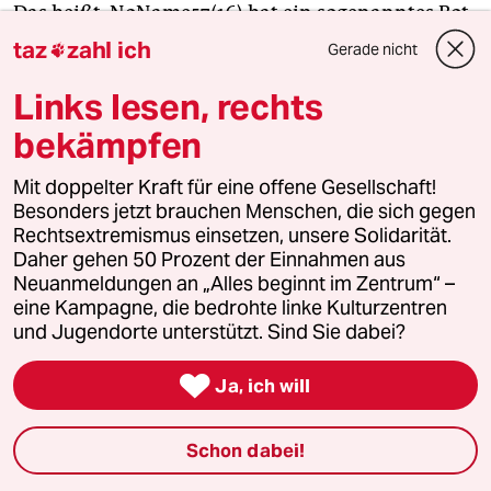
Das heißt, NoName57(16) hat ein sogenanntes Bot-
Netz etabliert – ein System aus vielen einzelnen
taz
zahl ich
Gerade nicht

Computern, die von den Hackern zentral
Links lesen, rechts
kontrolliert werden, um beispielsweise
massenhaft Anfragen an eine Webseite zu richten.
bekämpfen
Die Geräte, von denen die Bot-Netze ausgehen,
stammen häufig von nichts ahnenden Nutzern,
Mit doppelter Kraft für eine offene Gesellschaft!
Besonders jetzt brauchen Menschen, die sich gegen
die durch Schadsoftware infiziert und
Rechtsextremismus einsetzen, unsere Solidarität.
ferngesteuert werden.
Daher gehen 50 Prozent der Einnahmen aus
Neuanmeldungen an „Alles beginnt im Zentrum“ –
Manchmal stellen Menschen ihre Computer aber
eine Kampagne, die bedrohte linke Kulturzentren
eben auch freiwillig zur Verfügung.
und Jugendorte unterstützt. Sind Sie dabei?
NoName057(16) beispielsweise rekrutiert über

Ja, ich will
Telegram Leute, die bereit sind, eine kleine
Software auf ihrem Computer zu installieren.
Manche bekommen dafür Geld, für manche ist es
Schon dabei!
wohl nur Nervenkitzel. NoName057(16) greift so