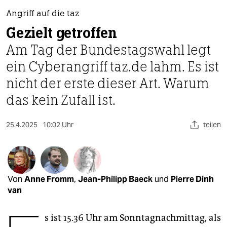
berlin
Angriff auf die taz
nord
Gezielt getroffen
wahrheit
Am Tag der Bundestagswahl legt
ein Cyberangriff taz.de lahm. Es ist
verlag
nicht der erste dieser Art. Warum
verlag
das kein Zufall ist.
veranstaltungen
25.4.2025
10:02 Uhr
teilen
shop
fragen & hilfe
unterstützen
Von
Anne Fromm
,
Jean-Philipp Baeck
und
Pierre Dinh
abo
van
genossenschaft
s ist 15.36 Uhr am Sonntagnachmittag, als