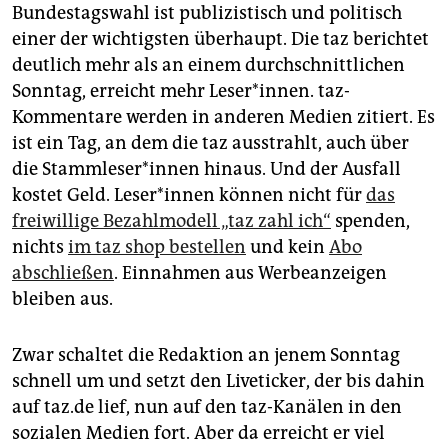
Bundestagswahl ist publizistisch und politisch
einer der wichtigsten überhaupt. Die taz berichtet
deutlich mehr als an einem durchschnittlichen
Sonntag, erreicht mehr Le­se­r*in­nen. taz-
Kommentare werden in anderen Medien zitiert. Es
ist ein Tag, an dem die taz ausstrahlt, auch über
die Stamm­le­se­r*in­nen hinaus. Und der Ausfall
kostet Geld. Le­se­r*in­nen können nicht für
das
freiwillige Bezahlmodell „taz zahl ich“
spenden,
nichts
im taz shop bestellen
und kein
Abo
abschließen
. Einnahmen aus Werbeanzeigen
bleiben aus.
Zwar schaltet die Redaktion an jenem Sonntag
schnell um und setzt den Liveticker, der bis dahin
auf taz.de lief, nun auf den taz-Kanälen in den
sozialen Medien fort. Aber da erreicht er viel