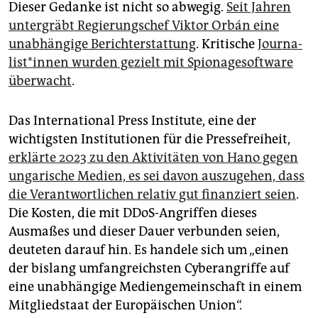
Dieser Gedanke ist nicht so abwegig.
Seit Jahren
untergräbt Regierungschef Viktor Orbán eine
unabhängige Berichterstattung
. Kritische
Jour­na­
lis­t*in­nen wurden gezielt mit Spionage­software
überwacht
.
Das International Press Institute, eine der
wichtigsten Institutionen für die Pressefreiheit,
erklärte 2023 zu den Aktivitäten von Hano gegen
ungarische Medien, es sei davon auszugehen, dass
die Verantwortlichen relativ gut finanziert seien
.
Die Kosten, die mit DDoS-Angriffen dieses
Ausmaßes und dieser Dauer verbunden seien,
deuteten darauf hin. Es handele sich um „einen
der bislang umfangreichsten Cyberangriffe auf
eine unabhängige Mediengemeinschaft in einem
Mitgliedstaat der Europäischen Union“.