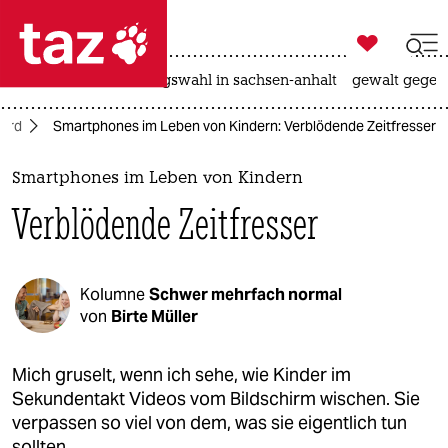

taz zahl ich
hitze
surfen
landtagswahl in sachsen-anhalt
gewalt gegen

taz zahl ich
ord
Smartphones im Leben von Kindern: Verblödende Zeitfresser
taz zahl ich
themen
Smartphones im Leben von Kindern
Verblödende Zeitfresser
politik
öko
Kolumne
Schwer mehrfach normal
gesellschaft
von
Birte Müller
kultur
Mich gruselt, wenn ich sehe, wie Kinder im
Sekundentakt Videos vom Bildschirm wischen. Sie
sport
verpassen so viel von dem, was sie eigentlich tun
sollten.