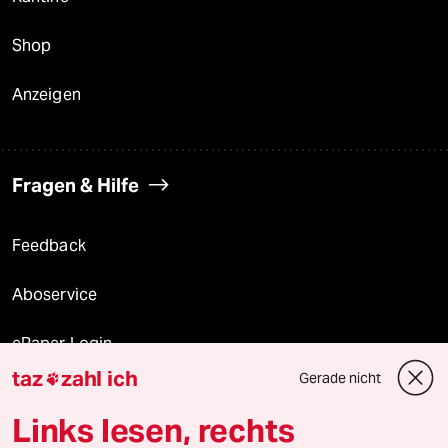
Shop
Anzeigen
Fragen & Hilfe
Feedback
Aboservice
ePaper Login
taz
zahl ich
Gerade nicht

Downloads für Abonnierende
Links lesen, rechts