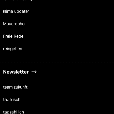
klima update°
Mauerecho
Freie Rede
reingehen
Newsletter
team zukunft
taz frisch
taz zahl ich