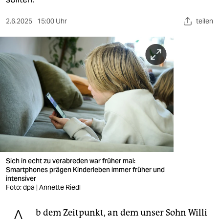
berlin
nord
2.6.2025
15:00 Uhr
teilen
wahrheit
verlag
verlag
veranstaltungen
shop
fragen & hilfe
Sich in echt zu verabreden war früher mal:
unterstützen
Smartphones prägen Kinderleben immer früher und
intensiver
abo
Foto: dpa | Annette Riedl
genossenschaft
b dem Zeitpunkt, an dem unser Sohn Willi