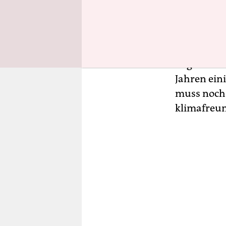
2024 war
d
Frühjahr 2
des Landes
Begrenzung
Jahren ein
muss noch
klimafreun