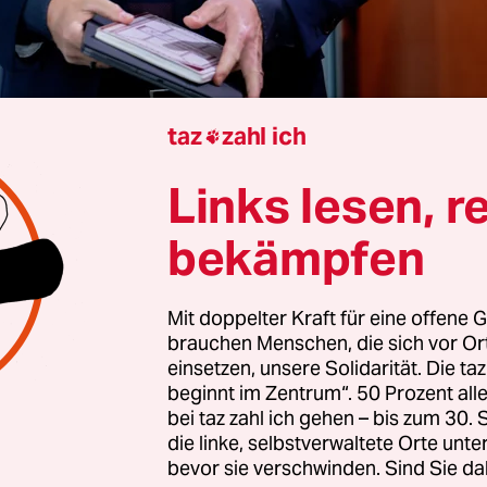
taz
zahl ich

Berlin
Jonas Waack
Links lesen, r
bekämpfen
 nicht oft, dass von der Bundesregierung bestellte
*in­nen so deutliche Worte finden: Im Koalitionsver
Mit doppelter Kraft für eine offene G
er Expertenrat Klima über das deutsche Klimaziel,
brauchen Menschen, die sich vor O
reter Hinweis“, wie Deutschland sein Klimaziel 2
einsetzen, unsere Solidarität. Die ta
beginnt im Zentrum“. 50 Prozent a
soll. In anderen Worten: Die CO
-Emissio­nen wer
2
bei taz zahl ich gehen – bis zum 30
 sein als gesetzlich erlaubt. Und Union und SPD 
die linke, selbstverwaltete Orte unte
, wie sich das ändern lässt.
bevor sie verschwinden. Sind Sie da