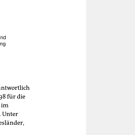
und
ung
u
antwortlich
98 für die
 im
. Unter
esländer,