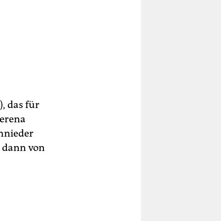
, das für
Verena
hnieder
, dann von