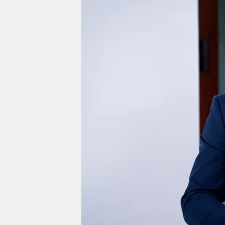
berlin
nord
wahrheit
verlag
verlag
veranstaltungen
shop
fragen & hilfe
unterstützen
abo
genossenschaft