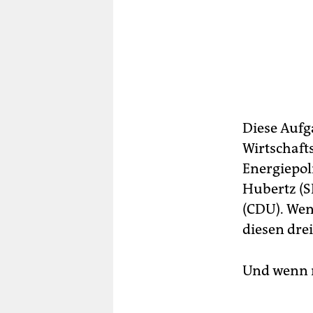
Diese Aufga
Wirtschaft
Energiepol
Hubertz (S
(CDU). Wen
diesen dre
Und wenn n