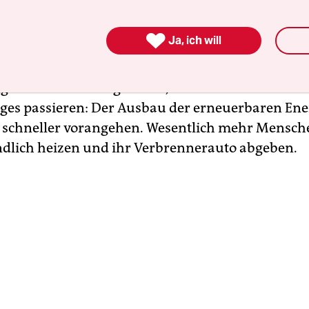
as heißeste jemals gemessene Jahr in Deutschla

Ja, ich will
025 war so trocken wie nie seit Messbeginn, in we
 herrscht Dürre. Will Deutschland seinen Anteil 
 der Erderhitzung leisten, muss in den nächsten
iges passieren: Der Ausbau der erneuerbaren Ene
 schneller vorangehen. Wesentlich mehr Mensc
dlich heizen und ihr Verbrennerauto abgeben.