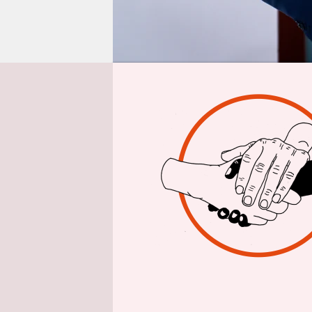
epaper login
Aus 
Es passiert
schaft­le­r
schreibt d
„kein konk
erreichen 
viel höher
keinen Plan