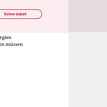
nd
. Das
Schon dabei!
iten Teilen
zur
 vier
rgien
hen müssen