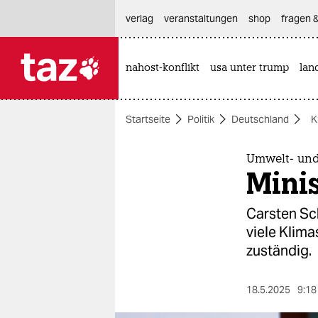
hautnavigation anspringen
hauptinhalt anspringen
footer anspringen
verlag
veranstaltungen
shop
fragen &
nahost-konflikt
usa unter trump
lan

taz zahl ich
taz zahl ich
Startseite
Politik
Deutschland
K
themen
politik
Umwelt- und
Minis
öko
Carsten Sc
gesellschaft
viele Klim
zuständig.
kultur
sport
18.5.2025
9:18