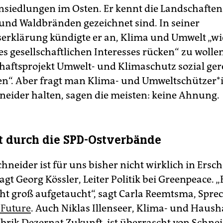
nsiedlungen im Osten. Er kennt die Landschaften 
und Waldbränden gezeichnet sind. In seiner
erklärung kündigte er an, Klima und Umwelt „wi
s gesellschaftlichen Interesses rücken“ zu wolle
aftsprojekt Umwelt- und Klimaschutz sozial ger
en“. Aber fragt man Klima- und Umweltschützer*
hneider halten, sagen die meisten: keine Ahnung.
t durch die SPD-Ostverbände
hneider ist für uns bisher nicht wirklich in Ers
sagt Georg Kössler, Leiter Politik bei Greenpeace. „E
cht groß aufgetaucht“, sagt Carla Reemtsma, Spre
 Future
. Auch Niklas Illenseer, Klima- und Haush
brik Dezernat Zukunft, ist überrascht von Schne