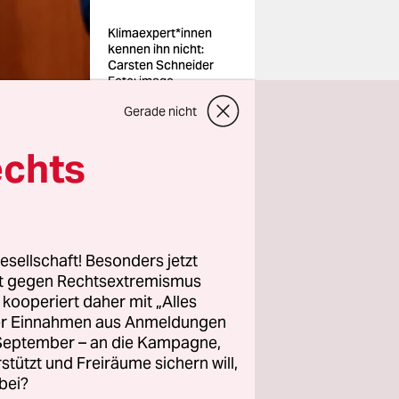
Kli­ma­ex­per­t*in­nen
kennen ihn nicht:
Carsten Schneider
Foto: imago
Gerade nicht
echts
 Wis­sen­
trag,
esellschaft! Besonders jetzt
 finde sich
rt gegen Rechtsextremismus
040
z kooperiert daher mit „Alles
ller Einnahmen aus Anmeldungen
den 2040
. September – an die Kampagne,
haben
rstützt und Freiräume sichern will,
bei?