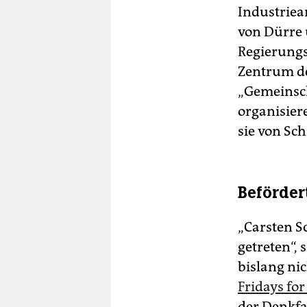
Industriea
von Dürre 
Regierungs
Zentrum de
„Gemeinsch
organisier
sie von Sc
Beförder
„Carsten Sc
getreten“, 
bislang ni
Fridays for
der Denkfa