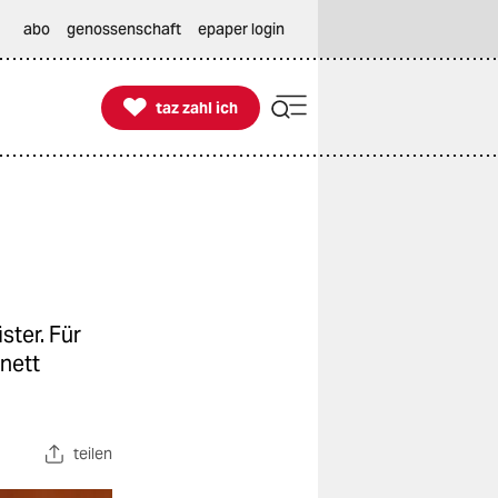
abo
genossenschaft
epaper login

taz zahl ich
taz zahl ich
ter. Für
nett
teilen