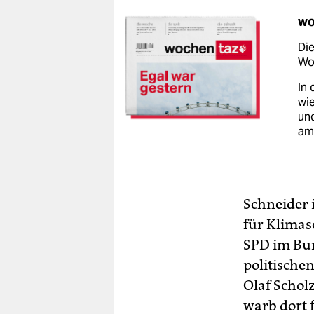
wo
Die
Woc
In 
wie
un
am
Schneider 
für Klimasc
SPD im Bun
politische
Olaf Schol
warb dort 