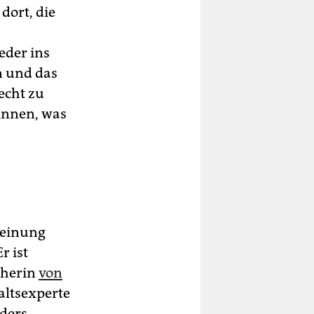
dort, die
eder ins
n und das
echt zu
innen, was
cheinung
r ist
cherin
von
altsexperte
iders