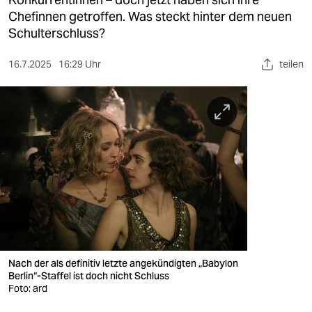
berlin
Chefinnen getroffen. Was steckt hinter dem neuen
nord
Schulterschluss?
wahrheit
16.7.2025
16:29 Uhr
teilen
verlag
verlag
veranstaltungen
shop
fragen & hilfe
unterstützen
abo
Nach der als definitiv letzte angekündigten „Babylon
Berlin“-Staffel ist doch nicht Schluss
genossenschaft
Foto: ard