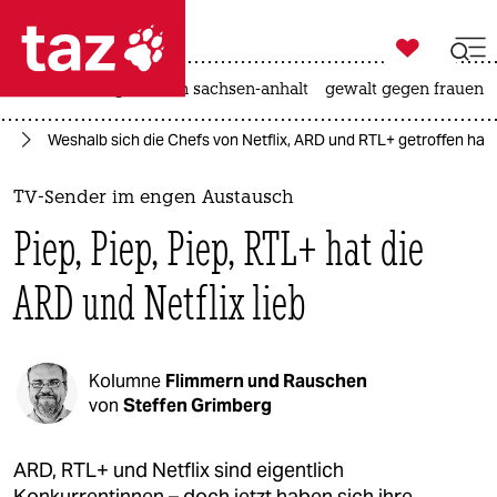

taz zahl ich
hitze
landtagswahl in sachsen-anhalt
gewalt gegen frauen

taz zahl ich
en
Weshalb sich die Chefs von Netflix, ARD und RTL+ getroffen hab
taz zahl ich
themen
TV-Sender im engen Austausch
Piep, Piep, Piep, RTL+ hat die
politik
ARD und Netflix lieb
öko
gesellschaft
Kolumne
Flimmern und Rauschen
kultur
von
Steffen Grimberg
sport
ARD, RTL+ und Netflix sind eigentlich
Konkurrentinnen – doch jetzt haben sich ihre