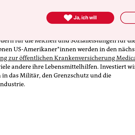

Ja, ich will
espaket, in
Trumps infantilisierender Sprache „Bi
t, zementiert und verstärkt die Ungleichheit in 
euern für die Reichen und Sozialleistungen für di
lionen US-Amerikaner*innen werden in den nächs
ng zur öffentlichen Krankenversicherung ­Medic
viele andere ihre Lebensmittelhilfen. Investiert w
n in das Militär, den Grenzschutz und die
ndustrie.