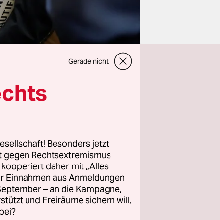
Gerade nicht
echts
das
stop
esellschaft! Besonders jetzt
rt gegen Rechtsextremismus
mps
z kooperiert daher mit „Alles
 Donnerstag
ller Einnahmen aus Anmeldungen
Stunden
. September – an die Kampagne,
tenhauses
rstützt und Freiräume sichern will,
bei?
n zu