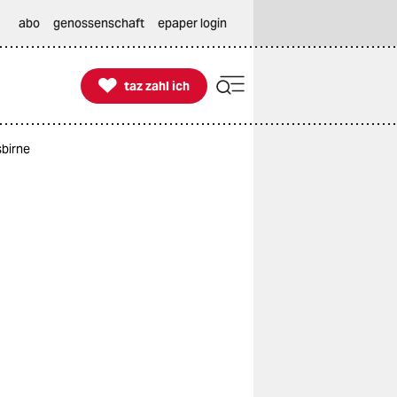
abo
genossenschaft
epaper login

taz zahl ich
taz zahl ich
sbirne