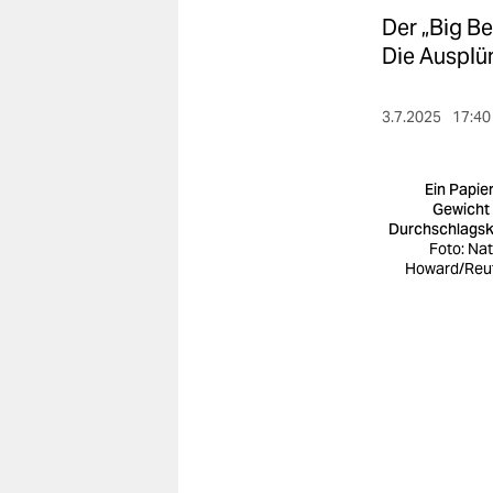
berlin
Der „Big Be
nord
Die Ausplü
wahrheit
3.7.2025
17:40
verlag
Ein Papier
verlag
Gewicht
Durchschlagsk
veranstaltungen
Foto: Na
Howard/Reu
shop
fragen & hilfe
unterstützen
abo
genossenschaft