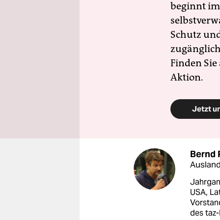
beginnt im
selbstverw
Schutz und 
zugänglich
Finden Sie
Aktion.
Jetzt u
Bernd 
Ausland
Jahrgang
USA, La
Vorstan
des taz-