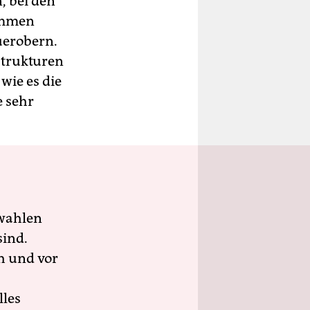
n, bei den
immen
uerobern.
strukturen
wie es die
e sehr
wahlen
sind.
h und vor
lles