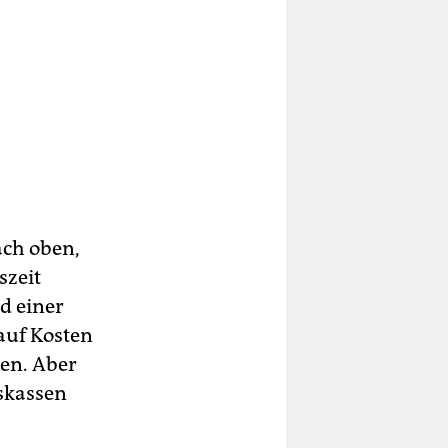
ach oben,
szeit
d einer
auf Kosten
en. Aber
skassen