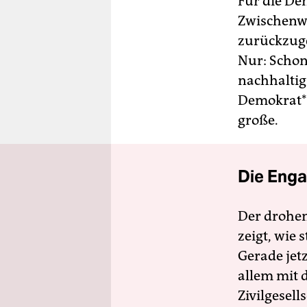
Für die De­
Zwischenw
zurückzug
Nur: Schon
nachhaltig 
Demo­kra­t*
große.
Die Enga
Der drohe
zeigt, wie
Gerade jet
allem mit d
Zivilgesell