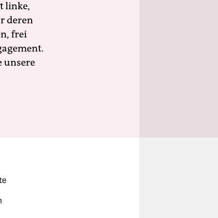
 linke,
ür deren
n, frei
ngagement.
e unsere
te
m