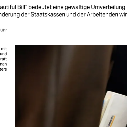
autiful Bill“ bedeutet eine gewaltige Umverteilung
nderung der Staatskassen und der Arbeitenden wird
 Uhr
 mit
 und
raft
than
ters