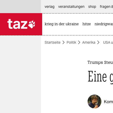
hautnavigation anspringen
hauptinhalt anspringen
footer anspringen
verlag
veranstaltungen
shop
fragen &
krieg in der ukraine
hitze
niedrigwa

taz zahl ich
taz zahl ich
Startseite
Politik
Amerika
USA u
themen
politik
Trumps Steu
öko
Eine 
gesellschaft
kultur
Kom
sport