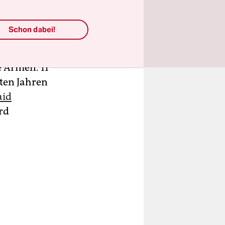
Schon dabei!
g Beautiful
den USA. Es
e Armen. 11
ten Jahren
aid
ird