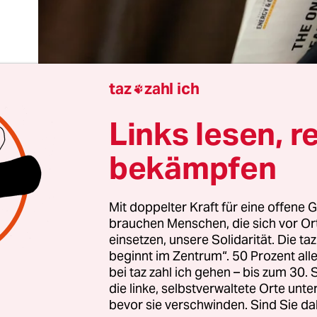
taz
zahl ich

Links lesen, r
bekämpfen
 etlichen Sitzungen, in denen der US-Senat und 
präsentantenhaus mitunter über 24 Stunden non
Mit doppelter Kraft für eine offene G
brauchen Menschen, die sich vor O
gten, schien das Steuer- und Ausgabenpaket, Tru
einsetzen, unsere Solidarität. Die ta
s Gesetzesvorhaben seiner zweiten Amtszeit, am
beginnt im Zentrum“. 50 Prozent a
edaktionsschlus doch verabschiedet zu werden. 
bei taz zahl ich gehen – bis zum 30
e der republikanische Sprecher des Repräsentan
die linke, selbstverwaltete Orte unte
bevor sie verschwinden. Sind Sie da
ft, den Widerstand innerhalb der eigenen Fraktio