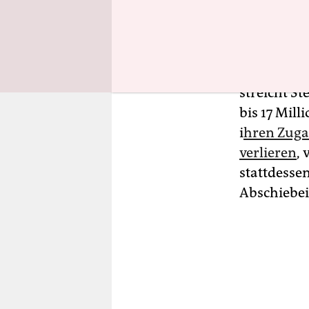
brechen.
Das Gesetz
Bill“
genann
streicht St
bis 17 Mil
i
hren Zuga
verlieren
, 
stattdesse
Abschiebei