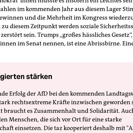
mo­kra­t*in­nen müsste es insofern ein Leichtes sei
ahlen im kommenden Jahr aus diesem Lager St
ewinnen und die Mehrheit im Kongress wiederz
 zu diesem Zeitpunkt werden soziale Sicherheits
zerstört sein. Trumps „großes hässliches Gesetz“, 
in­nen im Senat nennen, ist eine Abrissbirne. Ein
gierten stärken
nde Erfolg der AfD bei den kommenden Landtags
 stark rechtsextreme Kräfte inzwischen geworden 
zt braucht es Zusammenhalt und Solidarität. Auc
en Menschen, die sich vor Ort für eine starke
schaft einsetzen. Die taz kooperiert deshalb mit "A