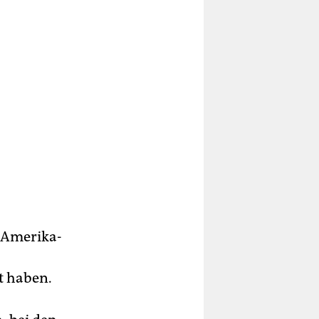
S-Amerika­
t haben.