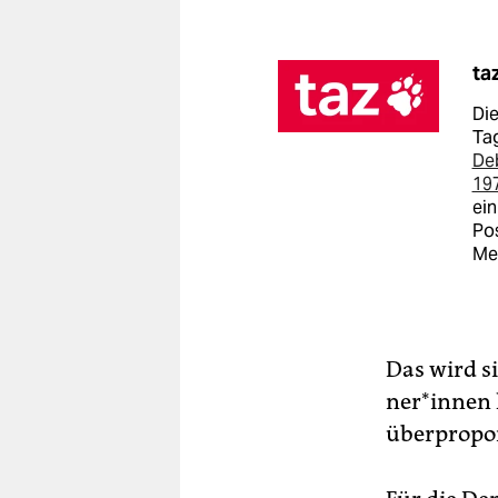
ta
Die
Tag
De
19
ein
Pos
Me
Das wird s
ner*in­nen
überpropo