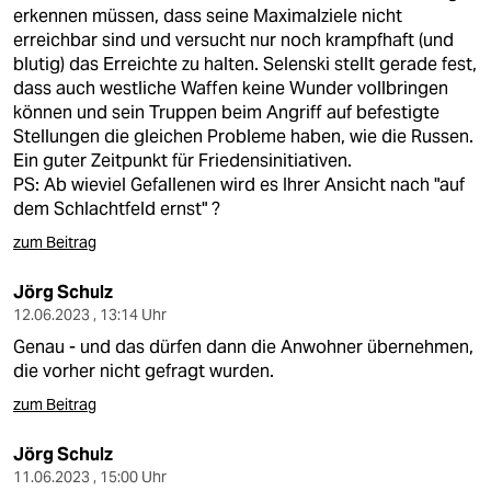
berlin
erkennen müssen, dass seine Maximalziele nicht
erreichbar sind und versucht nur noch krampfhaft (und
nord
blutig) das Erreichte zu halten. Selenski stellt gerade fest,
dass auch westliche Waffen keine Wunder vollbringen
wahrheit
können und sein Truppen beim Angriff auf befestigte
Stellungen die gleichen Probleme haben, wie die Russen.
verlag
Ein guter Zeitpunkt für Friedensinitiativen.
PS: Ab wieviel Gefallenen wird es Ihrer Ansicht nach "auf
verlag
dem Schlachtfeld ernst" ?
veranstaltungen
zum Beitrag
shop
Jörg Schulz
12.06.2023 , 13:14 Uhr
fragen & hilfe
Genau - und das dürfen dann die Anwohner übernehmen,
unterstützen
die vorher nicht gefragt wurden.
zum Beitrag
abo
genossenschaft
Jörg Schulz
11.06.2023 , 15:00 Uhr