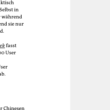
aktisch
Selbst in
er während
end sie nur
d.
ek
fasst
00 User
ser
ab.
er Chinesen