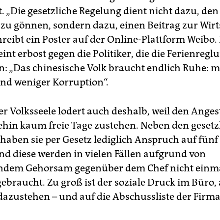
t. „Die gesetzliche Regelung dient nicht dazu, d
 zu gönnen, sondern dazu, einen Beitrag zur Wirt
chreibt ein Poster auf der Online-Plattform Weibo.
nt erbost gegen die Politiker, die die Ferienreg
n: „Das chinesische Volk braucht endlich Ruhe: 
und weniger Korruption“.
r Volksseele lodert auch deshalb, weil den Angest
hin kaum freie Tage zustehen. Neben den gesetz
 haben sie per Gesetz lediglich Anspruch auf fünf
Und diese werden in vielen Fällen aufgrund von
endem Gehorsam gegenüber dem Chef nicht einm
ebraucht. Zu groß ist der soziale Druck im Büro, 
dazustehen – und auf die Abschussliste der Firma