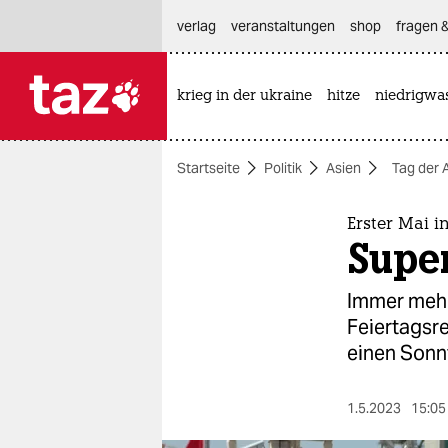
hautnavigation anspringen
hauptinhalt anspringen
footer anspringen
verlag
veranstaltungen
shop
fragen &
krieg in der ukraine
hitze
niedrigwa

taz zahl ich
taz zahl ich
Startseite
Politik
Asien
Tag der A
themen
politik
Erster Mai i
Supe
öko
Immer mehr
gesellschaft
Feiertagsre
einen Sonn
kultur
sport
1.5.2023
15:05