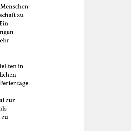
en Menschen
schaft zu
 Ein
lungen
mehr
ellten in
lichen
 Ferientage
al zur
als
 zu