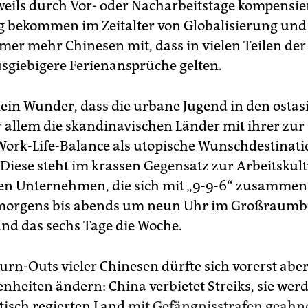
weils durch Vor- oder Nacharbeitstage kompensie
ig bekommen im Zeitalter von Globalisierung und
er mehr Chinesen mit, dass in vielen Teilen der
usgiebigere Ferienansprüche gelten.
 kein Wunder, dass die urbane Jugend in den ostas
r allem die skandinavischen Länder mit ihrer zur
 Work-Life-Balance als utopische Wunschdestinat
. Diese steht im krassen Gegensatz zur Arbeitskul
en Unternehmen, die sich mit „9-9-6“ zusammen
n morgens bis abends um neun Uhr im Großraum
und das sechs Tage die Woche.
Burn-Outs vieler Chinesen dürfte sich vorerst abe
nheiten ändern: China verbietet Streiks, sie wer
isch regierten Land
mit Gefängnisstrafen geahn