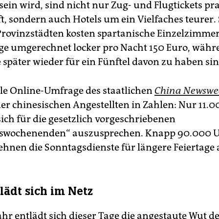
sein wird, sind nicht nur Zug- und Flugtickets pr
t, sondern auch Hotels um ein Vielfaches teurer. 
Provinzstädten kosten spartanische Einzelzimm
age umgerechnet locker pro Nacht 150 Euro, währ
 später wieder für ein Fünftel davon zu haben sin
lle Online-Umfrage des staatlichen
China Newswe
der chinesischen Angestellten in Zahlen: Nur 11.0
sich für die gesetzlich vorgeschriebenen
hswochenenden“ auszusprechen. Knapp 90.000 U
ehnen die Sonntagsdienste für längere Feiertage 
lädt sich im Netz
ahr entlädt sich dieser Tage die angestaute Wut d