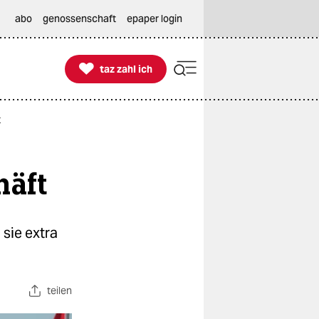
abo
genossenschaft
epaper login

taz zahl ich
taz zahl ich
t
häft
 sie extra
teilen