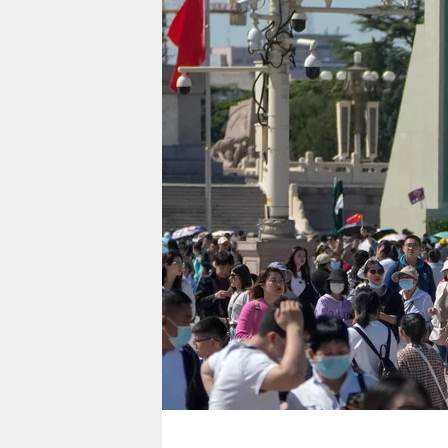
berlin
nord
wahrheit
verlag
verlag
veranstaltungen
shop
fragen & hilfe
unterstützen
abo
genossenschaft