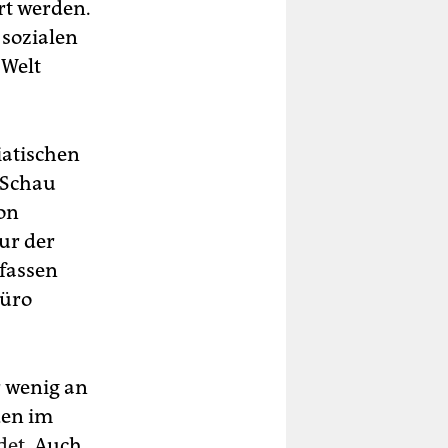
rt werden.
 sozialen
 Welt
iatischen
 Schau
ion
tur der
fassen
büro
r wenig an
den im
det.
Auch