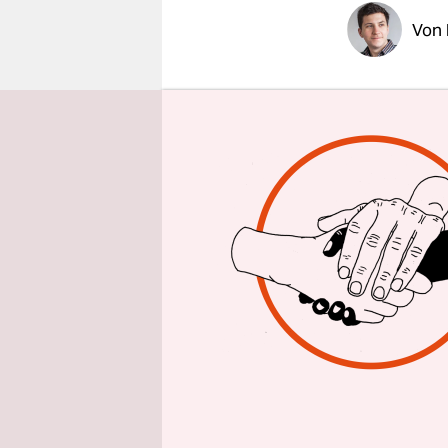
epaper login
Von
Es entbehr
Arbeit
im 
unbeliebter
um dieses 
Der Frust 
Damit die 
jeweils de
Die Intent
auf der Er
Wohl der V
sollen To