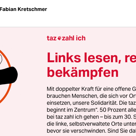
Fabian Kretschmer
t durchaus nicht einer gewissen Ironie, dass der 
taz
zahl ich

selbsternannten Arbeiterparadies
ein außerorden
 Feiertag ist – und das, obwohl die Chinesen seit
Links lesen, r
Datum sogar drei Tage frei haben.
bekämpfen
beruht auf einem staatlich erzwungenen Tauschg
Angestellten diesen längeren Urlaub kriegen, müs
Mit doppelter Kraft für eine offene G
n Sonntag vor und nach dem Mai-Feiertag durcha
brauchen Menschen, die sich vor O
einsetzen, unsere Solidarität. Die ta
ion der kommunistischen Parteiführung fußt dab
beginnt im Zentrum“. 50 Prozent a
holung ihrer Arbeiterinnen und Arbeiter, sonder
bei taz zahl ich gehen – bis zum 30
olkswirtschaft: Durch die sogenannten „goldene
die linke, selbstverwaltete Orte unte
bevor sie verschwinden. Sind Sie da
urismus und Binnenkonsum angekurbelt werden.