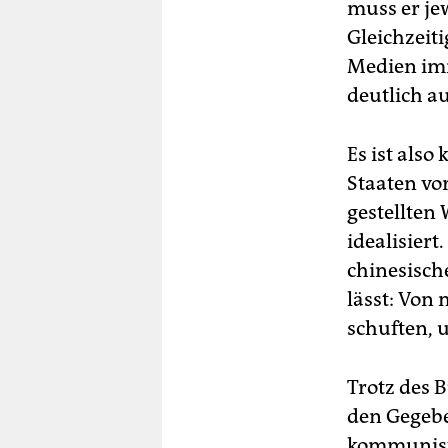
muss er je
Gleichzeit
Medien imm
deutlich a
Es ist also
Staaten vo
gestellten
idealisiert
chinesisch
lässt: Vo
schuften, 
Trotz des 
den Gegebe
kommunist