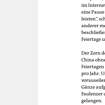
im Interne
eine Pause
leisten“, s
anderer mei
beschließe
Feiertage 
Der Zorn de
China ohne
Feiertagen
pro Jahr. 
vorauseil
Gänze aufg
Faulenzer 
gelangen.