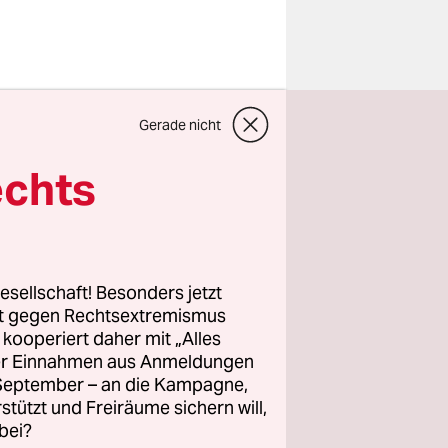
Tag der
Gerade nicht
tlich
 2019 rund
echts
eschäft:
sen sie
esellschaft! Besonders jetzt
rbeiten.
rt gegen Rechtsextremismus
z kooperiert daher mit „Alles
ei weniger
ller Einnahmen aus Anmeldungen
n auf dem
. September – an die Kampagne,
n Wochen“
rstützt und Freiräume sichern will,
bei?