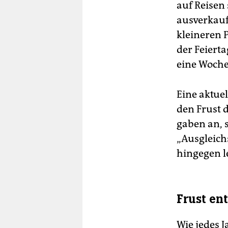
auf Reisen 
ausverkauf
kleineren 
der Feiert
eine Woche
Eine aktue
den Frust 
gaben an, 
„Ausgleic
hingegen l
Frust ent
Wie jedes J